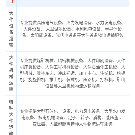
目
大
件
专业提供高压电气设备、火力发电设备、水力发电设备、
设
大件设备、 大型游乐设备、水利风电设备、半导体设
备
备、太阳能设备、光伏电设备等大件设备物流运输服务
运
输
大
专业提供煤矿机械、精密机械设备、大件印刷设备、大件
件
机床类设备、大件工程机械设备、大件石油化工机械、大
机
型机械、数控车床、冲床托运、加工中心、注塑机、挖掘
械
机、旋旋挖机、推土机、装载机、压路机、打桩机、矿山
运
设备等大型机械物流运输服务
输
特
种
专业提供大型石油化工设备、电力风电设备、大型水电发
大
电设备、核电机械设备、定子、转子、盾构、蒸压釜 、
件
变压器、大型游艇等特种大件物流运输服务
运
输