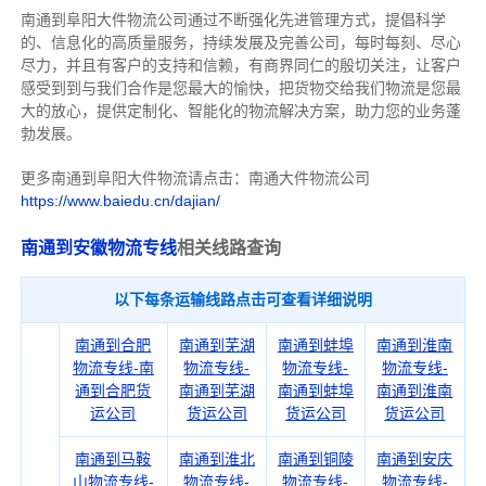
南通到阜阳大件物流公司通过不断强化先进管理方式，提倡科学
的、信息化的高质量服务，持续发展及完善公司，每时每刻、尽心
尽力，
并且有客户的支持和信赖，有商界同仁的殷切关注，
让客户
感受到到与我们合作是您最大的愉快，把货物交给我们物流是您最
大的放心，
提供定制化、智能化的物流解决方案，助力您的业务蓬
勃发展。
更多南通到阜阳大件物流请点击：南通大件物流公司
https://www.baiedu.cn/dajian/
南通到安徽物流专线
相关线路查询
以下每条运输线路点击可查看详细说明
南通到合肥
南通到芜湖
南通到蚌埠
南通到淮南
物流专线-南
物流专线-
物流专线-
物流专线-
通到合肥货
南通到芜湖
南通到蚌埠
南通到淮南
运公司
货运公司
货运公司
货运公司
南通到马鞍
南通到淮北
南通到铜陵
南通到安庆
山物流专线-
物流专线-
物流专线-
物流专线-