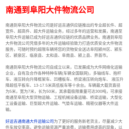
南通到阜阳大件物流公司
南通到阜阳大件物流公司是好运吉通供应链推出的专业超长件、超
宽件、超高件、超大件运输业务，经过多年的运营和发展，南通至
阜阳大件运输已成为好运吉通供应链的优质品牌业务。南通到阜阳
大件物流公司凭借多年的大件运输经验致力打造优质安全大件物流
服务，可随时预约超限车辆将您的货物安全送达阜阳颍州区、颍东
区、颍泉区、临泉县、太和县、阜南县、颍上县、界首市。
南通到阜阳大件物流公司自成立以来，已发展成为大件网络化运输
企业，自有及合作各种特种车辆(车辆全国联网)，多轴线车、抱杆
车、液压转向升降框架车、凹槽板车、桥梁液压转向炮车、 液压升
降超低平板车、13-17.5米高低板车等十余台。车辆最大载货直径
为5米，宽为7米，长为50米，其承载极限重量可达300吨，可承接
南通至阜阳大型货物运输、工程机械设备运输、桥梁运输，大型化
工设备运输、巨型超大件运输、气垫车运输、精密仪器等大件运
输。
好运吉通南通大件运输公司
为了更好的服务新老货主，尽量减少大
件车放空率高，避免运输资源严重浪费，运输费用虚高的现象，以