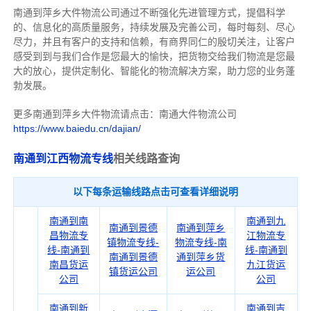
南通到萍乡大件物流公司通过不断强化先进管理方式，提倡科学
的、信息化的高质量服务，持续发展及完善公司，每时每刻、尽心
尽力，
并且有客户的支持和信赖，有商界同仁的殷切关注，
让客户
感受到到与我们合作是您最大的愉快，把货物交给我们物流是您最
大的放心，
提供定制化、智能化的物流解决方案，助力您的业务蓬
勃发展。
更多南通到萍乡大件物流请点击：南通大件物流公司
https://www.baiedu.cn/dajian/
南通到江西物流专线
相关线路查询
以下每条运输线路点击可查看详细说明
南通到南
南通到九
南通到景德
南通到萍乡
昌物流专
江物流专
镇物流专线-
物流专线-南
线-南通到
线-南通到
南通到景德
通到萍乡货
南昌货运
九江货运
镇货运公司
运公司
公司
公司
南通到新
南通到吉