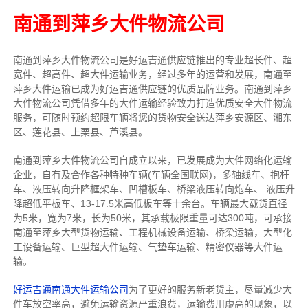
南通到萍乡大件物流公司
南通到萍乡大件物流公司是好运吉通供应链推出的专业超长件、超
宽件、超高件、超大件运输业务，经过多年的运营和发展，南通至
萍乡大件运输已成为好运吉通供应链的优质品牌业务。南通到萍乡
大件物流公司凭借多年的大件运输经验致力打造优质安全大件物流
服务，可随时预约超限车辆将您的货物安全送达萍乡安源区、湘东
区、莲花县、上栗县、芦溪县。
南通到萍乡大件物流公司自成立以来，已发展成为大件网络化运输
企业，自有及合作各种特种车辆(车辆全国联网)，多轴线车、抱杆
车、液压转向升降框架车、凹槽板车、桥梁液压转向炮车、 液压升
降超低平板车、13-17.5米高低板车等十余台。车辆最大载货直径
为5米，宽为7米，长为50米，其承载极限重量可达300吨，可承接
南通至萍乡大型货物运输、工程机械设备运输、桥梁运输，大型化
工设备运输、巨型超大件运输、气垫车运输、精密仪器等大件运
输。
好运吉通南通大件运输公司
为了更好的服务新老货主，尽量减少大
件车放空率高，避免运输资源严重浪费，运输费用虚高的现象，以