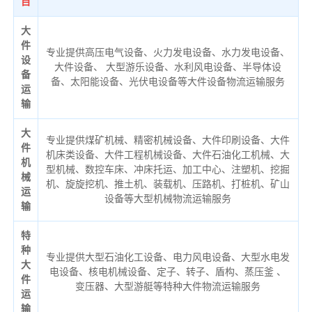
目
大
件
专业提供高压电气设备、火力发电设备、水力发电设备、
设
大件设备、 大型游乐设备、水利风电设备、半导体设
备
备、太阳能设备、光伏电设备等大件设备物流运输服务
运
输
大
专业提供煤矿机械、精密机械设备、大件印刷设备、大件
件
机床类设备、大件工程机械设备、大件石油化工机械、大
机
型机械、数控车床、冲床托运、加工中心、注塑机、挖掘
械
机、旋旋挖机、推土机、装载机、压路机、打桩机、矿山
运
设备等大型机械物流运输服务
输
特
种
专业提供大型石油化工设备、电力风电设备、大型水电发
大
电设备、核电机械设备、定子、转子、盾构、蒸压釜 、
件
变压器、大型游艇等特种大件物流运输服务
运
输