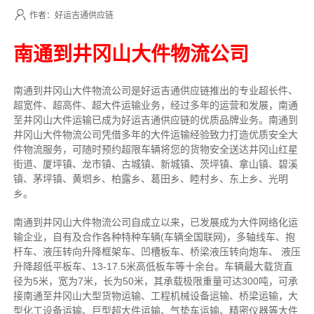
作者：好运吉通供应链
南通到井冈山大件物流公司
南通到井冈山大件物流公司是好运吉通供应链推出的专业超长件、
超宽件、超高件、超大件运输业务，经过多年的运营和发展，南通
至井冈山大件运输已成为好运吉通供应链的优质品牌业务。南通到
井冈山大件物流公司凭借多年的大件运输经验致力打造优质安全大
件物流服务，可随时预约超限车辆将您的货物安全送达井冈山红星
街道、厦坪镇、龙市镇、古城镇、新城镇、茨坪镇、拿山镇、碧溪
镇、茅坪镇、黄垇乡、柏露乡、葛田乡、睦村乡、东上乡、光明
乡。
南通到井冈山大件物流公司自成立以来，已发展成为大件网络化运
输企业，自有及合作各种特种车辆(车辆全国联网)，多轴线车、抱
杆车、液压转向升降框架车、凹槽板车、桥梁液压转向炮车、 液压
升降超低平板车、13-17.5米高低板车等十余台。车辆最大载货直
径为5米，宽为7米，长为50米，其承载极限重量可达300吨，可承
接南通至井冈山大型货物运输、工程机械设备运输、桥梁运输，大
型化工设备运输、巨型超大件运输、气垫车运输、精密仪器等大件