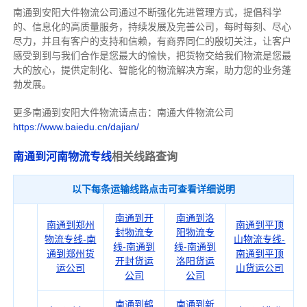
南通到安阳大件物流公司通过不断强化先进管理方式，提倡科学
的、信息化的高质量服务，持续发展及完善公司，每时每刻、尽心
尽力，
并且有客户的支持和信赖，有商界同仁的殷切关注，
让客户
感受到到与我们合作是您最大的愉快，把货物交给我们物流是您最
大的放心，
提供定制化、智能化的物流解决方案，助力您的业务蓬
勃发展。
更多南通到安阳大件物流请点击：南通大件物流公司
https://www.baiedu.cn/dajian/
南通到河南物流专线
相关线路查询
以下每条运输线路点击可查看详细说明
南通到开
南通到洛
南通到郑州
南通到平顶
封物流专
阳物流专
物流专线-南
山物流专线-
线-南通到
线-南通到
通到郑州货
南通到平顶
开封货运
洛阳货运
运公司
山货运公司
公司
公司
南通到鹤
南通到新