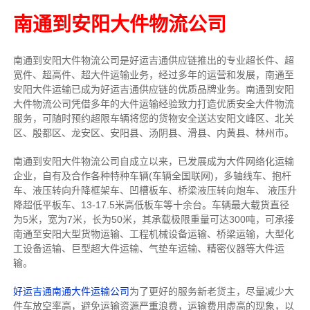
南通到安阳大件物流公司
南通到安阳大件物流公司是好运吉通供应链推出的专业超长件、超
宽件、超高件、超大件运输业务，经过多年的运营和发展，南通至
安阳大件运输已成为好运吉通供应链的优质品牌业务。南通到安阳
大件物流公司凭借多年的大件运输经验致力打造优质安全大件物流
服务，可随时预约超限车辆将您的货物安全送达安阳文峰区、北关
区、殷都区、龙安区、安阳县、汤阴县、滑县、内黄县、林州市。
南通到安阳大件物流公司自成立以来，已发展成为大件网络化运输
企业，自有及合作各种特种车辆(车辆全国联网)，多轴线车、抱杆
车、液压转向升降框架车、凹槽板车、桥梁液压转向炮车、 液压升
降超低平板车、13-17.5米高低板车等十余台。车辆最大载货直径
为5米，宽为7米，长为50米，其承载极限重量可达300吨，可承接
南通至安阳大型货物运输、工程机械设备运输、桥梁运输，大型化
工设备运输、巨型超大件运输、气垫车运输、精密仪器等大件运
输。
好运吉通南通大件运输公司
为了更好的服务新老货主，尽量减少大
件车放空率高，避免运输资源严重浪费，运输费用虚高的现象，以