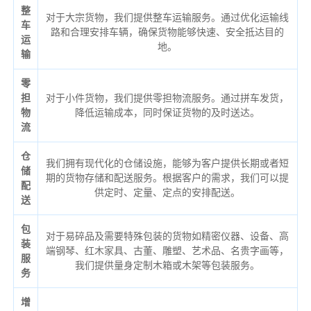
整
对于大宗货物，我们提供整车运输服务。通过优化运输线
车
路和合理安排车辆，确保货物能够快速、安全抵达目的
运
地。
输
零
担
对于小件货物，我们提供零担物流服务。通过拼车发货，
物
降低运输成本，同时保证货物的及时送达。
流
仓
我们拥有现代化的仓储设施，能够为客户提供长期或者短
储
期的货物存储和配送服务。根据客户的需求，我们可以提
配
供定时、定量、定点的安排配送。
送
包
对于易碎品及需要特殊包装的货物如精密仪器、设备、高
装
端钢琴、红木家具、古董、雕塑、艺术品、名贵字画等，
服
我们提供量身定制木箱或木架等包装服务。
务
增