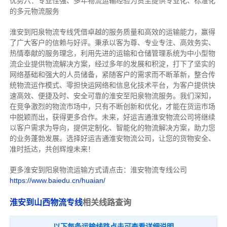
优势六：专业性强、多年物流运输经验为货主提供专业化、标准化
的多元物流服务
淮安到阳泉物流专线
凭借卓越的服务质量和高效的运输能力，赢得
了广大客户的信赖与好评。
秉承以客为尊、专业专注、高效务实、
热情奉献的服务理念，利用先进的运输和仓储管理系统为中小型物
流企业提供物流解决方案，经过多年的发展和积淀，打下了坚实的
网络基础和强大的人员储备，紧随客户的需求而不断革新，整合传
统物流运作模式、零担快运网络和信息化技术平台，为客户提供快
速高效、便捷及时、安全可靠的淮安至阳泉物流服务。
我们深知，
在竞争激烈的物流市场中，只有不断创新和优化，才能在货运市场
中脱颖而出，获得更多合作。
未来，好运吉通淮安物流公司将继续
以客户需求为导向，提供定制化、智能化的物流解决方案，助力您
的业务蓬勃发展。选择好运吉通淮安物流公司，让您的货物安全、
准时抵达，共创辉煌未来！
更多淮安到阳泉物流运输方式请点击：淮安物流专线公司
https://www.baiedu.cn/huaian/
淮安到山西物流专线
相关线路查询
以下每条运输线路点击可查看详细说明