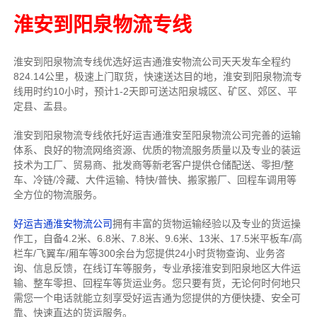
淮安到阳泉物流专线
淮安到阳泉物流专线
优选好运吉通
淮安
物流公司
天天发车全程约
824.14公里，
极速上门取货，快速送达目的地，淮安到阳泉物流
专
线用时约10小时，预计1-2天即可送达阳泉城区、矿区、郊区、平
定县、盂县。
淮安到阳泉物流专线依托好运吉通淮安至阳泉物流公司完善的运输
体系、良好的物流网络资源、优质的物流服务质量以及专业的装运
技术为工厂、贸易商、批发商等新老客户提供仓储配送、零担/
整
车
、冷链/冷藏、大件运输、特快/普快、搬家搬厂、回程车调用等
全方位的物流服务。
好运吉通淮安物流公司
拥有丰富的货物运输经验以及专业的货运操
作工，自备4.2米、6.8米、7.8米、9.6米、13米、17.5米平板车/高
栏车/飞翼车/厢车等300余台
为您提供24小时货物查询、业务咨
询、信息反馈，在线订车等服务，
专业承接淮安到阳泉地区大件运
输、整车零担、回程车等货运业务。
您只要有货，无论何时
何地只
需您一个电话就能立刻享受好运吉通为您提供的方便快捷、安全可
靠、快速直达的货运服务。