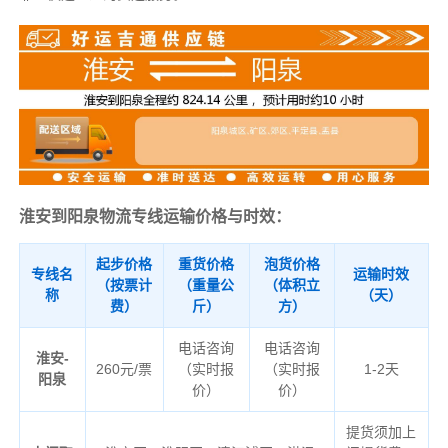
淮安到阳泉物流专线运输价格与时效：
起步价格
重货价格
泡货价格
专线名
运输时效
（按票计
（重量公
（体积立
称
（天）
费）
斤）
方）
电话咨询
电话咨询
淮安-
260元/票
（实时报
（实时报
1-2天
阳泉
价）
价）
提货须加上