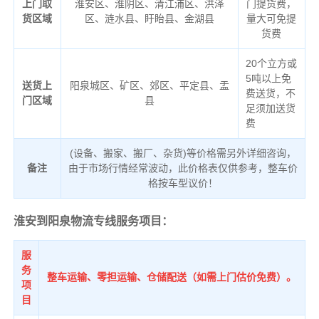
上门取
淮安区、淮阴区、清江浦区、洪泽
门提货费，
货区域
区、涟水县、盱眙县、金湖县
量大可免提
货费
20个立方或
5吨以上免
送货上
阳泉城区、矿区、郊区、平定县、盂
费送货，不
门区域
县
足须加送货
费
(设备、搬家、搬厂、杂货)等价格需另外详细咨询，
备注
由于市场行情经常波动，此价格表仅供参考，整车价
格按车型议价！
淮安到阳泉物流专线服务项目：
服
务
整车运输、零担运输、仓储配送（如需上门估价免费）。
项
目