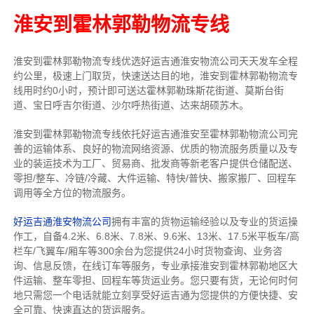
淮安到霍林郭勒物流专线
淮安到霍林郭勒物流专线
优选好运吉通
淮安
物流公司
天天发车全程
约公里，
极速上门取货，快速送达目的地，淮安到霍林郭勒物流
专
线用时约0小时，预计即可送达霍林郭勒珠斯花街道、莫斯台街
道、宝日呼吉尔街道、沙尔呼热街道、达来胡硕苏木。
淮安到霍林郭勒物流专线依托好运吉通淮安至霍林郭勒物流公司完
善的运输体系、良好的物流网络资源、优质的物流服务质量以及专
业的装运技术为工厂、贸易商、批发商等新老客户提供仓储配送、
零担/
整车
、冷链/冷藏、大件运输、特快/普快、搬家搬厂、回程车
调用等全方位的物流服务。
好运吉通淮安物流公司
拥有丰富的货物运输经验以及专业的货运操
作工，自备4.2米、6.8米、7.8米、9.6米、13米、17.5米平板车/高
栏车/飞翼车/厢车等300余台
为您提供24小时货物查询、业务咨
询、信息反馈，在线订车等服务，
专业承接淮安到霍林郭勒地区大
件运输、整车零担、回程车等货运业务。
您只要有货，无论何时
何
地只需您一个电话就能立刻享受好运吉通为您提供的方便快捷、安
全可靠、快速直达的货运服务。