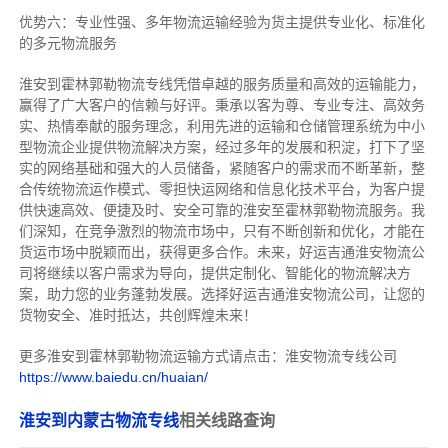
优势六：专业性强、多年物流运输经验为货主提供专业化、标准化
的多元物流服务
淮安到霍林郭勒物流专线
凭借卓越的服务质量和高效的运输能力，
赢得了广大客户的信赖与好评。
秉承以客为尊、专业专注、高效务
实、热情奉献的服务理念，利用先进的运输和仓储管理系统为中小
型物流企业提供物流解决方案，经过多年的发展和积淀，打下了坚
实的网络基础和强大的人员储备，紧随客户的需求而不断革新，整
合传统物流运作模式、零担快运网络和信息化技术平台，为客户提
供快速高效、便捷及时、安全可靠的淮安至霍林郭勒物流服务。
我
们深知，在竞争激烈的物流市场中，只有不断创新和优化，才能在
货运市场中脱颖而出，获得更多合作。
未来，好运吉通淮安物流公
司将继续以客户需求为导向，提供定制化、智能化的物流解决方
案，助力您的业务蓬勃发展。选择好运吉通淮安物流公司，让您的
货物安全、准时抵达，共创辉煌未来！
更多淮安到霍林郭勒物流运输方式请点击：淮安物流专线公司
https://www.baiedu.cn/huaian/
淮安到内蒙古物流专线
相关线路查询