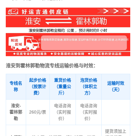
淮安到霍林郭勒物流专线运输价格与时效：
起步价格
重货价格
泡货价格
专线名
运输时效
（按票计
（重量公
（体积立
称
（天）
费）
斤）
方）
淮安-
电话咨询
电话咨询
霍林郭
260元/票
（实时报
（实时报
勒
价）
价）
提货须加上