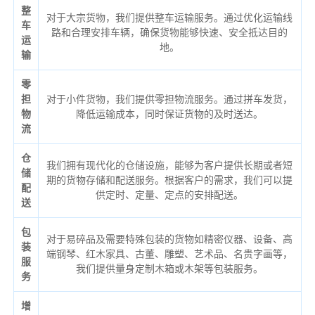
整
对于大宗货物，我们提供整车运输服务。通过优化运输线
车
路和合理安排车辆，确保货物能够快速、安全抵达目的
运
地。
输
零
担
对于小件货物，我们提供零担物流服务。通过拼车发货，
物
降低运输成本，同时保证货物的及时送达。
流
仓
我们拥有现代化的仓储设施，能够为客户提供长期或者短
储
期的货物存储和配送服务。根据客户的需求，我们可以提
配
供定时、定量、定点的安排配送。
送
包
对于易碎品及需要特殊包装的货物如精密仪器、设备、高
装
端钢琴、红木家具、古董、雕塑、艺术品、名贵字画等，
服
我们提供量身定制木箱或木架等包装服务。
务
增