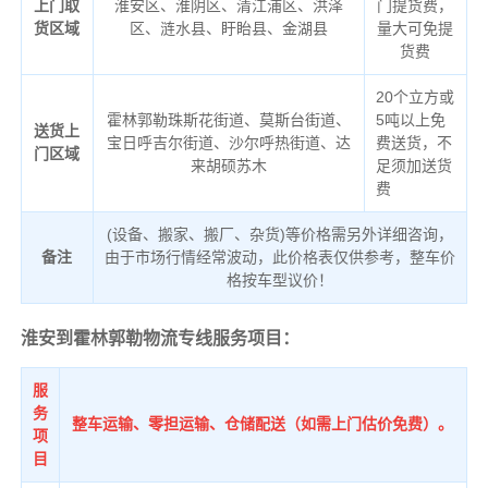
上门取
淮安区、淮阴区、清江浦区、洪泽
门提货费，
货区域
区、涟水县、盱眙县、金湖县
量大可免提
货费
20个立方或
霍林郭勒珠斯花街道、莫斯台街道、
5吨以上免
送货上
宝日呼吉尔街道、沙尔呼热街道、达
费送货，不
门区域
来胡硕苏木
足须加送货
费
(设备、搬家、搬厂、杂货)等价格需另外详细咨询，
备注
由于市场行情经常波动，此价格表仅供参考，整车价
格按车型议价！
淮安到霍林郭勒物流专线服务项目：
服
务
整车运输、零担运输、仓储配送（如需上门估价免费）。
项
目