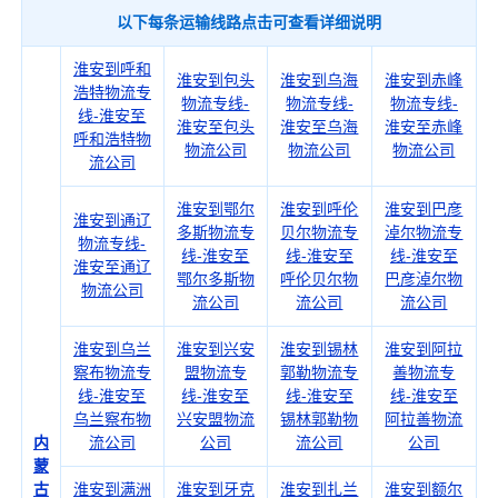
以下每条运输线路点击可查看详细说明
淮安到呼和
淮安到包头
淮安到乌海
淮安到赤峰
浩特物流专
物流专线-
物流专线-
物流专线-
线-淮安至
淮安至包头
淮安至乌海
淮安至赤峰
呼和浩特物
物流公司
物流公司
物流公司
流公司
淮安到鄂尔
淮安到呼伦
淮安到巴彦
淮安到通辽
多斯物流专
贝尔物流专
淖尔物流专
物流专线-
线-淮安至
线-淮安至
线-淮安至
淮安至通辽
鄂尔多斯物
呼伦贝尔物
巴彦淖尔物
物流公司
流公司
流公司
流公司
淮安到乌兰
淮安到兴安
淮安到锡林
淮安到阿拉
察布物流专
盟物流专
郭勒物流专
善物流专
线-淮安至
线-淮安至
线-淮安至
线-淮安至
乌兰察布物
兴安盟物流
锡林郭勒物
阿拉善物流
内
流公司
公司
流公司
公司
蒙
古
淮安到满洲
淮安到牙克
淮安到扎兰
淮安到额尔