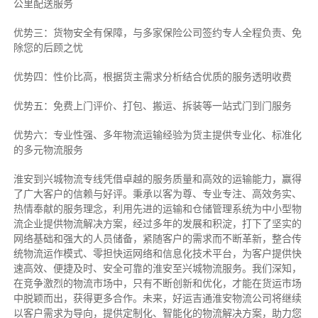
公里配送服务
优势三：货物安全有保障，与多家保险公司签约专人全程负责、免
除您的后顾之忧
优势四：性价比高，根据货主需求分析结合优质的服务透明收费
优势五：免费上门评价、打包、搬运、拆装等
一站式门到门服务
优势六：专业性强、多年物流运输经验为货主提供专业化、标准化
的多元物流服务
淮安到兴城物流专线
凭借卓越的服务质量和高效的运输能力，赢得
了广大客户的信赖与好评。
秉承以客为尊、专业专注、高效务实、
热情奉献的服务理念，利用先进的运输和仓储管理系统为中小型物
流企业提供物流解决方案，经过多年的发展和积淀，打下了坚实的
网络基础和强大的人员储备，紧随客户的需求而不断革新，整合传
统物流运作模式、零担快运网络和信息化技术平台，为客户提供快
速高效、便捷及时、安全可靠的淮安至兴城物流服务。
我们深知，
在竞争激烈的物流市场中，只有不断创新和优化，才能在货运市场
中脱颖而出，获得更多合作。
未来，好运吉通淮安物流公司将继续
以客户需求为导向，提供定制化、智能化的物流解决方案，助力您