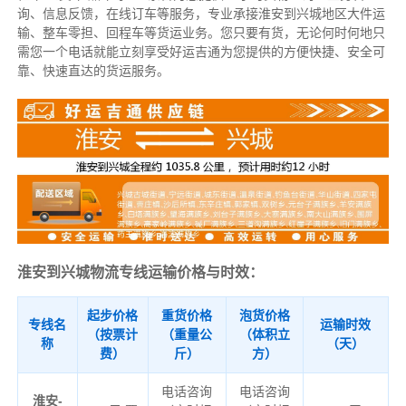
询、信息反馈，在线订车等服务，
专业承接淮安到兴城地区大件运
输、整车零担、回程车等货运业务。
您只要有货，无论何时
何地只
需您一个电话就能立刻享受好运吉通为您提供的方便快捷、安全可
靠、快速直达的货运服务。
淮安到兴城物流专线运输价格与时效：
起步价格
重货价格
泡货价格
专线名
运输时效
（按票计
（重量公
（体积立
称
（天）
费）
斤）
方）
电话咨询
电话咨询
淮安-