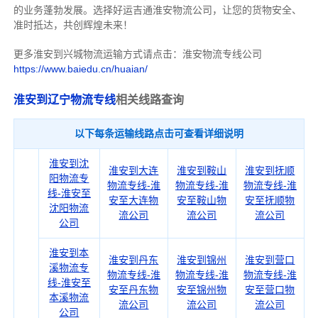
的业务蓬勃发展。选择好运吉通淮安物流公司，让您的货物安全、
准时抵达，共创辉煌未来！
更多淮安到兴城物流运输方式请点击：淮安物流专线公司
https://www.baiedu.cn/huaian/
淮安到辽宁物流专线
相关线路查询
以下每条运输线路点击可查看详细说明
淮安到沈
淮安到大连
淮安到鞍山
淮安到抚顺
阳物流专
物流专线-淮
物流专线-淮
物流专线-淮
线-淮安至
安至大连物
安至鞍山物
安至抚顺物
沈阳物流
流公司
流公司
流公司
公司
淮安到本
淮安到丹东
淮安到锦州
淮安到营口
溪物流专
物流专线-淮
物流专线-淮
物流专线-淮
线-淮安至
安至丹东物
安至锦州物
安至营口物
本溪物流
流公司
流公司
流公司
公司