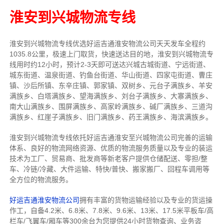
淮安到兴城物流专线
淮安到兴城物流专线
优选好运吉通
淮安
物流公司
天天发车全程约
1035.8公里，
极速上门取货，快速送达目的地，淮安到兴城物流
专
线用时约12小时，预计2-3天即可送达兴城古城街道、宁远街道、
城东街道、温泉街道、钓鱼台街道、华山街道、四家屯街道、曹庄
镇、沙后所镇、东辛庄镇、郭家镇、双树乡、元台子满族乡、羊安
满族乡、白塔满族乡、望海满族乡、刘台子满族乡、大寨满族乡、
南大山满族乡、围屏满族乡、高家岭满族乡、碱厂满族乡、三道沟
满族乡、红崖子满族乡、旧门满族乡、药王满族乡、海滨满族乡。
淮安到兴城物流专线依托好运吉通淮安至兴城物流公司完善的运输
体系、良好的物流网络资源、优质的物流服务质量以及专业的装运
技术为工厂、贸易商、批发商等新老客户提供仓储配送、零担/
整
车
、冷链/冷藏、大件运输、特快/普快、搬家搬厂、回程车调用等
全方位的物流服务。
好运吉通淮安物流公司
拥有丰富的货物运输经验以及专业的货运操
作工，自备4.2米、6.8米、7.8米、9.6米、13米、17.5米平板车/高
栏车/飞翼车/厢车等300余台
为您提供24小时货物查询、业务咨