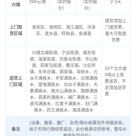
260元/票
（实时报
（实时报
2-3天
兴城
价）
价）
提货须加上
上门取
淮安区、淮阴区、清江浦区、洪泽
门提货费，
货区域
区、涟水县、盱眙县、金湖县
量大可免提
货费
兴城古城街道、宁远街道、城东街
道、温泉街道、钓鱼台街道、华山街
道、四家屯街道、曹庄镇、沙后所
20个立方或
镇、东辛庄镇、郭家镇、双树乡、元
5吨以上免
送货上
台子满族乡、羊安满族乡、白塔满族
费送货，不
门区域
乡、望海满族乡、刘台子满族乡、大
足须加送货
寨满族乡、南大山满族乡、围屏满族
费
乡、高家岭满族乡、碱厂满族乡、三
道沟满族乡、红崖子满族乡、旧门满
族乡、药王满族乡、海滨满族乡
(设备、搬家、搬厂、杂货)等价格需另外详细咨询，
备注
由于市场行情经常波动，此价格表仅供参考，整车价
格按车型议价！