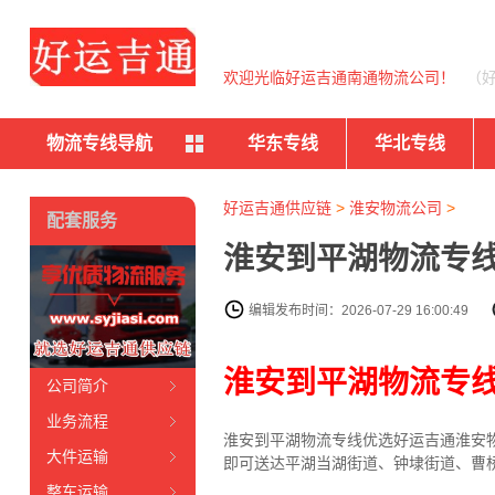
欢迎光临好运吉通南通物流公司！
（
物流专线导航
华东专线
华北专线
好运吉通供应链
>
淮安物流公司
>
配套服务
淮安到平湖物流专线
编辑发布时间：2026-07-29 16:00:49
淮安到平湖物流专
公司简介
业务流程
淮安到平湖物流专线
优选好运吉通
淮安
大件运输
即可送达平湖当湖街道、钟埭街道、曹
整车运输