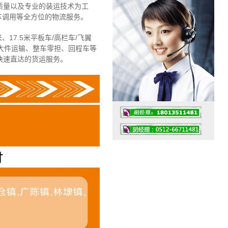
质量以及专业的装运技术为工
车调用等全方位的物流服务。
、17.5米平板车/高栏车/飞翼
大件运输、整车零担、回程车等
快速直达的货运服务。
工作时间：07:30 – – 23:30
值班座机：4008091856