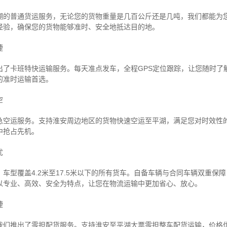
湖的普通货运服务，无论您的货物重量是几百公斤还是几吨，我们都能为
经验，确保您的货物能够准时、安全地抵达目的地。
捷
出了卡班特快运输服务。每天准点发车，全程GPS定位跟踪，让您随时了
的准时运输首选。
空
急空运服务。支持淮安周边地区的货物快速空运至平湖，满足您对时效性
中抢占先机。
忧
车型覆盖4.2米至17.5米以下的所有货车。自备车辆与合同车辆双重保
以专业、高效、安全为特点，让您在物流运输中更加省心、放心。
捷
我们推出了零担配货服务。支持淮安至平湖大票零担整车配货运输，价格