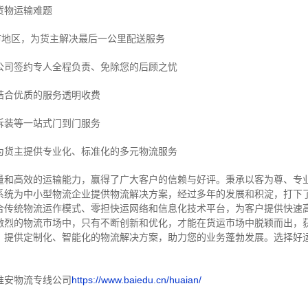
货物运输难题
市地区，为货主解决最后一公里配送服务
公司签约专人全程负责、免除您的后顾之忧
结合优质的服务透明收费
拆装等
一站式门到门服务
为货主提供专业化、标准化的多元物流服务
量和高效的运输能力，赢得了广大客户的信赖与好评。
秉承以客为尊、专
系统为中小型物流企业提供物流解决方案，经过多年的发展和积淀，打下
合传统物流运作模式、零担快运网络和信息化技术平台，为客户提供快速
激烈的物流市场中，只有不断创新和优化，才能在货运市场中脱颖而出，
，提供定制化、智能化的物流解决方案，助力您的业务蓬勃发展。选择好
淮安物流专线公司
https://www.baiedu.cn/huaian/