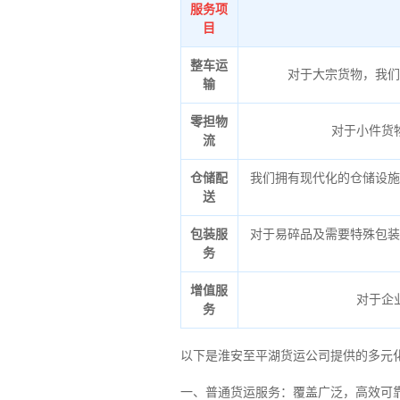
服务项
目
整车运
对于大宗货物，我们
输
零担物
对于小件货
流
仓储配
我们拥有现代化的仓储设施
送
包装服
对于易碎品及需要特殊包装
务
增值服
对于企
务
以下是淮安至平湖货运公司提供的多元
一、普通货运服务：覆盖广泛，高效可