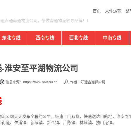
首页
大件运输
整
好运吉通南通物流公司，争做南通物流领导品牌！）
东北专线
西南专线
西北专线
中南专线
-淮安至平湖物流公司
信息来源：https://www.baiedu.cn
作者：好运吉通供应链
线
物流公司
天天发车全程约公里，
极速上门取货，快速送达目的地，淮安到
桥街道、乍浦镇、新埭镇、新仓镇、广陈镇、林埭镇、独山港镇。