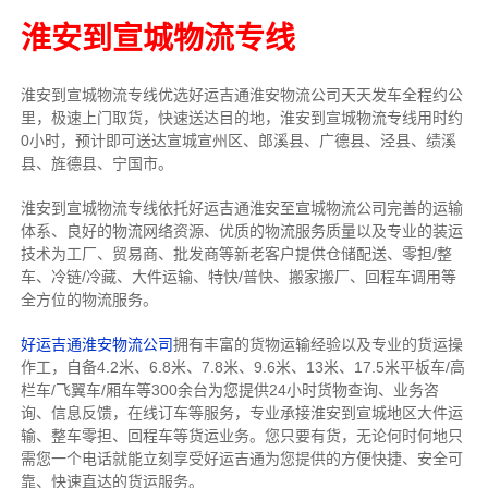
淮安到宣城物流专线
淮安到宣城物流专线
优选好运吉通
淮安
物流公司
天天发车全程约公
里，
极速上门取货，快速送达目的地，淮安到宣城物流
专线用时约
0小时，预计即可送达宣城宣州区、郎溪县、广德县、泾县、绩溪
县、旌德县、宁国市。
淮安到宣城物流专线依托好运吉通淮安至宣城物流公司完善的运输
体系、良好的物流网络资源、优质的物流服务质量以及专业的装运
技术为工厂、贸易商、批发商等新老客户提供仓储配送、零担/
整
车
、冷链/冷藏、大件运输、特快/普快、搬家搬厂、回程车调用等
全方位的物流服务。
好运吉通淮安物流公司
拥有丰富的货物运输经验以及专业的货运操
作工，自备4.2米、6.8米、7.8米、9.6米、13米、17.5米平板车/高
栏车/飞翼车/厢车等300余台
为您提供24小时货物查询、业务咨
询、信息反馈，在线订车等服务，
专业承接淮安到宣城地区大件运
输、整车零担、回程车等货运业务。
您只要有货，无论何时
何地只
需您一个电话就能立刻享受好运吉通为您提供的方便快捷、安全可
靠、快速直达的货运服务。