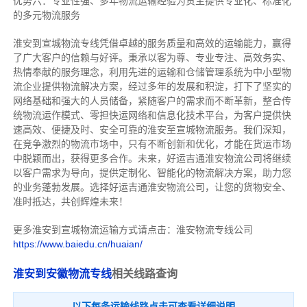
优势六：专业性强、多年物流运输经验为货主提供专业化、标准化
的多元物流服务
淮安到宣城物流专线
凭借卓越的服务质量和高效的运输能力，赢得
了广大客户的信赖与好评。
秉承以客为尊、专业专注、高效务实、
热情奉献的服务理念，利用先进的运输和仓储管理系统为中小型物
流企业提供物流解决方案，经过多年的发展和积淀，打下了坚实的
网络基础和强大的人员储备，紧随客户的需求而不断革新，整合传
统物流运作模式、零担快运网络和信息化技术平台，为客户提供快
速高效、便捷及时、安全可靠的淮安至宣城物流服务。
我们深知，
在竞争激烈的物流市场中，只有不断创新和优化，才能在货运市场
中脱颖而出，获得更多合作。
未来，好运吉通淮安物流公司将继续
以客户需求为导向，提供定制化、智能化的物流解决方案，助力您
的业务蓬勃发展。选择好运吉通淮安物流公司，让您的货物安全、
准时抵达，共创辉煌未来！
更多淮安到宣城物流运输方式请点击：淮安物流专线公司
https://www.baiedu.cn/huaian/
淮安到安徽物流专线
相关线路查询
以下每条运输线路点击可查看详细说明