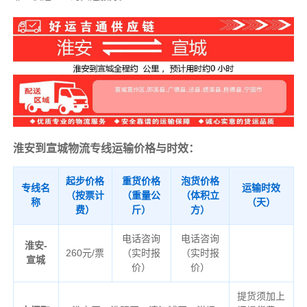
淮安到宣城物流专线运输价格与时效：
起步价格
重货价格
泡货价格
专线名
运输时效
（按票计
（重量公
（体积立
称
（天）
费）
斤）
方）
电话咨询
电话咨询
淮安-
260元/票
（实时报
（实时报
宣城
价）
价）
提货须加上