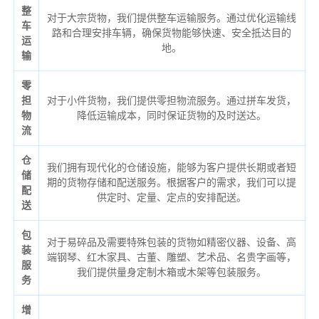
整
对于大宗货物，我们提供整车运输服务。通过优化运输线
车
路和合理安排车辆，确保货物能够快速、安全抵达目的
运
地。
输
零
担
对于小件货物，我们提供零担物流服务。通过拼车发货，
物
降低运输成本，同时保证货物的及时送达。
流
仓
我们拥有现代化的仓储设施，能够为客户提供长期或者短
储
期的货物存储和配送服务。根据客户的需求，我们可以提
配
供定时、定量、定点的安排配送。
送
包
对于易碎品及需要特殊包装的货物如精密仪器、设备、高
装
端钢琴、红木家具、古董、雕塑、艺术品、名贵字画等，
服
我们提供量身定制木箱或木架等包装服务。
务
增