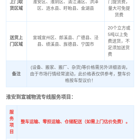
上门取
淮安区、淮阴区、清江浦区、洪泽
门提货费，
货区域
区、涟水县、盱眙县、金湖县
量大可免提
货费
20个立方或
5吨以上免
送货上
宣城宣州区、郎溪县、广德县、泾
费送货，不
门区域
县、绩溪县、旌德县、宁国市
足须加送货
费
(设备、搬家、搬厂、杂货)等价格需另外详细咨询，
备注
由于市场行情经常波动，此价格表仅供参考，整车价
格按车型议价！
淮安到宣城物流专线服务项目：
服
务
整车运输、零担运输、仓储配送（如需上门估价免费）。
项
目