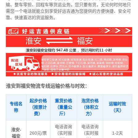
输、整车零担、回程车等货运业务。
您只要有货，无论何时
何地只
需您一个电话就能立刻享受好运吉通为您提供的方便快捷、安全可
靠、快速直达的货运服务。
淮安到福安物流专线运输价格与时效：
起步价格
重货价格
泡货价格
专线名
运输时效
（按票计
（重量公
（体积立
称
（天）
费）
斤）
方）
电话咨询
电话咨询
淮安-
260元/票
（实时报
（实时报
1-2天
福安