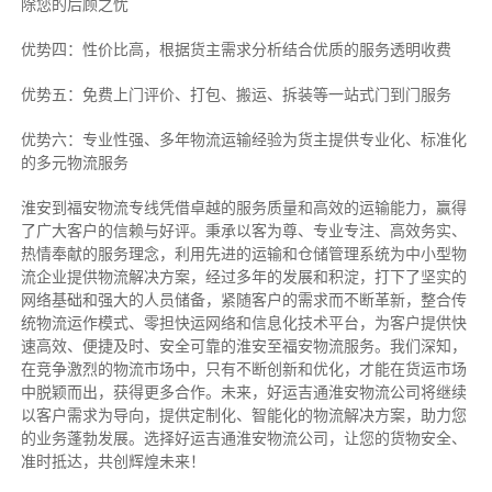
除您的后顾之忧
优势四：性价比高，根据货主需求分析结合优质的服务透明收费
优势五：免费上门评价、打包、搬运、拆装等
一站式门到门服务
优势六：专业性强、多年物流运输经验为货主提供专业化、标准化
的多元物流服务
淮安到福安物流专线
凭借卓越的服务质量和高效的运输能力，赢得
了广大客户的信赖与好评。
秉承以客为尊、专业专注、高效务实、
热情奉献的服务理念，利用先进的运输和仓储管理系统为中小型物
流企业提供物流解决方案，经过多年的发展和积淀，打下了坚实的
网络基础和强大的人员储备，紧随客户的需求而不断革新，整合传
统物流运作模式、零担快运网络和信息化技术平台，为客户提供快
速高效、便捷及时、安全可靠的淮安至福安物流服务。
我们深知，
在竞争激烈的物流市场中，只有不断创新和优化，才能在货运市场
中脱颖而出，获得更多合作。
未来，好运吉通淮安物流公司将继续
以客户需求为导向，提供定制化、智能化的物流解决方案，助力您
的业务蓬勃发展。选择好运吉通淮安物流公司，让您的货物安全、
准时抵达，共创辉煌未来！