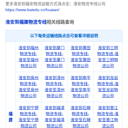
更多淮安到福安物流运输方式请点击：淮安物流专线公司
https://www.baiedu.cn/huaian/
淮安到福建物流专线
相关线路查询
以下每条运输线路点击可查看详细说明
淮安到福州
淮安到厦门
淮安到莆田
淮安到三明
物流专线-
物流专线-
物流专线-
物流专线-淮
淮安至福州
淮安至厦门
淮安至莆田
安至三明物
物流公司
物流公司
物流公司
流公司
淮安到泉州
淮安到漳州
淮安到南平
淮安到龙岩
物流专线-
物流专线-
物流专线-
物流专线-淮
淮安至泉州
淮安至漳州
淮安至南平
安至龙岩物
物流公司
物流公司
物流公司
流公司
淮安到宁德
淮安到福清
淮安到石狮
淮安到晋江
福
物流专线-
物流专线-
物流专线-
物流专线-淮
建
淮安至宁德
淮安至福清
淮安至石狮
安至晋江物
物流公司
物流公司
物流公司
流公司