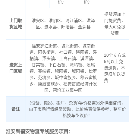
价）
价）
提货须加上
上门取
淮安区、淮阴区、清江浦区、洪泽
门提货费，
货区域
区、涟水县、盱眙县、金湖县
量大可免提
货费
福安罗江街道、城北街道、城南街
道、阳头街道、社口镇、晓阳镇、溪
20个立方或
柄镇、潭头镇、上白石镇、溪潭镇、
5吨以上免
送货上
甘棠镇、下白石镇、湾坞镇、溪尾
费送货，不
门区域
镇、赛岐镇、穆阳镇、城阳镇、松罗
足须加送货
乡、范坑乡、坂中畲族乡、穆云畲族
费
乡、康厝畲族乡、福安畲族经济开发
区、湾坞工业集中区
(设备、搬家、搬厂、杂货)等价格需另外详细咨询，
备注
由于市场行情经常波动，此价格表仅供参考，整车价
格按车型议价！
淮安到福安物流专线服务项目：