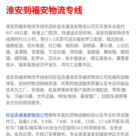
淮安到福安物流专线
淮安到福安物流专线
优选好运吉通
淮安
物流公司
天天发车全程约
947.48公里，
极速上门取货，快速送达目的地，淮安到福安物流
专
线用时约11小时，预计1-2天即可送达福安罗江街道、城北街道、
城南街道、阳头街道、社口镇、晓阳镇、溪柄镇、潭头镇、上白石
镇、溪潭镇、甘棠镇、下白石镇、湾坞镇、溪尾镇、赛岐镇、穆阳
镇、城阳镇、松罗乡、范坑乡、坂中畲族乡、穆云畲族乡、康厝畲
族乡、福安畲族经济开发区、湾坞工业集中区。
淮安到福安物流专线依托好运吉通淮安至福安物流公司完善的运输
体系、良好的物流网络资源、优质的物流服务质量以及专业的装运
技术为工厂、贸易商、批发商等新老客户提供仓储配送、零担/
整
车
、冷链/冷藏、大件运输、特快/普快、搬家搬厂、回程车调用等
全方位的物流服务。
好运吉通淮安物流公司
拥有丰富的货物运输经验以及专业的货运操
作工，自备4.2米、6.8米、7.8米、9.6米、13米、17.5米平板车/高
栏车/飞翼车/厢车等300余台
为您提供24小时货物查询、业务咨
询、信息反馈，在线订车等服务，
专业承接淮安到福安地区大件运