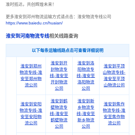
准时抵达，共创辉煌未来！
更多淮安到邓州物流运输方式请点击：淮安物流专线公司
https://www.baiedu.cn/huaian/
淮安到河南物流专线
相关线路查询
以下每条运输线路点击可查看详细说明
淮安到开
淮安到洛
淮安到郑州
淮安到平顶
封物流专
阳物流专
物流专线-淮
山物流专线-
线-淮安至
线-淮安至
安至郑州物
淮安至平顶
开封物流
洛阳物流
流公司
山物流公司
公司
公司
淮安到鹤
淮安到新
淮安到安阳
淮安到焦作
壁物流专
乡物流专
物流专线-淮
物流专线-淮
线-淮安至
线-淮安至
安至安阳物
安至焦作物
鹤壁物流
新乡物流
流公司
流公司
公司
公司