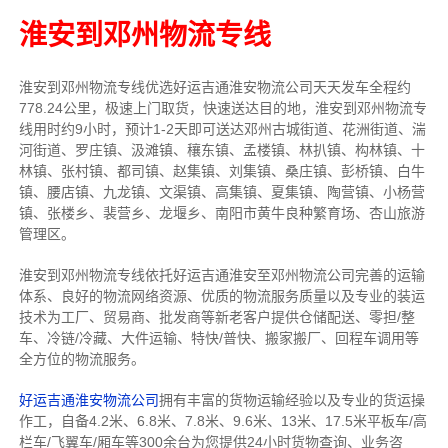
淮安到邓州物流专线
淮安到邓州物流专线
优选好运吉通
淮安
物流公司
天天发车全程约
778.24公里，
极速上门取货，快速送达目的地，淮安到邓州物流
专
线用时约9小时，预计1-2天即可送达邓州古城街道、花洲街道、湍
河街道、罗庄镇、汲滩镇、穰东镇、孟楼镇、林扒镇、构林镇、十
林镇、张村镇、都司镇、赵集镇、刘集镇、桑庄镇、彭桥镇、白牛
镇、腰店镇、九龙镇、文渠镇、高集镇、夏集镇、陶营镇、小杨营
镇、张楼乡、裴营乡、龙堰乡、南阳市黄牛良种繁育场、杏山旅游
管理区。
淮安到邓州物流专线依托好运吉通淮安至邓州物流公司完善的运输
体系、良好的物流网络资源、优质的物流服务质量以及专业的装运
技术为工厂、贸易商、批发商等新老客户提供仓储配送、零担/
整
车
、冷链/冷藏、大件运输、特快/普快、搬家搬厂、回程车调用等
全方位的物流服务。
好运吉通淮安物流公司
拥有丰富的货物运输经验以及专业的货运操
作工，自备4.2米、6.8米、7.8米、9.6米、13米、17.5米平板车/高
栏车/飞翼车/厢车等300余台
为您提供24小时货物查询、业务咨