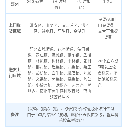
260元/票
（实时报
（实时报
1-2天
邓州
价）
价）
提货须加上
上门取
淮安区、淮阴区、清江浦区、洪泽
门提货费，
货区域
区、涟水县、盱眙县、金湖县
量大可免提
货费
邓州古城街道、花洲街道、湍河街
道、罗庄镇、汲滩镇、穰东镇、孟楼
镇、林扒镇、构林镇、十林镇、张村
20个立方或
镇、都司镇、赵集镇、刘集镇、桑庄
5吨以上免
送货上
镇、彭桥镇、白牛镇、腰店镇、九龙
费送货，不
门区域
镇、文渠镇、高集镇、夏集镇、陶营
足须加送货
镇、小杨营镇、张楼乡、裴营乡、龙
费
堰乡、南阳市黄牛良种繁育场、杏山
旅游管理区
(设备、搬家、搬厂、杂货)等价格需另外详细咨询，
备注
由于市场行情经常波动，此价格表仅供参考，整车价
格按车型议价！