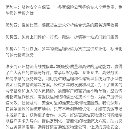
优势三：货物安全有保障，与多家保险公司签约专人全程负责、免
除您的后顾之忧
优势四：性价比高，根据货主需求分析结合优质的服务透明收费
优势五：免费上门评价、打包、搬运、拆装等
一站式门到门服务
优势六：专业性强、多年物流运输经验为货主提供专业化、标准化
的多元物流服务
淮安到邓州物流专线
凭借卓越的服务质量和高效的运输能力，赢得
了广大客户的信赖与好评。
秉承以客为尊、专业专注、高效务实、
热情奉献的服务理念，利用先进的运输和仓储管理系统为中小型物
流企业提供物流解决方案，经过多年的发展和积淀，打下了坚实的
网络基础和强大的人员储备，紧随客户的需求而不断革新，整合传
统物流运作模式、零担快运网络和信息化技术平台，为客户提供快
速高效、便捷及时、安全可靠的淮安至邓州物流服务。
我们深知，
在竞争激烈的物流市场中，只有不断创新和优化，才能在货运市场
中脱颖而出，获得更多合作。
未来，好运吉通淮安物流公司将继续
以客户需求为导向，提供定制化、智能化的物流解决方案，助力您
的业务蓬勃发展。选择好运吉通淮安物流公司，让您的货物安全、