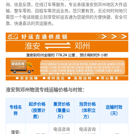
询、信息反馈，在线订车等服务，
专业承接淮安到邓州地区大件运
输、整车零担、回程车等货运业务。
您只要有货，无论何时
何地只
需您一个电话就能立刻享受好运吉通为您提供的方便快捷、安全可
靠、快速直达的货运服务。
淮安到邓州物流专线运输价格与时效：
起步价格
重货价格
泡货价格
专线名
运输时效
（按票计
（重量公
（体积立
称
（天）
费）
斤）
方）
电话咨询
电话咨询
淮安-