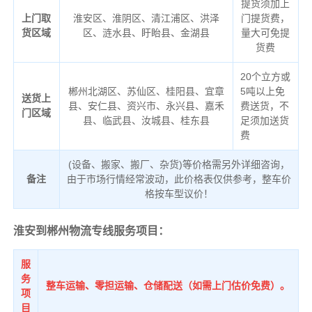
提货须加上
上门取
淮安区、淮阴区、清江浦区、洪泽
门提货费，
货区域
区、涟水县、盱眙县、金湖县
量大可免提
货费
20个立方或
郴州北湖区、苏仙区、桂阳县、宜章
5吨以上免
送货上
县、安仁县、资兴市、永兴县、嘉禾
费送货，不
门区域
县、临武县、汝城县、桂东县
足须加送货
费
(设备、搬家、搬厂、杂货)等价格需另外详细咨询，
备注
由于市场行情经常波动，此价格表仅供参考，整车价
格按车型议价！
淮安到郴州物流专线服务项目：
服
务
整车运输、零担运输、仓储配送（如需上门估价免费）。
项
目