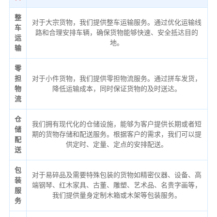
整
对于大宗货物，我们提供整车运输服务。通过优化运输线
车
路和合理安排车辆，确保货物能够快速、安全抵达目的
运
地。
输
零
担
对于小件货物，我们提供零担物流服务。通过拼车发货，
物
降低运输成本，同时保证货物的及时送达。
流
仓
我们拥有现代化的仓储设施，能够为客户提供长期或者短
储
期的货物存储和配送服务。根据客户的需求，我们可以提
配
供定时、定量、定点的安排配送。
送
包
对于易碎品及需要特殊包装的货物如精密仪器、设备、高
装
端钢琴、红木家具、古董、雕塑、艺术品、名贵字画等，
服
我们提供量身定制木箱或木架等包装服务。
务