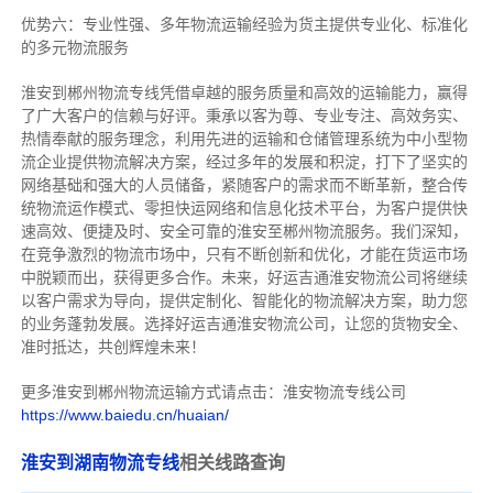
优势六：专业性强、多年物流运输经验为货主提供专业化、标准化
的多元物流服务
淮安到郴州物流专线
凭借卓越的服务质量和高效的运输能力，赢得
了广大客户的信赖与好评。
秉承以客为尊、专业专注、高效务实、
热情奉献的服务理念，利用先进的运输和仓储管理系统为中小型物
流企业提供物流解决方案，经过多年的发展和积淀，打下了坚实的
网络基础和强大的人员储备，紧随客户的需求而不断革新，整合传
统物流运作模式、零担快运网络和信息化技术平台，为客户提供快
速高效、便捷及时、安全可靠的淮安至郴州物流服务。
我们深知，
在竞争激烈的物流市场中，只有不断创新和优化，才能在货运市场
中脱颖而出，获得更多合作。
未来，好运吉通淮安物流公司将继续
以客户需求为导向，提供定制化、智能化的物流解决方案，助力您
的业务蓬勃发展。选择好运吉通淮安物流公司，让您的货物安全、
准时抵达，共创辉煌未来！
更多淮安到郴州物流运输方式请点击：淮安物流专线公司
https://www.baiedu.cn/huaian/
淮安到湖南物流专线
相关线路查询