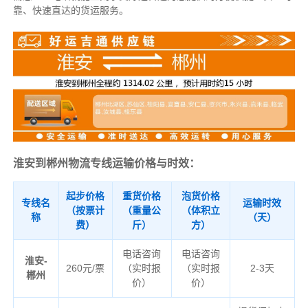
靠、快速直达的货运服务。
淮安到郴州物流专线运输价格与时效：
起步价格
重货价格
泡货价格
专线名
运输时效
（按票计
（重量公
（体积立
称
（天）
费）
斤）
方）
电话咨询
电话咨询
淮安-
260元/票
（实时报
（实时报
2-3天
郴州
价）
价）