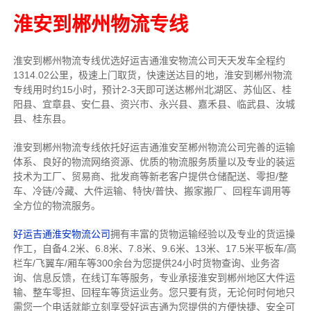
淮安到郴州物流专线
淮安到郴州物流专线
优选好运吉通
淮安
物流公司
天天发车全程约
1314.02公里，
极速上门取货，快速送达目的地，淮安到郴州物流
专线用时约15小时，预计2-3天即可送达郴州北湖区、苏仙区、桂
阳县、宜章县、安仁县、资兴市、永兴县、嘉禾县、临武县、汝城
县、桂东县。
淮安到郴州物流专线依托好运吉通淮安至郴州物流公司完善的运输
体系、良好的物流网络资源、优质的物流服务质量以及专业的装运
技术为工厂、贸易商、批发商等新老客户提供仓储配送、零担/
整
车
、冷链/冷藏、大件运输、特快/普快、搬家搬厂、回程车调用等
全方位的物流服务。
好运吉通淮安物流公司
拥有丰富的货物运输经验以及专业的货运操
作工，自备4.2米、6.8米、7.8米、9.6米、13米、17.5米平板车/高
栏车/飞翼车/厢车等300余台
为您提供24小时货物查询、业务咨
询、信息反馈，在线订车等服务，
专业承接淮安到郴州地区大件运
输、整车零担、回程车等货运业务。
您只要有货，无论何时
何地只
需您一个电话就能立刻享受好运吉通为您提供的方便快捷、安全可