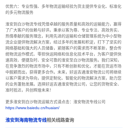
优势六：专业性强、多年物流运输经验为货主提供专业化、标准化
的多元物流服务
淮安到白沙物流专线
凭借卓越的服务质量和高效的运输能力，赢得
了广大客户的信赖与好评。
秉承以客为尊、专业专注、高效务实、
热情奉献的服务理念，利用先进的运输和仓储管理系统为中小型物
流企业提供物流解决方案，经过多年的发展和积淀，打下了坚实的
网络基础和强大的人员储备，紧随客户的需求而不断革新，整合传
统物流运作模式、零担快运网络和信息化技术平台，为客户提供快
速高效、便捷及时、安全可靠的淮安至白沙物流服务。
我们深知，
在竞争激烈的物流市场中，只有不断创新和优化，才能在货运市场
中脱颖而出，获得更多合作。
未来，好运吉通淮安物流公司将继续
以客户需求为导向，提供定制化、智能化的物流解决方案，助力您
的业务蓬勃发展。选择好运吉通淮安物流公司，让您的货物安全、
准时抵达，共创辉煌未来！
更多淮安到白沙物流运输方式请点击：淮安物流专线公司
https://www.baiedu.cn/huaian/
淮安到海南物流专线
相关线路查询