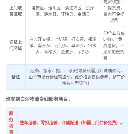
提货须加上
上门取
淮安区、淮阴区、清江浦区、洪泽
门提货费，
货区域
区、涟水县、盱眙县、金湖县
量大可免提
货费
20个立方或
白沙牙叉镇、七坊镇、打安镇、邦溪
5吨以上免
送货上
镇、南开乡、元门乡、阜龙乡、细水
费送货，不
门区域
乡、青松乡、金波乡、荣邦乡
足须加送货
费
(设备、搬家、搬厂、杂货)等价格需另外详细咨询，
备注
由于市场行情经常波动，此价格表仅供参考，整车价
格按车型议价！
淮安到白沙物流专线服务项目：
服
务
整车运输、零担运输、仓储配送（如需上门估价免费）。
项
目