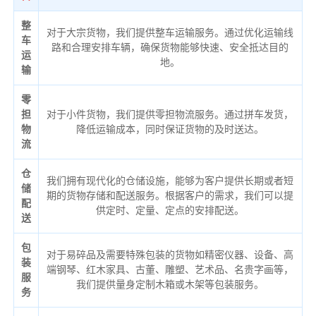
整
对于大宗货物，我们提供整车运输服务。通过优化运输线
车
路和合理安排车辆，确保货物能够快速、安全抵达目的
运
地。
输
零
担
对于小件货物，我们提供零担物流服务。通过拼车发货，
物
降低运输成本，同时保证货物的及时送达。
流
仓
我们拥有现代化的仓储设施，能够为客户提供长期或者短
储
期的货物存储和配送服务。根据客户的需求，我们可以提
配
供定时、定量、定点的安排配送。
送
包
对于易碎品及需要特殊包装的货物如精密仪器、设备、高
装
端钢琴、红木家具、古董、雕塑、艺术品、名贵字画等，
服
我们提供量身定制木箱或木架等包装服务。
务