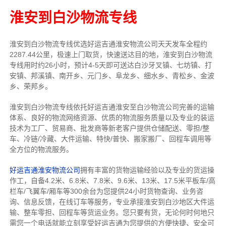
淮安到白沙物流专线
淮安到白沙物流专线
优选好运吉通
淮安
物流公司
天天发车全程约
2287.44公里，
极速上门取货，快速送达目的地，淮安到白沙物流
专线用时约26小时，预计4-5天即可送达白沙牙叉镇、七坊镇、打
安镇、邦溪镇、南开乡、元门乡、阜龙乡、细水乡、青松乡、金波
乡、荣邦乡。
淮安到白沙物流专线依托好运吉通淮安至白沙物流公司完善的运输
体系、良好的物流网络资源、优质的物流服务质量以及专业的装运
技术为工厂、贸易商、批发商等新老客户提供仓储配送、零担/
整
车
、冷链/冷藏、大件运输、特快/普快、搬家搬厂、回程车调用等
全方位的物流服务。
好运吉通淮安物流公司
拥有丰富的货物运输经验以及专业的货运操
作工，自备4.2米、6.8米、7.8米、9.6米、13米、17.5米平板车/高
栏车/飞翼车/厢车等300余台
为您提供24小时货物查询、业务咨
询、信息反馈，在线订车等服务，
专业承接淮安到白沙地区大件运
输、整车零担、回程车等货运业务。
您只要有货，无论何时
何地只
需您一个电话就能立刻享受好运吉通为您提供的方便快捷、安全可