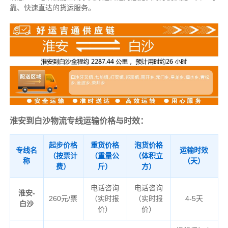
靠、快速直达的货运服务。
淮安到白沙物流专线运输价格与时效：
起步价格
重货价格
泡货价格
专线名
运输时效
（按票计
（重量公
（体积立
称
（天）
费）
斤）
方）
电话咨询
电话咨询
淮安-
260元/票
（实时报
（实时报
4-5天
白沙
价）
价）