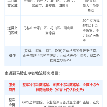
上门取
崇川区、通州区、海门区、启东市、
门提货费，
货区域
如皋市、海安市、如东县
量大可免提
货费
20个立方或
5吨以上免
送货上
马鞍山金家庄区、花山区、雨山区、
费送货，不
门区域
当涂县
足须加送货
费
(设备、搬家、搬厂、杂货)等价格需另外详细咨询，
备注
由于市场行情经常波动，此价格表仅供参考，整车价
格按车型议价！
南通到马鞍山冷链物流服务项目：
服务
整车冷冻冷藏运输、零担冷冻冷藏运输、冷藏冷冻仓
项目
储配送服务（如需上门估价免费）
整车
GPS全程跟踪，专业检测设备对温度进行监控，让您
冷链