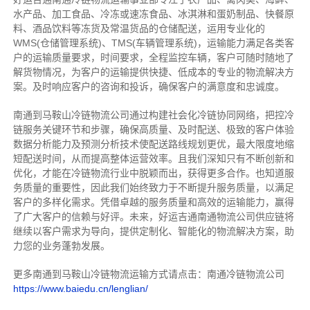
水产品、加工食品、冷冻或速冻食品、冰淇淋和蛋奶制品、快餐原
料、酒品饮料等冻货及常温货品的仓储配送，运用专业化的
WMS(仓储管理系统)、TMS(车辆管理系统)，运输能力满足各类客
户的运输质量要求，时间要求，全程监控车辆，客户可随时随地了
解货物情况，为客户的运输提供快捷、低成本的专业的物流解决方
案。及时响应客户的咨询和投诉，确保客户的满意度和忠诚度。
南通到马鞍山冷链物流公司通过构建社会化冷链协同网络，把控
冷
链
服务关键环节和步骤，确保高质量、及时配送、极致的客户体验
数据分析能力及预测分析技术使配送路线规划更优，最大限度地缩
短配送时间，从而提高整体运营效率。且
我们
深
知
只有不断创新和
优化，才能在冷链物流行业中脱颖而出，获得更多合作。也知道
服
务质量的重要性，因此我们始终致力于不断提升服务质量，以满足
客户的多样化需求。
凭借卓越的服务质量和高效的运输能力，赢得
了广大客户的信赖与好评。
未来，好运吉通南通物流公司供应链将
继续以客户需求为导向，提供定制化、智能化的物流解决方案，助
力您的业务蓬勃发展。
更多南通到马鞍山冷链物流运输方式请点击：南通冷链物流公司
https://www.baiedu.cn/lenglian/