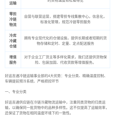
的货物温度轻松看得见
运输
零担
自营与联营运营，搭建零担专线集散中心，信息化，
冷链
标准化管理，规范冷链零担服务
物流
冷库
拥有专业现代化的仓储设施，提供长期或者短期的货
冷藏
物存储和定时、定量、定点配送服务
仓储
增值
对于企业工厂货主等多样化需求，我们还提供货物保
服务
险、包装加固、代收货款等增值服务。
好运吉通冷链运输事业部的4大优势：
专业分类、
精确
温度控制、
车辆提前预冷系统、
严格把控环节
一、专业分类
好运吉通供应链在冷链冷藏物流运输中，注重同类货物的归类运
输，以确保同一批货物中的品种多样性。这不仅提高了运输效率，
还保证了货物在相同温度环境下的一致性。