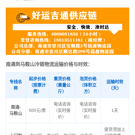
南通到马鞍山冷链物流运输价格与时效：
起步价格
重货价格
泡货价格
专线名
运输时效
（按票计
（重量公
（体积立
称
（天）
费）
斤）
方）
电话咨询
电话咨询
南通-
500元/票
（实时报
（实时报
1天
马鞍山
价）
价）
提货须加上