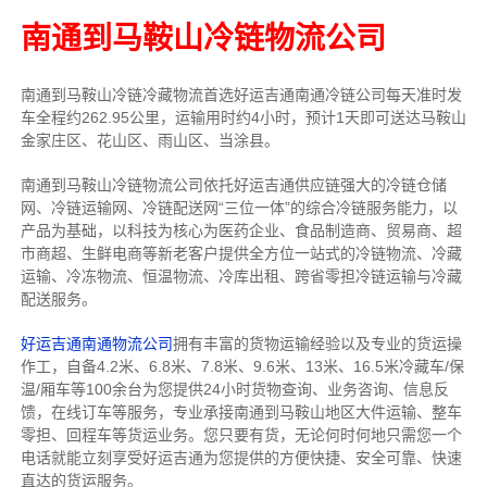
南通到马鞍山冷链物流公司
南通到马鞍山冷链冷藏物流首选好运吉通南通冷链公司每天准时发
车全程约262.95公里，运输用时约4小时，预计1天即可送达马鞍山
金家庄区、花山区、雨山区、当涂县。
南通到马鞍山冷链物流公司依托好运吉通供应链强大的冷链仓储
网、冷链运输网、冷链配送网“三位一体”的综合冷链服务能力，以
产品为基础，以科技为核心为医药企业、食品制造商、贸易商、超
市商超、生鲜电商等新老客户提供全方位一站式的冷链物流、冷藏
运输、冷冻物流、恒温物流、冷库出租、跨省零担冷链运输与冷藏
配送服务。
好运吉通南通物流公司
拥有丰富的货物运输经验以及专业的货运操
作工，自备4.2米、6.8米、7.8米、9.6米、13米、16.5米冷藏车/保
温/厢车等100余台
为您提供24小时货物查询、业务咨询、信息反
馈，在线订车等服务，
专业承接南通到马鞍山地区大件运输、整车
零担、回程车等货运业务。
您只要有货，无论何时
何地只需您一个
电话就能立刻享受好运吉通为您提供的方便快捷、安全可靠、快速
直达的货运服务。