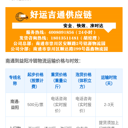
南通到益阳冷链物流运输价格与时效：
起步价格
重货价格
泡货价格
专线名
运输时效
（按票计
（重量公
（体积立
称
（天）
费）
斤）
方）
电话咨询
电话咨询
南通-
500元/票
（实时报
（实时报
2-3天
益阳
价）
价）
提货须加上