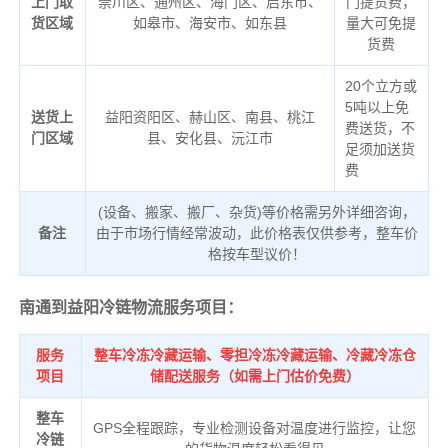
上门取
崇川区、通州区、海门区、启东市、
门提货费，
货区域
如皋市、海安市、如东县
量大可免提
货费
20个立方或
5吨以上免
送货上
益阳资阳区、赫山区、南县、桃江
费送货，不
门区域
县、安化县、沅江市
足须加送货
费
(设备、搬家、搬厂、杂货)等价格需另外详细咨询，
备注
由于市场行情经常波动，此价格表仅供参考，整车价
格按车型议价！
南通到益阳冷链物流服务项目：
服务
整车冷冻冷藏运输、零担冷冻冷藏运输、冷藏冷冻仓
项目
储配送服务（如需上门估价免费）
整车
GPS全程跟踪，专业检测设备对温度进行监控，让您
冷链