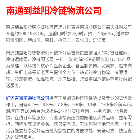
南通到益阳冷链物流公司
南通到益阳冷链冷藏物流首选好运吉通南通冷链公司每天准时发车
全程约1092.94公里，运输用时约13小时，预计2-3天即可送达益
阳资阳区、赫山区、南县、桃江县、安化县、沅江市。
南通到益阳冷链物流公司依托好运吉通供应链强大的冷链仓储网、
冷链运输网、冷链配送网“三位一体”的综合冷链服务能力，以产品
为基础，以科技为核心为医药企业、食品制造商、贸易商、超市商
超、生鲜电商等新老客户提供全方位一站式的冷链物流、冷藏运
输、冷冻物流、恒温物流、冷库出租、跨省零担冷链运输与冷藏配
送服务。
好运吉通南通物流公司
拥有丰富的货物运输经验以及专业的货运操
作工，自备4.2米、6.8米、7.8米、9.6米、13米、16.5米冷藏车/保
温/厢车等100余台
为您提供24小时货物查询、业务咨询、信息反
馈，在线订车等服务，
专业承接南通到益阳地区大件运输、整车零
担、回程车等货运业务。
您只要有货，无论何时
何地只需您一个电
话就能立刻享受好运吉通为您提供的方便快捷、安全可靠、快速直
达的货运服务。