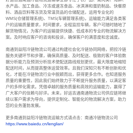
水产品、加工食品、冷冻或速冻食品、冰淇淋和蛋奶制品、快餐原
料、酒品饮料等冻货及常温货品的仓储配送，运用专业化的
WMS(仓储管理系统)、TMS(车辆管理系统)，运输能力满足各类客
户的运输质量要求，时间要求，全程监控车辆，客户可随时随地了
解货物情况，为客户的运输提供快捷、低成本的专业的物流解决方
案。及时响应客户的咨询和投诉，确保客户的满意度和忠诚度。
南通到益阳冷链物流公司通过构建社会化冷链协同网络，把控
冷链
服务关键环节和步骤，确保高质量、及时配送、极致的客户体验数
据分析能力及预测分析技术使配送路线规划更优，最大限度地缩短
配送时间，从而提高整体运营效率。且
我们
深
知
只有不断创新和优
化，才能在冷链物流行业中脱颖而出，获得更多合作。也知道
服务
质量的重要性，因此我们始终致力于不断提升服务质量，以满足客
户的多样化需求。
凭借卓越的服务质量和高效的运输能力，赢得了
广大客户的信赖与好评。
未来，好运吉通南通物流公司供应链将继
续以客户需求为导向，提供定制化、智能化的物流解决方案，助力
您的业务蓬勃发展。
更多南通到益阳冷链物流运输方式请点击：南通冷链物流公司
https://www.baiedu.cn/lenglian/