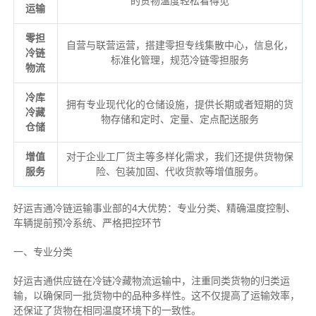
的货物温度轻松看得见
运输
零担
自营与联营运营，搭建零担专线集散中心，信息化，
冷链
标准化管理，规范冷链零担服务
物流
冷库
拥有专业现代化的仓储设施，提供长期或者短期的货
冷藏
物存储和定时、定量、定点配送服务
仓储
增值
对于企业工厂货主等多样化需求，我们还提供货物保
服务
险、包装加固、代收货款等增值服务。
好运吉通冷链运输事业部的4大优势：
专业分类、
精确
温度控制、
车辆提前预冷系统、
严格把控环节
一、专业分类
好运吉通供应链在冷链冷藏物流运输中，注重同类货物的归类运
输，以确保同一批货物中的品种多样性。这不仅提高了运输效率，
还保证了货物在相同温度环境下的一致性。