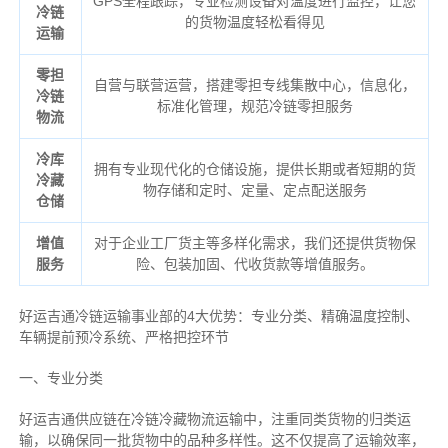
GPS全程跟踪，专业检测设备对温度进行监控，让您
冷链
的货物温度轻松看得见
运输
零担
自营与联营运营，搭建零担专线集散中心，信息化，
冷链
标准化管理，规范冷链零担服务
物流
冷库
拥有专业现代化的仓储设施，提供长期或者短期的货
冷藏
物存储和定时、定量、定点配送服务
仓储
增值
对于企业工厂货主等多样化需求，我们还提供货物保
服务
险、包装加固、代收货款等增值服务。
好运吉通冷链运输事业部的4大优势：
专业分类、
精确
温度控制、
车辆提前预冷系统、
严格把控环节
一、专业分类
好运吉通供应链在冷链冷藏物流运输中，注重同类货物的归类运
输，以确保同一批货物中的品种多样性。这不仅提高了运输效率，