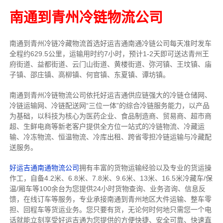
南通到青州冷链物流公司
南通到青州冷链冷藏物流首选好运吉通南通冷链公司每天准时发车
全程约629.5公里，运输用时约7小时，预计1-2天即可送达青州王
府街道、益都街道、云门山街道、黄楼街道、弥河镇、王坟镇、庙
子镇、邵庄镇、高柳镇、何官镇、东夏镇、谭坊镇。
南通到青州冷链物流公司依托好运吉通供应链强大的冷链仓储网、
冷链运输网、冷链配送网“三位一体”的综合冷链服务能力，以产品
为基础，以科技为核心为医药企业、食品制造商、贸易商、超市商
超、生鲜电商等新老客户提供全方位一站式的冷链物流、冷藏运
输、冷冻物流、恒温物流、冷库出租、跨省零担冷链运输与冷藏配
送服务。
好运吉通南通物流公司
拥有丰富的货物运输经验以及专业的货运操
作工，自备4.2米、6.8米、7.8米、9.6米、13米、16.5米冷藏车/保
温/厢车等100余台
为您提供24小时货物查询、业务咨询、信息反
馈，在线订车等服务，
专业承接南通到青州地区大件运输、整车零
担、回程车等货运业务。
您只要有货，无论何时
何地只需您一个电
话就能立刻享受好运吉通为您提供的方便快捷、安全可靠、快速直