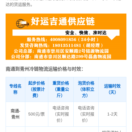
达的货运服务。
南通到青州冷链物流运输价格与时效：
起步价格
重货价格
泡货价格
专线名
运输时效
（按票计
（重量公
（体积立
称
（天）
费）
斤）
方）
电话咨询
电话咨询
南通-
500元/票
（实时报
（实时报
1-2天
青州
价）
价）