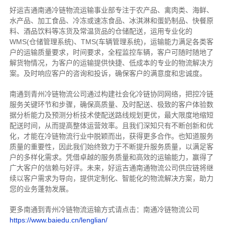
好运吉通南通冷链物流运输事业部专注于农产品、禽肉类、海鲜、
水产品、加工食品、冷冻或速冻食品、冰淇淋和蛋奶制品、快餐原
料、酒品饮料等冻货及常温货品的仓储配送，运用专业化的
WMS(仓储管理系统)、TMS(车辆管理系统)，运输能力满足各类客
户的运输质量要求，时间要求，全程监控车辆，客户可随时随地了
解货物情况，为客户的运输提供快捷、低成本的专业的物流解决方
案。及时响应客户的咨询和投诉，确保客户的满意度和忠诚度。
南通到青州冷链物流公司通过构建社会化冷链协同网络，把控
冷链
服务关键环节和步骤，确保高质量、及时配送、极致的客户体验数
据分析能力及预测分析技术使配送路线规划更优，最大限度地缩短
配送时间，从而提高整体运营效率。且
我们
深
知
只有不断创新和优
化，才能在冷链物流行业中脱颖而出，获得更多合作。也知道
服务
质量的重要性，因此我们始终致力于不断提升服务质量，以满足客
户的多样化需求。
凭借卓越的服务质量和高效的运输能力，赢得了
广大客户的信赖与好评。
未来，好运吉通南通物流公司供应链将继
续以客户需求为导向，提供定制化、智能化的物流解决方案，助力
您的业务蓬勃发展。
更多南通到青州冷链物流运输方式请点击：南通冷链物流公司
https://www.baiedu.cn/lenglian/