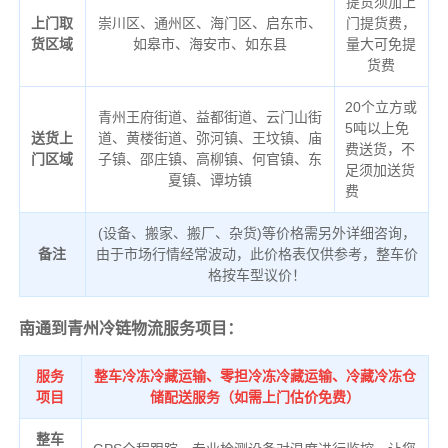
提货须加上
上门取
崇川区、通州区、海门区、启东市、
门提货费，
货区域
如皋市、海安市、如东县
量大可免提
货费
20个立方或
青州王府街道、益都街道、云门山街
5吨以上免
送货上
道、黄楼街道、弥河镇、王坟镇、庙
费送货，不
门区域
子镇、邵庄镇、高柳镇、何官镇、东
足须加送货
夏镇、谭坊镇
费
(设备、搬家、搬厂、杂货)等价格需另外详细咨询，
备注
由于市场行情经常波动，此价格表仅供参考，整车价
格按车型议价！
南通到青州冷链物流服务项目：
服务
整车冷冻冷藏运输、零担冷冻冷藏运输、冷藏冷冻仓
项目
储配送服务（如需上门估价免费）
整车