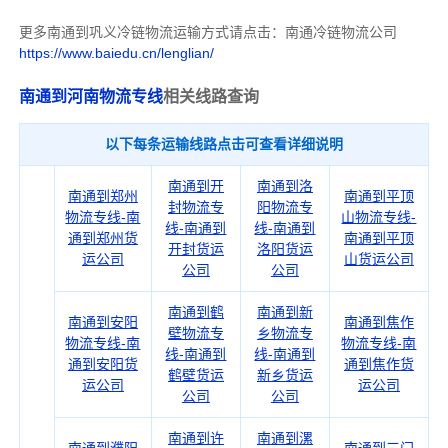
更多南通到巩义冷链物流运输方式请点击：南通冷链物流公司
https://www.baiedu.cn/lenglian/
南通到河南物流专线
相关线路查询
以下每条运输线路点击可查看详细说明
南通到开
南通到洛
南通到郑州
南通到平顶
封物流专
阳物流专
物流专线-南
山物流专线-
线-南通到
线-南通到
通到郑州货
南通到平顶
开封货运
洛阳货运
运公司
山货运公司
公司
公司
南通到鹤
南通到新
南通到安阳
南通到焦作
壁物流专
乡物流专
物流专线-南
物流专线-南
线-南通到
线-南通到
通到安阳货
通到焦作货
鹤壁货运
新乡货运
运公司
运公司
公司
公司
南通到许
南通到漯