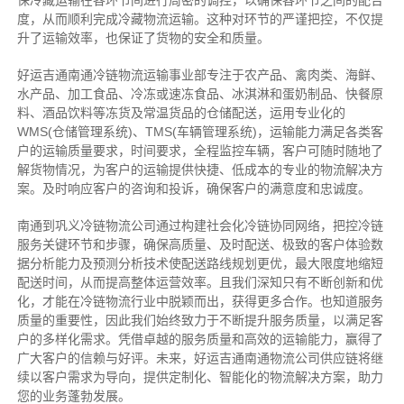
保冷藏运输在各环节间进行周密的调控，以确保各环节之间的配合
度，从而顺利完成冷藏物流运输。这种对环节的严谨把控，不仅提
升了运输效率，也保证了货物的安全和质量。
好运吉通南通冷链物流运输事业部专注于农产品、禽肉类、海鲜、
水产品、加工食品、冷冻或速冻食品、冰淇淋和蛋奶制品、快餐原
料、酒品饮料等冻货及常温货品的仓储配送，运用专业化的
WMS(仓储管理系统)、TMS(车辆管理系统)，运输能力满足各类客
户的运输质量要求，时间要求，全程监控车辆，客户可随时随地了
解货物情况，为客户的运输提供快捷、低成本的专业的物流解决方
案。及时响应客户的咨询和投诉，确保客户的满意度和忠诚度。
南通到巩义冷链物流公司通过构建社会化冷链协同网络，把控
冷链
服务关键环节和步骤，确保高质量、及时配送、极致的客户体验数
据分析能力及预测分析技术使配送路线规划更优，最大限度地缩短
配送时间，从而提高整体运营效率。且
我们
深
知
只有不断创新和优
化，才能在冷链物流行业中脱颖而出，获得更多合作。也知道
服务
质量的重要性，因此我们始终致力于不断提升服务质量，以满足客
户的多样化需求。
凭借卓越的服务质量和高效的运输能力，赢得了
广大客户的信赖与好评。
未来，好运吉通南通物流公司供应链将继
续以客户需求为导向，提供定制化、智能化的物流解决方案，助力
您的业务蓬勃发展。