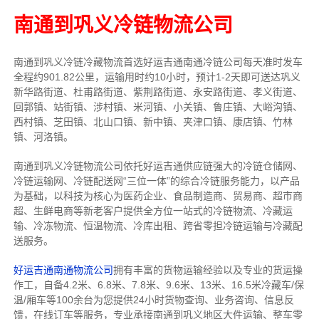
南通到巩义冷链物流公司
南通到巩义冷链冷藏物流首选好运吉通南通冷链公司每天准时发车
全程约901.82公里，运输用时约10小时，预计1-2天即可送达巩义
新华路街道、杜甫路街道、紫荆路街道、永安路街道、孝义街道、
回郭镇、站街镇、涉村镇、米河镇、小关镇、鲁庄镇、大峪沟镇、
西村镇、芝田镇、北山口镇、新中镇、夹津口镇、康店镇、竹林
镇、河洛镇。
南通到巩义冷链物流公司依托好运吉通供应链强大的冷链仓储网、
冷链运输网、冷链配送网“三位一体”的综合冷链服务能力，以产品
为基础，以科技为核心为医药企业、食品制造商、贸易商、超市商
超、生鲜电商等新老客户提供全方位一站式的冷链物流、冷藏运
输、冷冻物流、恒温物流、冷库出租、跨省零担冷链运输与冷藏配
送服务。
好运吉通南通物流公司
拥有丰富的货物运输经验以及专业的货运操
作工，自备4.2米、6.8米、7.8米、9.6米、13米、16.5米冷藏车/保
温/厢车等100余台
为您提供24小时货物查询、业务咨询、信息反
馈，在线订车等服务，
专业承接南通到巩义地区大件运输、整车零