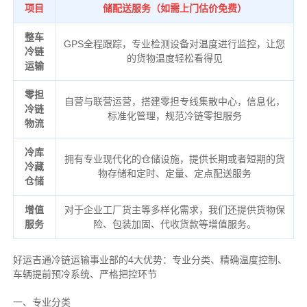
项目
储配送服务（如需上门估价免费）
整车
GPS全程跟踪，专业检测设备对温度进行监控，让您
冷链
的货物温度轻松看得见
运输
零担
自营与联营运营，搭建零担专线集散中心，信息化，
冷链
标准化管理，规范冷链零担服务
物流
冷库
拥有专业现代化的仓储设施，提供长期或者短期的货
冷藏
物存储和定时、定量、定点配送服务
仓储
增值
对于企业工厂货主等多样化需求，我们还提供货物保
服务
险、包装加固、代收货款等增值服务。
好运吉通冷链运输事业部的4大优势：
专业分类、
精确
温度控制、
车辆提前预冷系统、
严格把控环节
一、专业分类