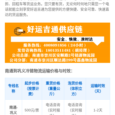
担、回程车等货运业务。
您只要有货，无论何时
何地只需您一个电
话就能立刻享受好运吉通为您提供的方便快捷、安全可靠、快速直
达的货运服务。
南通到巩义冷链物流运输价格与时效：
起步价格
重货价格
泡货价格
专线名
运输时效
（按票计
（重量公
（体积立
称
（天）
费）
斤）
方）
电话咨询
电话咨询
南通-
500元/票
（实时报
（实时报
1-2天
巩义