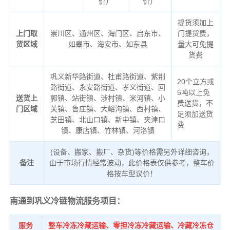
价）
价）
提货须加上
上门取
崇川区、通州区、海门区、启东市、
门提货费，
货区域
如皋市、海安市、如东县
量大可免提
货费
巩义新华路街道、杜甫路街道、紫荆
20个立方或
路街道、永安路街道、孝义街道、回
5吨以上免
送货上
郭镇、站街镇、涉村镇、米河镇、小
费送货，不
门区域
关镇、鲁庄镇、大峪沟镇、西村镇、
足须加送货
芝田镇、北山口镇、新中镇、夹津口
费
镇、康店镇、竹林镇、河洛镇
(设备、搬家、搬厂、杂货)等价格需另外详细咨询，
备注
由于市场行情经常波动，此价格表仅供参考，整车价
格按车型议价！
南通到巩义冷链物流服务项目：
服务
整车冷冻冷藏运输、零担冷冻冷藏运输、冷藏冷冻仓