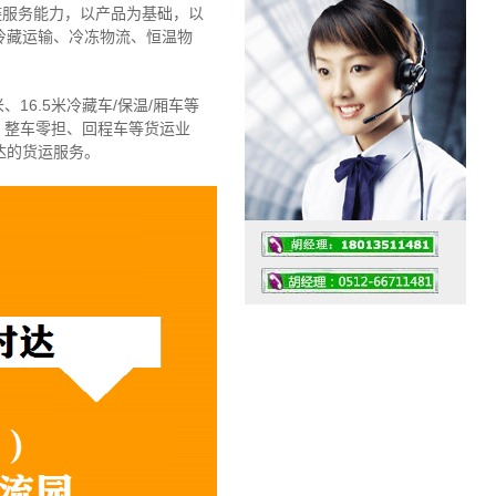
链服务能力，以产品为基础，以
冷藏运输、冷冻物流、恒温物
、16.5米冷藏车/保温/厢车等
、整车零担、回程车等货运业
达的货运服务。
工作时间：07:30 – – 23:30
值班座机：4008091856