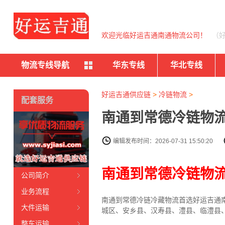
欢迎光临好运吉通南通物流公司！
（
物流专线导航
华东专线
华北专线
好运吉通供应链
>
冷链物流
>
配套服务
南通到常德冷链物流
编辑发布时间：2026-07-31 15:50:20
南通到常德冷链物
公司简介
业务流程
南通到常德冷链冷藏物流首选好运吉通南通
大件运输
城区、安乡县、汉寿县、澧县、临澧县
整车运输