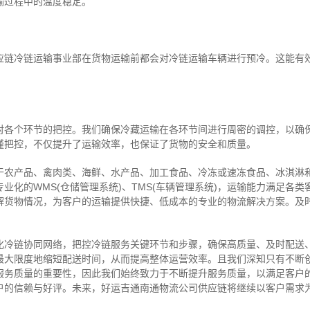
输过程中的温度稳定。
应链冷链运输事业部在货物运输前都会对冷链运输车辆进行预冷。这能有
对各个环节的把控。我们确保冷藏运输在各环节间进行周密的调控，以确
谨把控，不仅提升了运输效率，也保证了货物的安全和质量。
于农产品、禽肉类、海鲜、水产品、加工食品、冷冻或速冻食品、冰淇淋
业化的WMS(仓储管理系统)、TMS(车辆管理系统)，运输能力满足各
解货物情况，为客户的运输提供快捷、低成本的专业的物流解决方案。及
化冷链协同网络，把控
冷链
服务关键环节和步骤，确保高质量、及时配送
最大限度地缩短配送时间，从而提高整体运营效率。且
我们
深
知
只有不断
服务质量的重要性，因此我们始终致力于不断提升服务质量，以满足客户
户的信赖与好评。
未来，好运吉通南通物流公司供应链将继续以客户需求
。