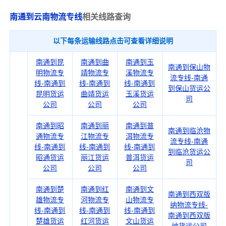
南通到云南物流专线
相关线路查询
以下每条运输线路点击可查看详细说明
南通到昆
南通到曲
南通到玉
南通到保山物
明物流专
靖物流专
溪物流专
流专线-南通
线-南通到
线-南通到
线-南通到
到保山货运公
昆明货运
曲靖货运
玉溪货运
司
公司
公司
公司
南通到昭
南通到丽
南通到普
南通到临沧物
通物流专
江物流专
洱物流专
流专线-南通
线-南通到
线-南通到
线-南通到
到临沧货运公
昭通货运
丽江货运
普洱货运
司
公司
公司
公司
南通到楚
南通到红
南通到文
南通到西双版
雄物流专
河物流专
山物流专
纳物流专线-
线-南通到
线-南通到
线-南通到
南通到西双版
楚雄货运
红河货运
文山货运