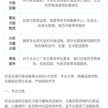
GPS全程跟踪，专业检测设备对温度进行监控，让您
冷链
的货物温度轻松看得见
运输
零担
自营与联营运营，搭建零担专线集散中心，信息化，
冷链
标准化管理，规范冷链零担服务
物流
冷库
拥有专业现代化的仓储设施，提供长期或者短期的货
冷藏
物存储和定时、定量、定点配送服务
仓储
增值
对于企业工厂货主等多样化需求，我们还提供货物保
服务
险、包装加固、代收货款等增值服务。
好运吉通冷链运输事业部的4大优势：
专业分类、
精确
温度控制、
车辆提前预冷系统、
严格把控环节
一、专业分类
好运吉通供应链在冷链冷藏物流运输中，注重同类货物的归类运
输，以确保同一批货物中的品种多样性。这不仅提高了运输效率，