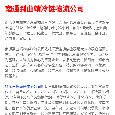
南通到曲靖冷链物流公司
南通到曲靖冷链冷藏物流首选好运吉通南通冷链公司每天准时发车
全程约2164.19公里，运输用时约23小时，预计4-5天即可送达曲
靖麒麟区、马龙县、陆良县、师宗县、罗平县、富源县、会泽县、
沾益县、宣威市。
南通到曲靖冷链物流公司依托好运吉通供应链强大的冷链仓储网、
冷链运输网、冷链配送网“三位一体”的综合冷链服务能力，以产品
为基础，以科技为核心为医药企业、食品制造商、贸易商、超市商
超、生鲜电商等新老客户提供全方位一站式的冷链物流、冷藏运
输、冷冻物流、恒温物流、冷库出租、跨省零担冷链运输与冷藏配
送服务。
好运吉通南通物流公司
拥有丰富的货物运输经验以及专业的货运操
作工，自备4.2米、6.8米、7.8米、9.6米、13米、16.5米冷藏车/保
温/厢车等100余台
为您提供24小时货物查询、业务咨询、信息反
馈，在线订车等服务，
专业承接南通到曲靖地区大件运输、整车零
担、回程车等货运业务。
您只要有货，无论何时
何地只需您一个电
话就能立刻享受好运吉通为您提供的方便快捷、安全可靠、快速直