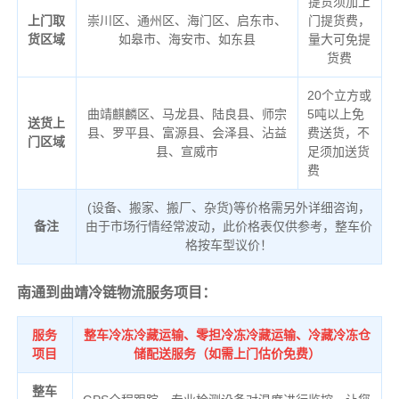
提货须加上
上门取
崇川区、通州区、海门区、启东市、
门提货费，
货区域
如皋市、海安市、如东县
量大可免提
货费
20个立方或
曲靖麒麟区、马龙县、陆良县、师宗
5吨以上免
送货上
县、罗平县、富源县、会泽县、沾益
费送货，不
门区域
县、宣威市
足须加送货
费
(设备、搬家、搬厂、杂货)等价格需另外详细咨询，
备注
由于市场行情经常波动，此价格表仅供参考，整车价
格按车型议价！
南通到曲靖冷链物流服务项目：
服务
整车冷冻冷藏运输、零担冷冻冷藏运输、冷藏冷冻仓
项目
储配送服务（如需上门估价免费）
整车