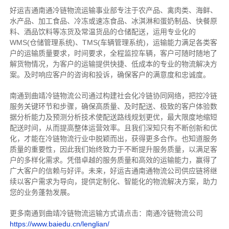
好运吉通南通冷链物流运输事业部专注于农产品、禽肉类、海鲜、
水产品、加工食品、冷冻或速冻食品、冰淇淋和蛋奶制品、快餐原
料、酒品饮料等冻货及常温货品的仓储配送，运用专业化的
WMS(仓储管理系统)、TMS(车辆管理系统)，运输能力满足各类客
户的运输质量要求，时间要求，全程监控车辆，客户可随时随地了
解货物情况，为客户的运输提供快捷、低成本的专业的物流解决方
案。及时响应客户的咨询和投诉，确保客户的满意度和忠诚度。
南通到曲靖冷链物流公司通过构建社会化冷链协同网络，把控
冷链
服务关键环节和步骤，确保高质量、及时配送、极致的客户体验数
据分析能力及预测分析技术使配送路线规划更优，最大限度地缩短
配送时间，从而提高整体运营效率。且
我们
深
知
只有不断创新和优
化，才能在冷链物流行业中脱颖而出，获得更多合作。也知道
服务
质量的重要性，因此我们始终致力于不断提升服务质量，以满足客
户的多样化需求。
凭借卓越的服务质量和高效的运输能力，赢得了
广大客户的信赖与好评。
未来，好运吉通南通物流公司供应链将继
续以客户需求为导向，提供定制化、智能化的物流解决方案，助力
您的业务蓬勃发展。
更多南通到曲靖冷链物流运输方式请点击：南通冷链物流公司
https://www.baiedu.cn/lenglian/