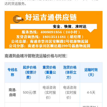
达的货运服务。
南通到曲靖冷链物流运输价格与时效：
起步价格
重货价格
泡货价格
专线名
运输时效
（按票计
（重量公
（体积立
称
（天）
费）
斤）
方）
电话咨询
电话咨询
南通-
500元/票
（实时报
（实时报
4-5天
曲靖
价）
价）