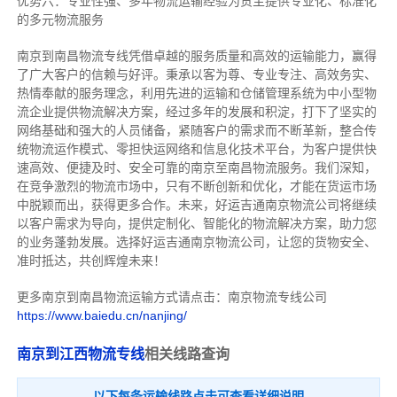
优势六：专业性强、多年物流运输经验为货主提供专业化、标准化
的多元物流服务
南京到南昌物流专线
凭借卓越的服务质量和高效的运输能力，赢得
了广大客户的信赖与好评。
秉承以客为尊、专业专注、高效务实、
热情奉献的服务理念，利用先进的运输和仓储管理系统为中小型物
流企业提供物流解决方案，经过多年的发展和积淀，打下了坚实的
网络基础和强大的人员储备，紧随客户的需求而不断革新，整合传
统物流运作模式、零担快运网络和信息化技术平台，为客户提供快
速高效、便捷及时、安全可靠的南京至南昌物流服务。
我们深知，
在竞争激烈的物流市场中，只有不断创新和优化，才能在货运市场
中脱颖而出，获得更多合作。
未来，好运吉通南京物流公司将继续
以客户需求为导向，提供定制化、智能化的物流解决方案，助力您
的业务蓬勃发展。选择好运吉通南京物流公司，让您的货物安全、
准时抵达，共创辉煌未来！
更多南京到南昌物流运输方式请点击：南京物流专线公司
https://www.baiedu.cn/nanjing/
南京到江西物流专线
相关线路查询
以下每条运输线路点击可查看详细说明