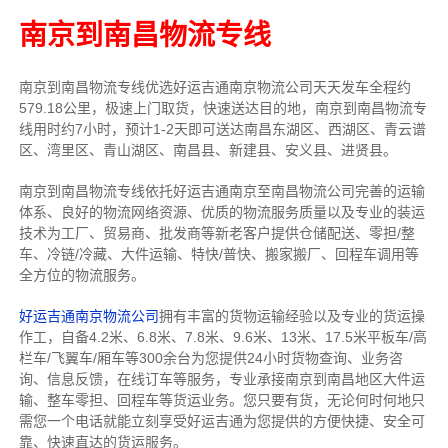
南京到南昌物流专线
南京到南昌物流专线
优选好运吉通
南京
物流公司
天天发车全程约
579.18公里，
极速上门取货，快速送达目的地，南京到南昌物流
专
线用时约7小时，预计1-2天即可送达南昌东湖区、西湖区、青云谱
区、湾里区、青山湖区、南昌县、新建县、安义县、进贤县。
南京到南昌物流专线依托好运吉通南京至南昌物流公司完善的运输
体系、良好的物流网络资源、优质的物流服务质量以及专业的装运
技术为工厂、贸易商、批发商等新老客户提供仓储配送、零担/
整
车
、冷链/冷藏、大件运输、特快/普快、搬家搬厂、回程车调用等
全方位的物流服务。
好运吉通南京物流公司
拥有丰富的货物运输经验以及专业的货运操
作工，自备4.2米、6.8米、7.8米、9.6米、13米、17.5米平板车/高
栏车/飞翼车/厢车等300余台
为您提供24小时货物查询、业务咨
询、信息反馈，在线订车等服务，
专业承接南京到南昌地区大件运
输、整车零担、回程车等货运业务。
您只要有货，无论何时
何地只
需您一个电话就能立刻享受好运吉通为您提供的方便快捷、安全可
靠、快速直达的货运服务。