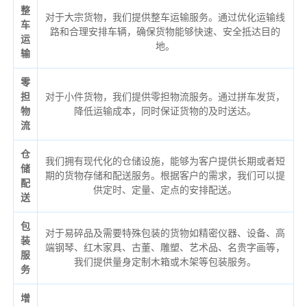
整
对于大宗货物，我们提供整车运输服务。通过优化运输线
车
路和合理安排车辆，确保货物能够快速、安全抵达目的
运
地。
输
零
担
对于小件货物，我们提供零担物流服务。通过拼车发货，
物
降低运输成本，同时保证货物的及时送达。
流
仓
我们拥有现代化的仓储设施，能够为客户提供长期或者短
储
期的货物存储和配送服务。根据客户的需求，我们可以提
配
供定时、定量、定点的安排配送。
送
包
对于易碎品及需要特殊包装的货物如精密仪器、设备、高
装
端钢琴、红木家具、古董、雕塑、艺术品、名贵字画等，
服
我们提供量身定制木箱或木架等包装服务。
务
增