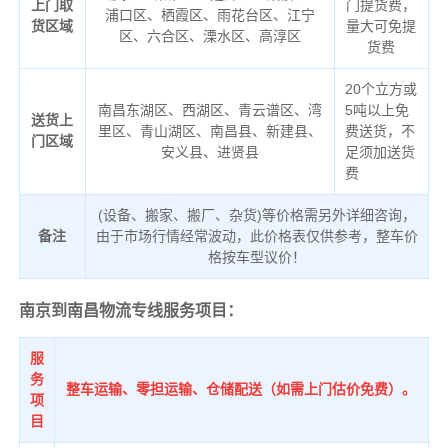
上门取
门提货费，
浦口区、栖霞区、雨花台区、江宁
货区域
量大可免提
区、六合区、溧水区、高淳区
货费
20个立方或
南昌东湖区、西湖区、青云谱区、湾
5吨以上免
送货上
里区、青山湖区、南昌县、新建县、
费送货，不
门区域
安义县、进贤县
足须加送货
费
(设备、搬家、搬厂、杂货)等价格需另外详细咨询，
备注
由于市场行情经常波动，此价格表仅供参考，整车价
格按车型议价！
南京到南昌物流专线服务项目：
服
务
整车运输、零担运输、仓储配送（如需上门估价免费）。
项
目