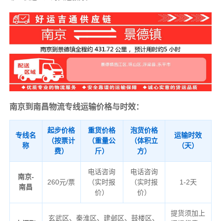
南京到南昌物流专线运输价格与时效：
起步价格
重货价格
泡货价格
专线名
运输时效
（按票计
（重量公
（体积立
称
（天）
费）
斤）
方）
电话咨询
电话咨询
南京-
260元/票
（实时报
（实时报
1-2天
南昌
价）
价）
提货须加上
玄武区、秦淮区、建邺区、鼓楼区、