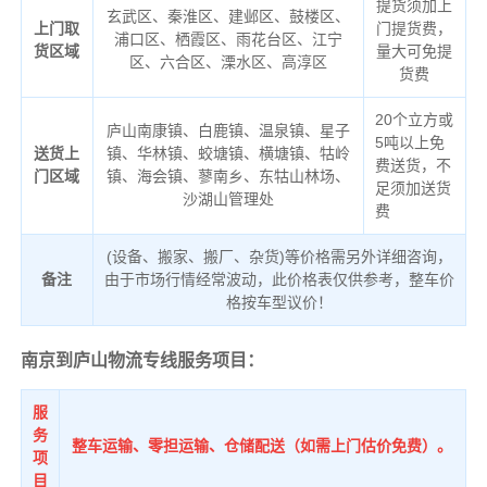
提货须加上
玄武区、秦淮区、建邺区、鼓楼区、
上门取
门提货费，
浦口区、栖霞区、雨花台区、江宁
货区域
量大可免提
区、六合区、溧水区、高淳区
货费
20个立方或
庐山南康镇、白鹿镇、温泉镇、星子
5吨以上免
送货上
镇、华林镇、蛟塘镇、横塘镇、牯岭
费送货，不
门区域
镇、海会镇、蓼南乡、东牯山林场、
足须加送货
沙湖山管理处
费
(设备、搬家、搬厂、杂货)等价格需另外详细咨询，
备注
由于市场行情经常波动，此价格表仅供参考，整车价
格按车型议价！
南京到庐山物流专线服务项目：
服
务
整车运输、零担运输、仓储配送（如需上门估价免费）。
项
目