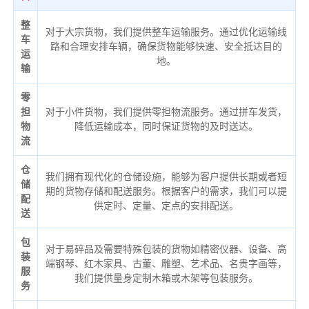
整
对于大宗货物，我们提供整车运输服务。通过优化运输线
车
路和合理安排车辆，确保货物能够快速、安全抵达目的
运
地。
输
零
担
对于小件货物，我们提供零担物流服务。通过拼车发货，
物
降低运输成本，同时保证货物的及时送达。
流
仓
我们拥有现代化的仓储设施，能够为客户提供长期或者短
储
期的货物存储和配送服务。根据客户的需求，我们可以提
配
供定时、定量、定点的安排配送。
送
包
对于易碎品及需要特殊包装的货物如精密仪器、设备、高
装
端钢琴、红木家具、古董、雕塑、艺术品、名贵字画等，
服
我们提供量身定制木箱或木架等包装服务。
务