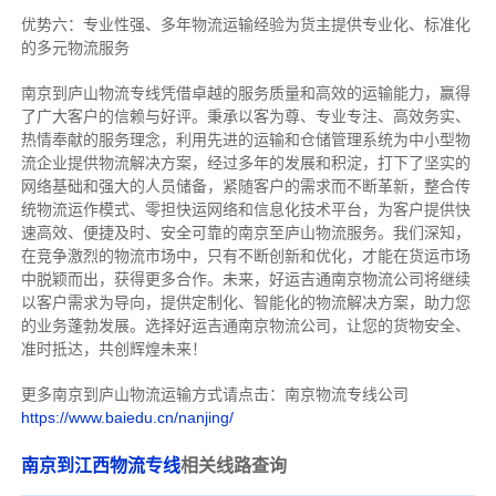
优势六：专业性强、多年物流运输经验为货主提供专业化、标准化
的多元物流服务
南京到庐山物流专线
凭借卓越的服务质量和高效的运输能力，赢得
了广大客户的信赖与好评。
秉承以客为尊、专业专注、高效务实、
热情奉献的服务理念，利用先进的运输和仓储管理系统为中小型物
流企业提供物流解决方案，经过多年的发展和积淀，打下了坚实的
网络基础和强大的人员储备，紧随客户的需求而不断革新，整合传
统物流运作模式、零担快运网络和信息化技术平台，为客户提供快
速高效、便捷及时、安全可靠的南京至庐山物流服务。
我们深知，
在竞争激烈的物流市场中，只有不断创新和优化，才能在货运市场
中脱颖而出，获得更多合作。
未来，好运吉通南京物流公司将继续
以客户需求为导向，提供定制化、智能化的物流解决方案，助力您
的业务蓬勃发展。选择好运吉通南京物流公司，让您的货物安全、
准时抵达，共创辉煌未来！
更多南京到庐山物流运输方式请点击：南京物流专线公司
https://www.baiedu.cn/nanjing/
南京到江西物流专线
相关线路查询