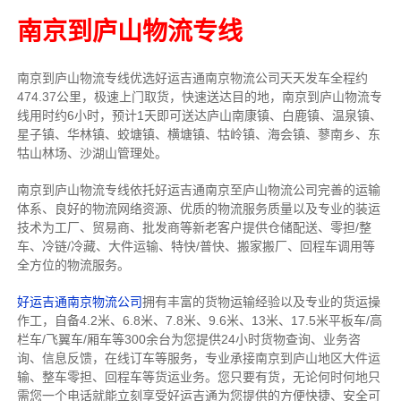
南京到庐山物流专线
南京到庐山物流专线
优选好运吉通
南京
物流公司
天天发车全程约
474.37公里，
极速上门取货，快速送达目的地，南京到庐山物流
专
线用时约6小时，预计1天即可送达庐山南康镇、白鹿镇、温泉镇、
星子镇、华林镇、蛟塘镇、横塘镇、牯岭镇、海会镇、蓼南乡、东
牯山林场、沙湖山管理处。
南京到庐山物流专线依托好运吉通南京至庐山物流公司完善的运输
体系、良好的物流网络资源、优质的物流服务质量以及专业的装运
技术为工厂、贸易商、批发商等新老客户提供仓储配送、零担/
整
车
、冷链/冷藏、大件运输、特快/普快、搬家搬厂、回程车调用等
全方位的物流服务。
好运吉通南京物流公司
拥有丰富的货物运输经验以及专业的货运操
作工，自备4.2米、6.8米、7.8米、9.6米、13米、17.5米平板车/高
栏车/飞翼车/厢车等300余台
为您提供24小时货物查询、业务咨
询、信息反馈，在线订车等服务，
专业承接南京到庐山地区大件运
输、整车零担、回程车等货运业务。
您只要有货，无论何时
何地只
需您一个电话就能立刻享受好运吉通为您提供的方便快捷、安全可