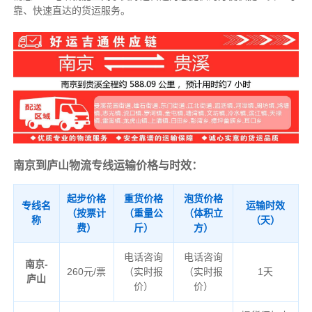
靠、快速直达的货运服务。
南京到庐山物流专线运输价格与时效：
起步价格
重货价格
泡货价格
专线名
运输时效
（按票计
（重量公
（体积立
称
（天）
费）
斤）
方）
电话咨询
电话咨询
南京-
260元/票
（实时报
（实时报
1天
庐山
价）
价）