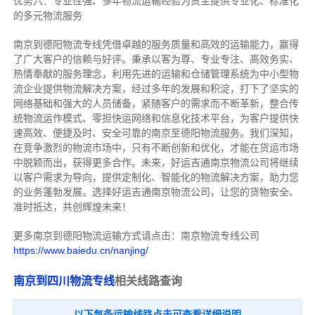
优势六：专业性强、多年物流运输经验为货主提供专业化、标准化
的多元物流服务
南京到德阳物流专线
凭借卓越的服务质量和高效的运输能力，赢得
了广大客户的信赖与好评。
秉承以客为尊、专业专注、高效务实、
热情奉献的服务理念，利用先进的运输和仓储管理系统为中小型物
流企业提供物流解决方案，经过多年的发展和积淀，打下了坚实的
网络基础和强大的人员储备，紧随客户的需求而不断革新，整合传
统物流运作模式、零担快运网络和信息化技术平台，为客户提供快
速高效、便捷及时、安全可靠的南京至德阳物流服务。
我们深知，
在竞争激烈的物流市场中，只有不断创新和优化，才能在货运市场
中脱颖而出，获得更多合作。
未来，好运吉通南京物流公司将继续
以客户需求为导向，提供定制化、智能化的物流解决方案，助力您
的业务蓬勃发展。选择好运吉通南京物流公司，让您的货物安全、
准时抵达，共创辉煌未来！
更多南京到德阳物流运输方式请点击：南京物流专线公司
https://www.baiedu.cn/nanjing/
南京到四川物流专线
相关线路查询
以下每条运输线路点击可查看详细说明