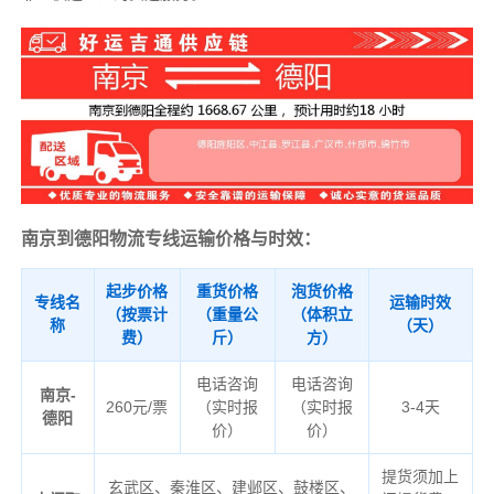
南京到德阳物流专线运输价格与时效：
起步价格
重货价格
泡货价格
专线名
运输时效
（按票计
（重量公
（体积立
称
（天）
费）
斤）
方）
电话咨询
电话咨询
南京-
260元/票
（实时报
（实时报
3-4天
德阳
价）
价）
提货须加上
玄武区、秦淮区、建邺区、鼓楼区、