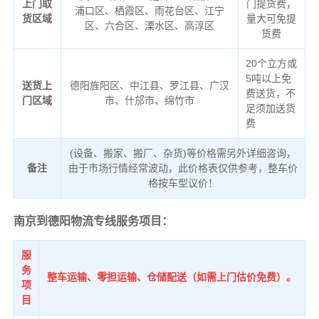
上门取
门提货费，
浦口区、栖霞区、雨花台区、江宁
货区域
量大可免提
区、六合区、溧水区、高淳区
货费
20个立方或
5吨以上免
送货上
德阳旌阳区、中江县、罗江县、广汉
费送货，不
门区域
市、什邡市、绵竹市
足须加送货
费
(设备、搬家、搬厂、杂货)等价格需另外详细咨询，
备注
由于市场行情经常波动，此价格表仅供参考，整车价
格按车型议价！
南京到德阳物流专线服务项目：
服
务
整车运输、零担运输、仓储配送（如需上门估价免费）。
项
目