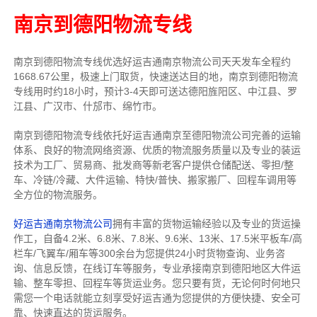
南京到德阳物流专线
南京到德阳物流专线
优选好运吉通
南京
物流公司
天天发车全程约
1668.67公里，
极速上门取货，快速送达目的地，南京到德阳物流
专线用时约18小时，预计3-4天即可送达德阳旌阳区、中江县、罗
江县、广汉市、什邡市、绵竹市。
南京到德阳物流专线依托好运吉通南京至德阳物流公司完善的运输
体系、良好的物流网络资源、优质的物流服务质量以及专业的装运
技术为工厂、贸易商、批发商等新老客户提供仓储配送、零担/
整
车
、冷链/冷藏、大件运输、特快/普快、搬家搬厂、回程车调用等
全方位的物流服务。
好运吉通南京物流公司
拥有丰富的货物运输经验以及专业的货运操
作工，自备4.2米、6.8米、7.8米、9.6米、13米、17.5米平板车/高
栏车/飞翼车/厢车等300余台
为您提供24小时货物查询、业务咨
询、信息反馈，在线订车等服务，
专业承接南京到德阳地区大件运
输、整车零担、回程车等货运业务。
您只要有货，无论何时
何地只
需您一个电话就能立刻享受好运吉通为您提供的方便快捷、安全可
靠、快速直达的货运服务。