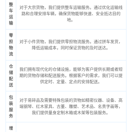
整
对于大宗货物，我们提供整车运输服务。通过优化运输线
车
路和合理安排车辆，确保货物能够快速、安全抵达目的
运
地。
输
零
担
对于小件货物，我们提供零担物流服务。通过拼车发货，
物
降低运输成本，同时保证货物的及时送达。
流
仓
我们拥有现代化的仓储设施，能够为客户提供长期或者短
储
期的货物存储和配送服务。根据客户的需求，我们可以提
配
供定时、定量、定点的安排配送。
送
包
对于易碎品及需要特殊包装的货物如精密仪器、设备、高
装
端钢琴、红木家具、古董、雕塑、艺术品、名贵字画等，
服
我们提供量身定制木箱或木架等包装服务。
务
增