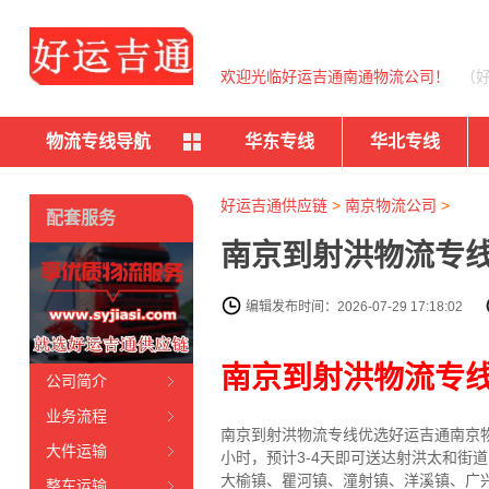
欢迎光临好运吉通南通物流公司！
（
物流专线导航
华东专线
华北专线
好运吉通供应链
>
南京物流公司
>
配套服务
南京到射洪物流专线
编辑发布时间：2026-07-29 17:18:02
南京到射洪物流专
公司简介
业务流程
南京到射洪物流专线
优选好运吉通
南京
大件运输
小时，预计3-4天即可送达射洪太和
大榆镇、瞿河镇、潼射镇、洋溪镇、广
整车运输