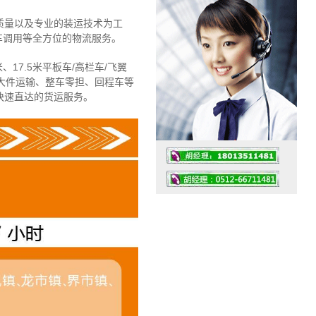
质量以及专业的装运技术为工
车调用等全方位的物流服务。
、17.5米平板车/高栏车/飞翼
大件运输、整车零担、回程车等
快速直达的货运服务。
工作时间：07:30 – – 23:30
值班座机：4008091856