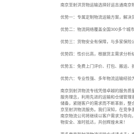
南京至射洪货物运输选择好运吉通南京
优势一：专属定制物流运输方案，解决
优势二：物流网络覆盖全国300多个城
优势三：货物安全有保障，与多家保险
优势四：性价比高，根据货主需求分析
优势五：免费上门评价、打包、搬运、
优势六：专业性强、多年物流运输经验
南京到射洪物流专线
凭借卓越的服务质
服务理念，利用先进的运输和仓储管理
储备，紧随客户的需求而不断革新，整
京至射洪物流服务。
我们深知，在竞争
南京物流公司将继续以客户需求为导向
物安全、准时抵达，共创辉煌未来！