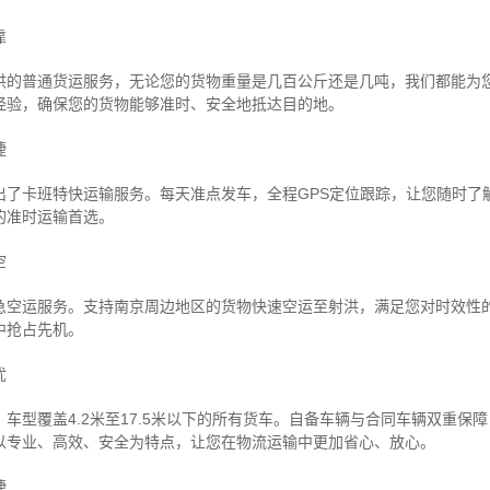
靠
洪的普通货运服务，无论您的货物重量是几百公斤还是几吨，我们都能为
经验，确保您的货物能够准时、安全地抵达目的地。
捷
出了卡班特快运输服务。每天准点发车，全程GPS定位跟踪，让您随时了
的准时运输首选。
空
急空运服务。支持南京周边地区的货物快速空运至射洪，满足您对时效性
中抢占先机。
忧
车型覆盖4.2米至17.5米以下的所有货车。自备车辆与合同车辆双重保
以专业、高效、安全为特点，让您在物流运输中更加省心、放心。
捷