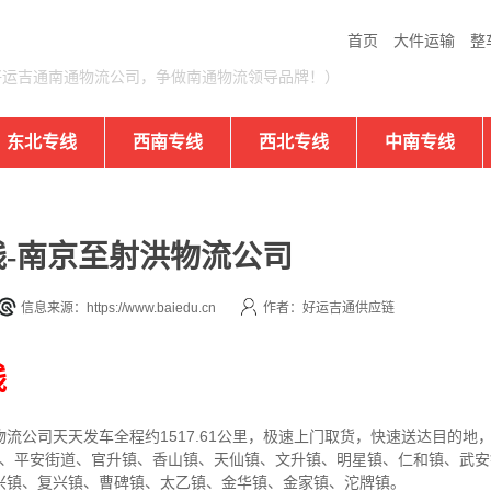
首页
大件运输
整
好运吉通南通物流公司，争做南通物流领导品牌！）
东北专线
西南专线
西北专线
中南专线
-南京至射洪物流公司
信息来源：https://www.baiedu.cn
作者：好运吉通供应链
线
物流公司
天天发车全程约1517.61公里，
极速上门取货，快速送达目的地
街道、平安街道、官升镇、香山镇、天仙镇、文升镇、明星镇、仁和镇、武
兴镇、复兴镇、曹碑镇、太乙镇、金华镇、金家镇、沱牌镇。