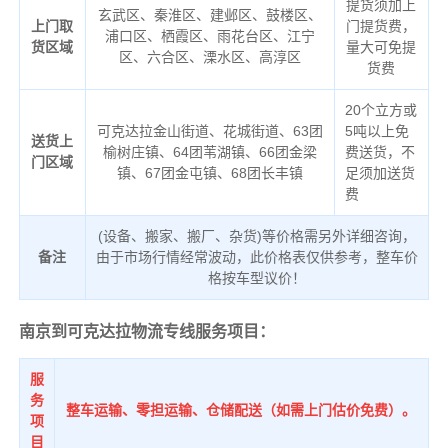
提货须加上
玄武区、秦淮区、建邺区、鼓楼区、
上门取
门提货费，
浦口区、栖霞区、雨花台区、江宁
货区域
量大可免提
区、六合区、溧水区、高淳区
货费
20个立方或
可克达拉金山街道、花城街道、63团
5吨以上免
送货上
榆树庄镇、64团苇湖镇、66团金梁
费送货，不
门区域
镇、67团金屯镇、68团长丰镇
足须加送货
费
(设备、搬家、搬厂、杂货)等价格需另外详细咨询，
备注
由于市场行情经常波动，此价格表仅供参考，整车价
格按车型议价！
南京到可克达拉物流专线服务项目：
服
务
整车运输、零担运输、仓储配送（如需上门估价免费）。
项
目