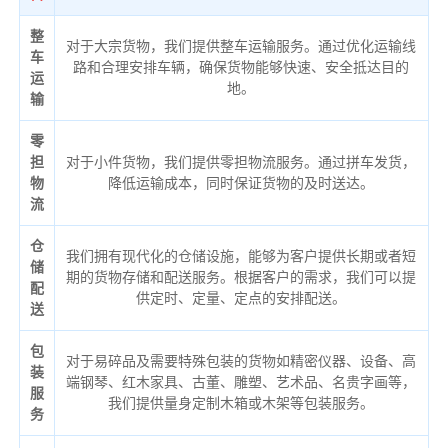
整
对于大宗货物，我们提供整车运输服务。通过优化运输线
车
路和合理安排车辆，确保货物能够快速、安全抵达目的
运
地。
输
零
担
对于小件货物，我们提供零担物流服务。通过拼车发货，
物
降低运输成本，同时保证货物的及时送达。
流
仓
我们拥有现代化的仓储设施，能够为客户提供长期或者短
储
期的货物存储和配送服务。根据客户的需求，我们可以提
配
供定时、定量、定点的安排配送。
送
包
对于易碎品及需要特殊包装的货物如精密仪器、设备、高
装
端钢琴、红木家具、古董、雕塑、艺术品、名贵字画等，
服
我们提供量身定制木箱或木架等包装服务。
务