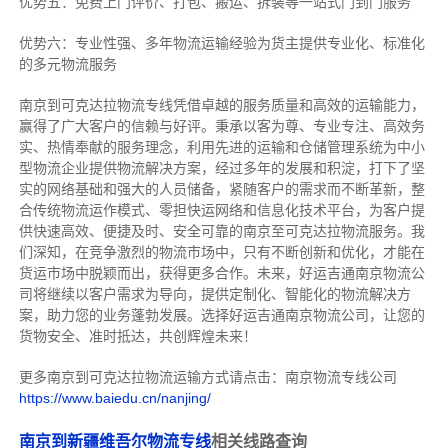
优势五：免费上门评价、打包、搬运、拆装等
一站式门到门服务
优势六：专业性强、多年物流运输经验为货主提供专业化、标准化
的多元物流服务
南京到可克达拉物流专线
凭借卓越的服务质量和高效的运输能力，
赢得了广大客户的信赖与好评。
秉承以客为尊、专业专注、高效务
实、热情奉献的服务理念，利用先进的运输和仓储管理系统为中小
型物流企业提供物流解决方案，经过多年的发展和积淀，打下了坚
实的网络基础和强大的人员储备，紧随客户的需求而不断革新，整
合传统物流运作模式、零担快运网络和信息化技术平台，为客户提
供快速高效、便捷及时、安全可靠的南京至可克达拉物流服务。
我
们深知，在竞争激烈的物流市场中，只有不断创新和优化，才能在
货运市场中脱颖而出，获得更多合作。
未来，好运吉通南京物流公
司将继续以客户需求为导向，提供定制化、智能化的物流解决方
案，助力您的业务蓬勃发展。选择好运吉通南京物流公司，让您的
货物安全、准时抵达，共创辉煌未来！
更多南京到可克达拉物流运输方式请点击：南京物流专线公司
https://www.baiedu.cn/nanjing/
南京到新疆维吾尔物流专线
相关线路查询