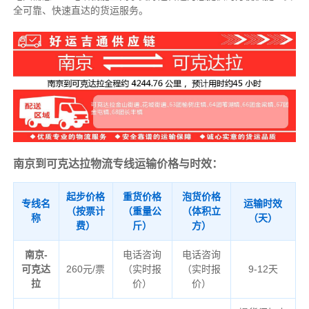
全可靠、快速直达的货运服务。
南京到可克达拉物流专线运输价格与时效：
起步价格
重货价格
泡货价格
专线名
运输时效
（按票计
（重量公
（体积立
称
（天）
费）
斤）
方）
南京-
电话咨询
电话咨询
可克达
260元/票
（实时报
（实时报
9-12天
拉
价）
价）