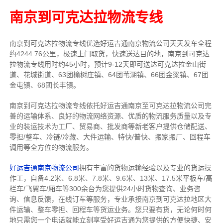
南京到可克达拉物流专线
南京到可克达拉物流专线
优选好运吉通
南京
物流公司
天天发车全程
约4244.76公里，
极速上门取货，快速送达目的地，南京到可克达
拉物流
专线用时约45小时，预计9-12天即可送达可克达拉金山街
道、花城街道、63团榆树庄镇、64团苇湖镇、66团金梁镇、67团
金屯镇、68团长丰镇。
南京到可克达拉物流专线依托好运吉通南京至可克达拉物流公司完
善的运输体系、良好的物流网络资源、优质的物流服务质量以及专
业的装运技术为工厂、贸易商、批发商等新老客户提供仓储配送、
零担/
整车
、冷链/冷藏、大件运输、特快/普快、搬家搬厂、回程车
调用等全方位的物流服务。
好运吉通南京物流公司
拥有丰富的货物运输经验以及专业的货运操
作工，自备4.2米、6.8米、7.8米、9.6米、13米、17.5米平板车/高
栏车/飞翼车/厢车等300余台
为您提供24小时货物查询、业务咨
询、信息反馈，在线订车等服务，
专业承接南京到可克达拉地区大
件运输、整车零担、回程车等货运业务。
您只要有货，无论何时
何
地只需您一个电话就能立刻享受好运吉通为您提供的方便快捷、安