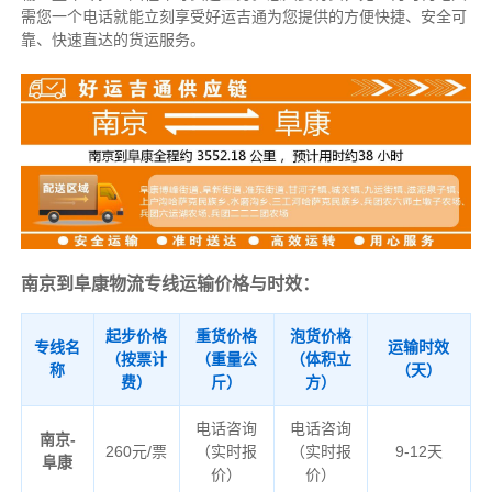
需您一个电话就能立刻享受好运吉通为您提供的方便快捷、安全可
靠、快速直达的货运服务。
南京到阜康物流专线运输价格与时效：
起步价格
重货价格
泡货价格
专线名
运输时效
（按票计
（重量公
（体积立
称
（天）
费）
斤）
方）
电话咨询
电话咨询
南京-
260元/票
（实时报
（实时报
9-12天
阜康
价）
价）