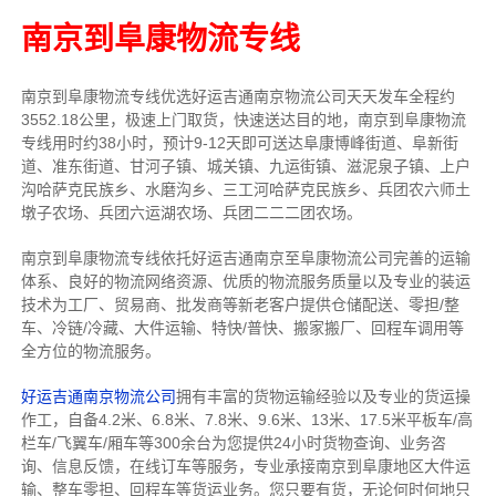
南京到阜康物流专线
南京到阜康物流专线
优选好运吉通
南京
物流公司
天天发车全程约
3552.18公里，
极速上门取货，快速送达目的地，南京到阜康物流
专线用时约38小时，预计9-12天即可送达阜康博峰街道、阜新街
道、准东街道、甘河子镇、城关镇、九运街镇、滋泥泉子镇、上户
沟哈萨克民族乡、水磨沟乡、三工河哈萨克民族乡、兵团农六师土
墩子农场、兵团六运湖农场、兵团二二二团农场。
南京到阜康物流专线依托好运吉通南京至阜康物流公司完善的运输
体系、良好的物流网络资源、优质的物流服务质量以及专业的装运
技术为工厂、贸易商、批发商等新老客户提供仓储配送、零担/
整
车
、冷链/冷藏、大件运输、特快/普快、搬家搬厂、回程车调用等
全方位的物流服务。
好运吉通南京物流公司
拥有丰富的货物运输经验以及专业的货运操
作工，自备4.2米、6.8米、7.8米、9.6米、13米、17.5米平板车/高
栏车/飞翼车/厢车等300余台
为您提供24小时货物查询、业务咨
询、信息反馈，在线订车等服务，
专业承接南京到阜康地区大件运
输、整车零担、回程车等货运业务。
您只要有货，无论何时
何地只