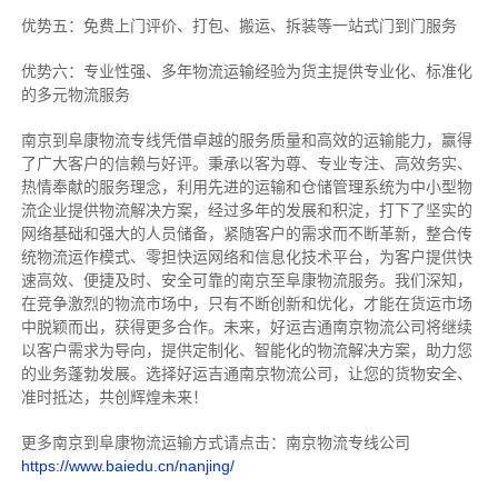
优势五：免费上门评价、打包、搬运、拆装等
一站式门到门服务
优势六：专业性强、多年物流运输经验为货主提供专业化、标准化
的多元物流服务
南京到阜康物流专线
凭借卓越的服务质量和高效的运输能力，赢得
了广大客户的信赖与好评。
秉承以客为尊、专业专注、高效务实、
热情奉献的服务理念，利用先进的运输和仓储管理系统为中小型物
流企业提供物流解决方案，经过多年的发展和积淀，打下了坚实的
网络基础和强大的人员储备，紧随客户的需求而不断革新，整合传
统物流运作模式、零担快运网络和信息化技术平台，为客户提供快
速高效、便捷及时、安全可靠的南京至阜康物流服务。
我们深知，
在竞争激烈的物流市场中，只有不断创新和优化，才能在货运市场
中脱颖而出，获得更多合作。
未来，好运吉通南京物流公司将继续
以客户需求为导向，提供定制化、智能化的物流解决方案，助力您
的业务蓬勃发展。选择好运吉通南京物流公司，让您的货物安全、
准时抵达，共创辉煌未来！
更多南京到阜康物流运输方式请点击：南京物流专线公司
https://www.baiedu.cn/nanjing/