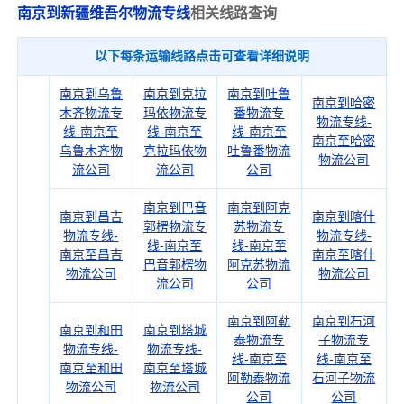
南京到新疆维吾尔物流专线
相关线路查询
以下每条运输线路点击可查看详细说明
南京到乌鲁
南京到克拉
南京到吐鲁
南京到哈密
木齐物流专
玛依物流专
番物流专
物流专线-
线-南京至
线-南京至
线-南京至
南京至哈密
乌鲁木齐物
克拉玛依物
吐鲁番物流
物流公司
流公司
流公司
公司
南京到巴音
南京到阿克
南京到昌吉
南京到喀什
郭楞物流专
苏物流专
物流专线-
物流专线-
线-南京至
线-南京至
南京至昌吉
南京至喀什
巴音郭楞物
阿克苏物流
物流公司
物流公司
流公司
公司
南京到阿勒
南京到石河
南京到和田
南京到塔城
泰物流专
子物流专
物流专线-
物流专线-
线-南京至
线-南京至
南京至和田
南京至塔城
阿勒泰物流
石河子物流
物流公司
物流公司
公司
公司