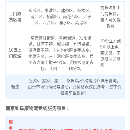
提货须加上
玄武区、秦淮区、建邺区、鼓楼区、
上门取
门提货费，
浦口区、栖霞区、雨花台区、江宁
货区域
量大可免提
区、六合区、溧水区、高淳区
货费
阜康博峰街道、阜新街道、准东街
20个立方或
道、甘河子镇、城关镇、九运街镇、
5吨以上免
送货上
滋泥泉子镇、上户沟哈萨克民族乡、
费送货，不
门区域
水磨沟乡、三工河哈萨克民族乡、兵
足须加送货
团农六师土墩子农场、兵团六运湖农
费
场、兵团二二二团农场
(设备、搬家、搬厂、杂货)等价格需另外详细咨询，
备注
由于市场行情经常波动，此价格表仅供参考，整车价
格按车型议价！
南京到阜康物流专线服务项目：
服
务