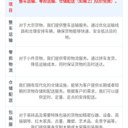
整车运输、零担运输、仓储配送（如需上门估价免费）。
项
目
整
对于大宗货物，我们提供整车运输服务。通过优化运输线
车
路和合理安排车辆，确保货物能够快速、安全抵达目的
运
地。
输
零
担
对于小件货物，我们提供零担物流服务。通过拼车发货，
物
降低运输成本，同时保证货物的及时送达。
流
仓
我们拥有现代化的仓储设施，能够为客户提供长期或者短
储
期的货物存储和配送服务。根据客户的需求，我们可以提
配
供定时、定量、定点的安排配送。
送
包
对于易碎品及需要特殊包装的货物如精密仪器、设备、高
装
端钢琴、红木家具、古董、雕塑、艺术品、名贵字画等，
服
我们提供量身定制木箱或木架等包装服务。