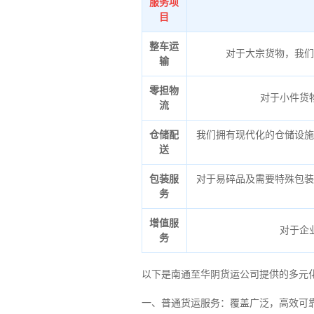
服务项
目
整车运
对于大宗货物，我们
输
零担物
对于小件货
流
仓储配
我们拥有现代化的仓储设施
送
包装服
对于易碎品及需要特殊包装
务
增值服
对于企
务
以下是南通至华阴货运公司提供的多元
一、普通货运服务：覆盖广泛，高效可