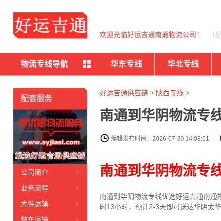
欢迎光临好运吉通南通物流公司！
（
物流专线导航
华东专线
华北专线
好运吉通供应链
>
陕西专线
>
配套服务
南通到华阴物流专线
编辑发布时间：2026-07-30 14:08:51
南通到华阴物流专
公司简介
业务流程
南通到华阴物流专线优选好运吉通南通物
大件运输
时13小时，预计2-3天即可送达华阴
整车运输