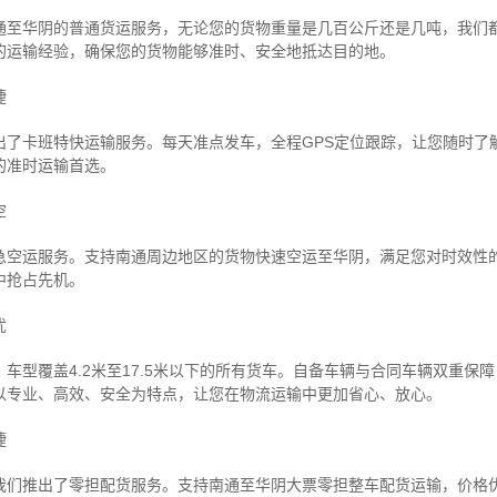
通至华阴的普通货运服务，无论您的货物重量是几百公斤还是几吨，我们
的运输经验，确保您的货物能够准时、安全地抵达目的地。
捷
出了卡班特快运输服务。每天准点发车，全程GPS定位跟踪，让您随时了
的准时运输首选。
空
急空运服务。支持南通周边地区的货物快速空运至华阴，满足您对时效性
中抢占先机。
忧
车型覆盖4.2米至17.5米以下的所有货车。自备车辆与合同车辆双重保
以专业、高效、安全为特点，让您在物流运输中更加省心、放心。
捷
我们推出了零担配货服务。支持南通至华阴大票零担整车配货运输，价格