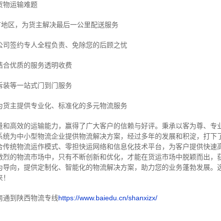
货物运输难题
市地区，为货主解决最后一公里配送服务
公司签约专人全程负责、免除您的后顾之忧
结合优质的服务透明收费
拆装等
一站式门到门服务
为货主提供专业化、标准化的多元物流服务
量和高效的运输能力，赢得了广大客户的信赖与好评。
秉承以客为尊、专
系统为中小型物流企业提供物流解决方案，经过多年的发展和积淀，打下
合传统物流运作模式、零担快运网络和信息化技术平台，为客户提供快速
激烈的物流市场中，只有不断创新和优化，才能在货运市场中脱颖而出，
为导向，提供定制化、智能化的物流解决方案，助力您的业务蓬勃发展。
来！
南通到陕西物流专线
https://www.baiedu.cn/shanxizx/