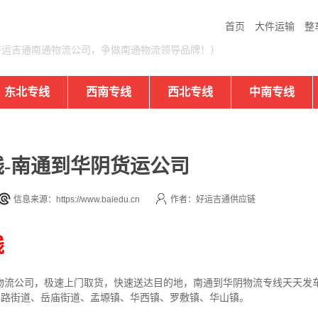
首页
大件运输
整
好运吉通南通物流公司，争做南通物流领导品牌！）
东北专线
西南专线
西北专线
中南专线
-南通到华阴货运公司
信息来源：https://www.baiedu.cn
作者：好运吉通供应链
线
流公司，极速上门取货，快速送达目的地，南通到华阴物流专线天天发车全程
太华路街道、岳庙街道、孟塬镇、华西镇、罗敷镇、华山镇。