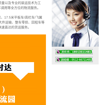
质量以及专业的装运技术为工
车调用等全方位的物流服务。
、17.5米平板车/高栏车/飞翼
大件运输、整车零担、回程车等
快速直达的货运服务。
工作时间：07:30 – – 23:30
值班座机：4008091856