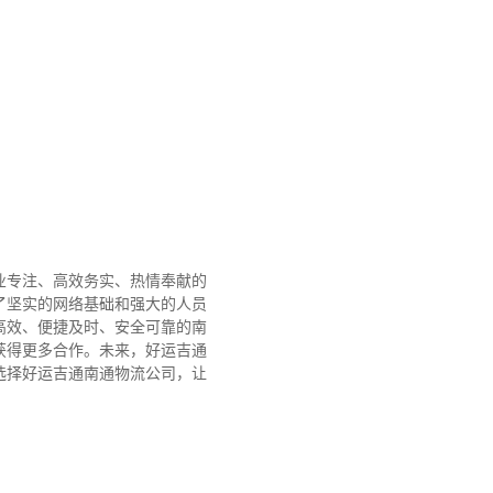
业专注、高效务实、热情奉献的
了坚实的网络基础和强大的人员
高效、便捷及时、安全可靠的南
获得更多合作。
未来，好运吉通
选择好运吉通南通物流公司，让