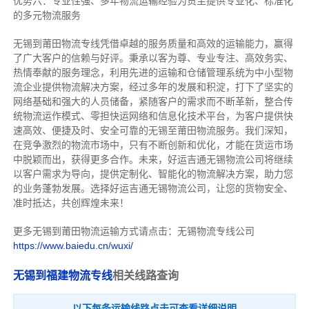
优势六：专业性强、多年物流运输经验为货主提供专业化、标准化
的多元物流服务
无锡到莆田物流专线
凭借卓越的服务质量和高效的运输能力，赢得
了广大客户的信赖与好评。
秉承以客为尊、专业专注、高效务实、
热情奉献的服务理念，利用先进的运输和仓储管理系统为中小型物
流企业提供物流解决方案，经过多年的发展和积淀，打下了坚实的
网络基础和强大的人员储备，紧随客户的需求而不断革新，整合传
统物流运作模式、零担快运网络和信息化技术平台，为客户提供快
速高效、便捷及时、安全可靠的无锡至莆田物流服务。
我们深知，
在竞争激烈的物流市场中，只有不断创新和优化，才能在货运市场
中脱颖而出，获得更多合作。
未来，好运吉通无锡物流公司将继续
以客户需求为导向，提供定制化、智能化的物流解决方案，助力您
的业务蓬勃发展。选择好运吉通无锡物流公司，让您的货物安全、
准时抵达，共创辉煌未来！
更多无锡到莆田物流运输方式请点击：无锡物流专线公司
https://www.baiedu.cn/wuxi/
无锡到福建物流专线
相关线路查询
以下每条运输线路点击可查看详细说明