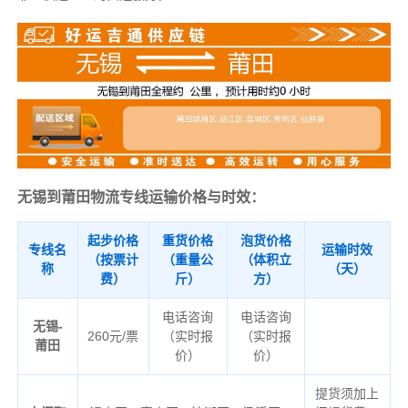
无锡到莆田物流专线运输价格与时效：
起步价格
重货价格
泡货价格
专线名
运输时效
（按票计
（重量公
（体积立
称
（天）
费）
斤）
方）
电话咨询
电话咨询
无锡-
260元/票
（实时报
（实时报
莆田
价）
价）
提货须加上