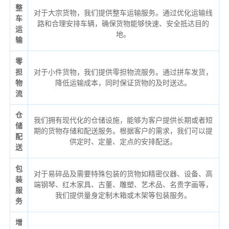
整
对于大宗货物，我们提供整车运输服务。通过优化运输线
车
路和合理安排车辆，确保货物能够快速、安全抵达目的
运
地。
输
零
担
对于小件货物，我们提供零担物流服务。通过拼车发货，
物
降低运输成本，同时保证货物的及时送达。
流
仓
我们拥有现代化的仓储设施，能够为客户提供长期或者短
储
期的货物存储和配送服务。根据客户的需求，我们可以提
配
供定时、定量、定点的安排配送。
送
包
对于易碎品及需要特殊包装的货物如精密仪器、设备、高
装
端钢琴、红木家具、古董、雕塑、艺术品、名贵字画等，
服
我们提供量身定制木箱或木架等包装服务。
务
增