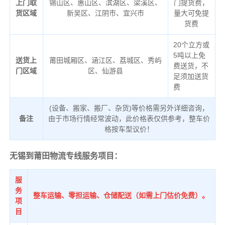
上门取
锡山区、惠山区、滨湖区、梁溪区、
门提货费，
货区域
新吴区、江阴市、宜兴市
量大可免提
货费
20个立方或
5吨以上免
送货上
莆田城厢区、涵江区、荔城区、秀屿
费送货，不
门区域
区、仙游县
足须加送货
费
(设备、搬家、搬厂、杂货)等价格需另外详细咨询，
备注
由于市场行情经常波动，此价格表仅供参考，整车价
格按车型议价！
无锡到莆田物流专线服务项目：
服
务
整车运输、零担运输、仓储配送（如需上门估价免费）。
项
目