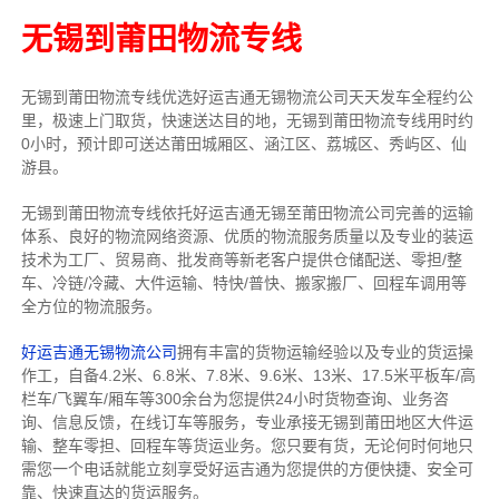
无锡到莆田物流专线
无锡到莆田物流专线
优选好运吉通
无锡
物流公司
天天发车全程约公
里，
极速上门取货，快速送达目的地，无锡到莆田物流
专线用时约
0小时，预计即可送达莆田城厢区、涵江区、荔城区、秀屿区、仙
游县。
无锡到莆田物流专线依托好运吉通无锡至莆田物流公司完善的运输
体系、良好的物流网络资源、优质的物流服务质量以及专业的装运
技术为工厂、贸易商、批发商等新老客户提供仓储配送、零担/
整
车
、冷链/冷藏、大件运输、特快/普快、搬家搬厂、回程车调用等
全方位的物流服务。
好运吉通无锡物流公司
拥有丰富的货物运输经验以及专业的货运操
作工，自备4.2米、6.8米、7.8米、9.6米、13米、17.5米平板车/高
栏车/飞翼车/厢车等300余台
为您提供24小时货物查询、业务咨
询、信息反馈，在线订车等服务，
专业承接无锡到莆田地区大件运
输、整车零担、回程车等货运业务。
您只要有货，无论何时
何地只
需您一个电话就能立刻享受好运吉通为您提供的方便快捷、安全可
靠、快速直达的货运服务。