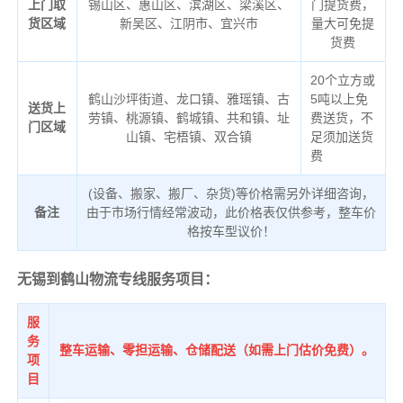
上门取
锡山区、惠山区、滨湖区、梁溪区、
门提货费，
货区域
新吴区、江阴市、宜兴市
量大可免提
货费
20个立方或
鹤山沙坪街道、龙口镇、雅瑶镇、古
5吨以上免
送货上
劳镇、桃源镇、鹤城镇、共和镇、址
费送货，不
门区域
山镇、宅梧镇、双合镇
足须加送货
费
(设备、搬家、搬厂、杂货)等价格需另外详细咨询，
备注
由于市场行情经常波动，此价格表仅供参考，整车价
格按车型议价！
无锡到鹤山物流专线服务项目：
服
务
整车运输、零担运输、仓储配送（如需上门估价免费）。
项
目