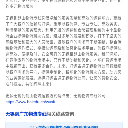
优势六：专业性强、多年物流运输经验为货主提供专业化、标准化
的多元物流服务
无锡到鹤山物流专线
凭借卓越的服务质量和高效的运输能力，赢得
了广大客户的信赖与好评。
秉承以客为尊、专业专注、高效务实、
热情奉献的服务理念，利用先进的运输和仓储管理系统为中小型物
流企业提供物流解决方案，经过多年的发展和积淀，打下了坚实的
网络基础和强大的人员储备，紧随客户的需求而不断革新，整合传
统物流运作模式、零担快运网络和信息化技术平台，为客户提供快
速高效、便捷及时、安全可靠的无锡至鹤山物流服务。
我们深知，
在竞争激烈的物流市场中，只有不断创新和优化，才能在货运市场
中脱颖而出，获得更多合作。
未来，好运吉通无锡物流公司将继续
以客户需求为导向，提供定制化、智能化的物流解决方案，助力您
的业务蓬勃发展。选择好运吉通无锡物流公司，让您的货物安全、
准时抵达，共创辉煌未来！
更多无锡到鹤山物流运输方式请点击：无锡物流专线公司
https://www.baiedu.cn/wuxi/
无锡到广东物流专线
相关线路查询
以下每条运输线路点击可查看详细说明