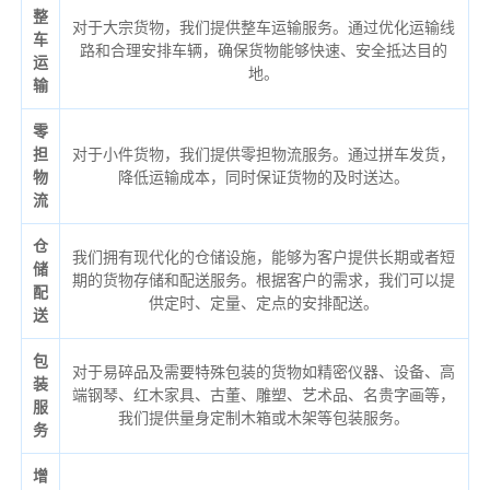
整
对于大宗货物，我们提供整车运输服务。通过优化运输线
车
路和合理安排车辆，确保货物能够快速、安全抵达目的
运
地。
输
零
担
对于小件货物，我们提供零担物流服务。通过拼车发货，
物
降低运输成本，同时保证货物的及时送达。
流
仓
我们拥有现代化的仓储设施，能够为客户提供长期或者短
储
期的货物存储和配送服务。根据客户的需求，我们可以提
配
供定时、定量、定点的安排配送。
送
包
对于易碎品及需要特殊包装的货物如精密仪器、设备、高
装
端钢琴、红木家具、古董、雕塑、艺术品、名贵字画等，
服
我们提供量身定制木箱或木架等包装服务。
务
增