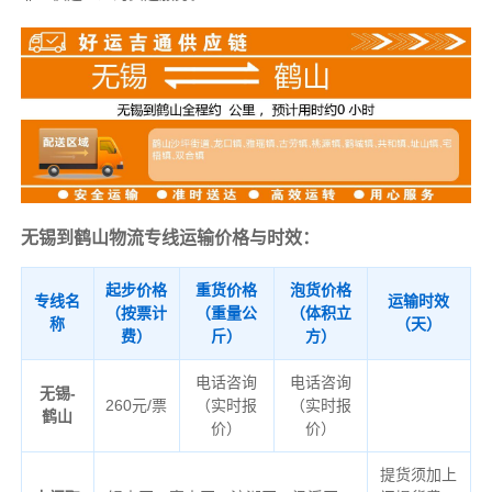
无锡到鹤山物流专线运输价格与时效：
起步价格
重货价格
泡货价格
专线名
运输时效
（按票计
（重量公
（体积立
称
（天）
费）
斤）
方）
电话咨询
电话咨询
无锡-
260元/票
（实时报
（实时报
鹤山
价）
价）
提货须加上