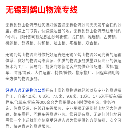
无锡到鹤山物流专线
无锡到鹤山物流专线
优选好运吉通
无锡
物流公司
天天发车全程约公
里，
极速上门取货，快速送达目的地，无锡到鹤山物流
专线用时约
0小时，预计即可送达鹤山沙坪街道、龙口镇、雅瑶镇、古劳镇、
桃源镇、鹤城镇、共和镇、址山镇、宅梧镇、双合镇。
无锡到鹤山物流专线依托好运吉通无锡至鹤山物流公司完善的运输
体系、良好的物流网络资源、优质的物流服务质量以及专业的装运
技术为工厂、贸易商、批发商等新老客户提供仓储配送、零担/
整
车
、冷链/冷藏、大件运输、特快/普快、搬家搬厂、回程车调用等
全方位的物流服务。
好运吉通无锡物流公司
拥有丰富的货物运输经验以及专业的货运操
作工，自备4.2米、6.8米、7.8米、9.6米、13米、17.5米平板车/高
栏车/飞翼车/厢车等300余台
为您提供24小时货物查询、业务咨
询、信息反馈，在线订车等服务，
专业承接无锡到鹤山地区大件运
输、整车零担、回程车等货运业务。
您只要有货，无论何时
何地只
需您一个电话就能立刻享受好运吉通为您提供的方便快捷、安全可
靠、快速直达的货运服务。