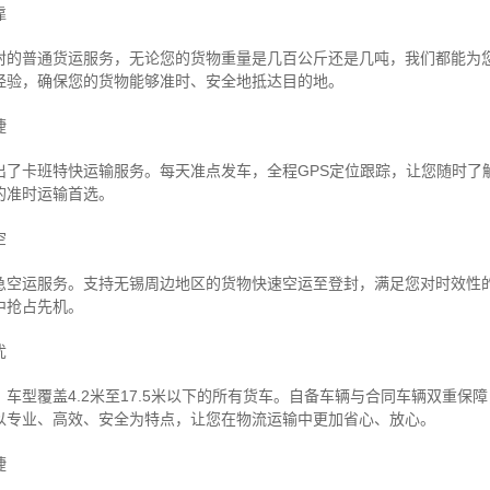
靠
封的普通货运服务，无论您的货物重量是几百公斤还是几吨，我们都能为
经验，确保您的货物能够准时、安全地抵达目的地。
捷
出了卡班特快运输服务。每天准点发车，全程GPS定位跟踪，让您随时了
的准时运输首选。
空
急空运服务。支持无锡周边地区的货物快速空运至登封，满足您对时效性
中抢占先机。
忧
车型覆盖4.2米至17.5米以下的所有货车。自备车辆与合同车辆双重保
以专业、高效、安全为特点，让您在物流运输中更加省心、放心。
捷