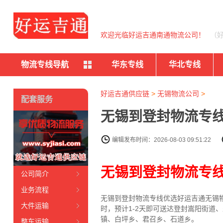
欢迎光临好运吉通南通物流公司！
（
物流专线导航
华东专线
华北专线
好运吉通供应链
>
无锡物流公司
>
配套服务
无锡到登封物流专线
编辑发布时间：2026-08-03 09:51:22
无锡到登封物流专
公司简介
业务流程
无锡到登封物流专线
优选好运吉通
无锡
大件运输
时，预计1-2天即可送达登封嵩阳街
镇、白坪乡、君召乡、石道乡。
整车运输