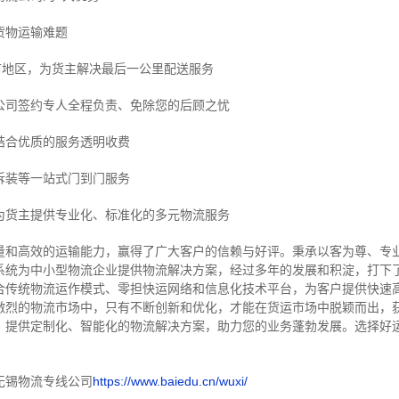
货物运输难题
市地区，为货主解决最后一公里配送服务
公司签约专人全程负责、免除您的后顾之忧
结合优质的服务透明收费
拆装等
一站式门到门服务
为货主提供专业化、标准化的多元物流服务
量和高效的运输能力，赢得了广大客户的信赖与好评。
秉承以客为尊、专
系统为中小型物流企业提供物流解决方案，经过多年的发展和积淀，打下
合传统物流运作模式、零担快运网络和信息化技术平台，为客户提供快速
激烈的物流市场中，只有不断创新和优化，才能在货运市场中脱颖而出，
，提供定制化、智能化的物流解决方案，助力您的业务蓬勃发展。选择好
无锡物流专线公司
https://www.baiedu.cn/wuxi/