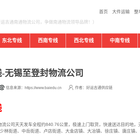
首页
大件运输
整
好运吉通南通物流公司，争做南通物流领导品牌！）
东北专线
西南专线
西北专线
中南专线
-无锡至登封物流公司
信息来源：https://www.baiedu.cn
作者：好运吉通供应链
线
物流公司
天天发车全程约840.76公里，
极速上门取货，快速送达目的地，
道、少林街道、中岳街道、卢店街道、大金店镇、大冶镇、徐庄镇、唐庄镇