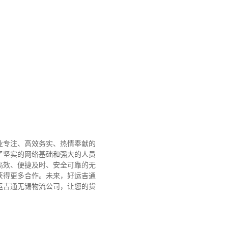
业专注、高效务实、热情奉献的
了坚实的网络基础和强大的人员
高效、便捷及时、安全可靠的无
获得更多合作。
未来，好运吉通
运吉通无锡物流公司，让您的货