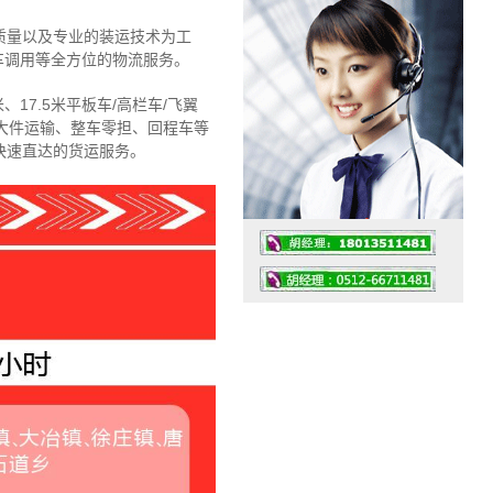
质量以及专业的装运技术为工
车调用等全方位的物流服务。
、17.5米平板车/高栏车/飞翼
大件运输、整车零担、回程车等
快速直达的货运服务。
工作时间：07:30 – – 23:30
值班座机：4008091856