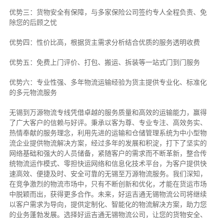
优势三：货物安全有保障，与多家保险公司签约专人全程负责、免
除您的后顾之忧
优势四：性价比高，根据货主需求分析结合优质的服务透明收费
优势五：免费上门评价、打包、搬运、拆装等
一站式门到门服务
优势六：专业性强、多年物流运输经验为货主提供专业化、标准化
的多元物流服务
无锡到万源物流专线
凭借卓越的服务质量和高效的运输能力，赢得
了广大客户的信赖与好评。
秉承以客为尊、专业专注、高效务实、
热情奉献的服务理念，利用先进的运输和仓储管理系统为中小型物
流企业提供物流解决方案，经过多年的发展和积淀，打下了坚实的
网络基础和强大的人员储备，紧随客户的需求而不断革新，整合传
统物流运作模式、零担快运网络和信息化技术平台，为客户提供快
速高效、便捷及时、安全可靠的无锡至万源物流服务。
我们深知，
在竞争激烈的物流市场中，只有不断创新和优化，才能在货运市场
中脱颖而出，获得更多合作。
未来，好运吉通无锡物流公司将继续
以客户需求为导向，提供定制化、智能化的物流解决方案，助力您
的业务蓬勃发展。选择好运吉通无锡物流公司，让您的货物安全、