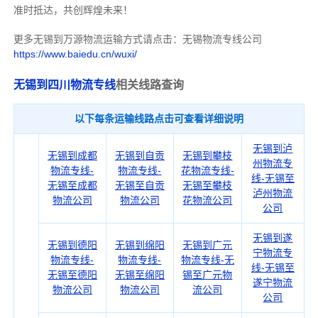
准时抵达，共创辉煌未来！
更多无锡到万源物流运输方式请点击：无锡物流专线公司
https://www.baiedu.cn/wuxi/
无锡到四川物流专线
相关线路查询
以下每条运输线路点击可查看详细说明
无锡到泸
无锡到成都
无锡到自贡
无锡到攀枝
州物流专
物流专线-
物流专线-
花物流专线-
线-无锡至
无锡至成都
无锡至自贡
无锡至攀枝
泸州物流
物流公司
物流公司
花物流公司
公司
无锡到遂
无锡到德阳
无锡到绵阳
无锡到广元
宁物流专
物流专线-
物流专线-
物流专线-无
线-无锡至
无锡至德阳
无锡至绵阳
锡至广元物
遂宁物流
物流公司
物流公司
流公司
公司