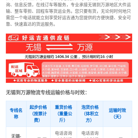
询、信息反馈，在线订车等服务，
专业承接无锡到万源地区大件运
输、整车零担、回程车等货运业务。
您只要有货，无论何时
何地只
需您一个电话就能立刻享受好运吉通为您提供的方便快捷、安全可
靠、快速直达的货运服务。
无锡到万源物流专线运输价格与时效：
起步价格
重货价格
泡货价格
专线名
运输时效
（按票计
（重量公
（体积立
称
（天）
费）
斤）
方）
电话咨询
电话咨询
无锡-