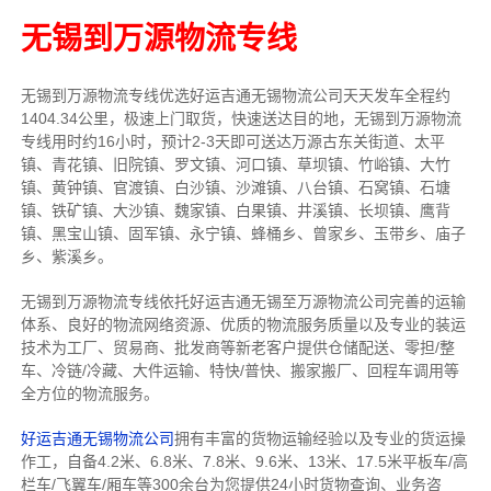
无锡到万源物流专线
无锡到万源物流专线
优选好运吉通
无锡
物流公司
天天发车全程约
1404.34公里，
极速上门取货，快速送达目的地，无锡到万源物流
专线用时约16小时，预计2-3天即可送达万源古东关街道、太平
镇、青花镇、旧院镇、罗文镇、河口镇、草坝镇、竹峪镇、大竹
镇、黄钟镇、官渡镇、白沙镇、沙滩镇、八台镇、石窝镇、石塘
镇、铁矿镇、大沙镇、魏家镇、白果镇、井溪镇、长坝镇、鹰背
镇、黑宝山镇、固军镇、永宁镇、蜂桶乡、曾家乡、玉带乡、庙子
乡、紫溪乡。
无锡到万源物流专线依托好运吉通无锡至万源物流公司完善的运输
体系、良好的物流网络资源、优质的物流服务质量以及专业的装运
技术为工厂、贸易商、批发商等新老客户提供仓储配送、零担/
整
车
、冷链/冷藏、大件运输、特快/普快、搬家搬厂、回程车调用等
全方位的物流服务。
好运吉通无锡物流公司
拥有丰富的货物运输经验以及专业的货运操
作工，自备4.2米、6.8米、7.8米、9.6米、13米、17.5米平板车/高
栏车/飞翼车/厢车等300余台
为您提供24小时货物查询、业务咨