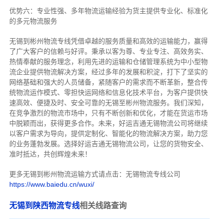
优势六：专业性强、多年物流运输经验为货主提供专业化、标准化
的多元物流服务
无锡到彬州物流专线
凭借卓越的服务质量和高效的运输能力，赢得
了广大客户的信赖与好评。
秉承以客为尊、专业专注、高效务实、
热情奉献的服务理念，利用先进的运输和仓储管理系统为中小型物
流企业提供物流解决方案，经过多年的发展和积淀，打下了坚实的
网络基础和强大的人员储备，紧随客户的需求而不断革新，整合传
统物流运作模式、零担快运网络和信息化技术平台，为客户提供快
速高效、便捷及时、安全可靠的无锡至彬州物流服务。
我们深知，
在竞争激烈的物流市场中，只有不断创新和优化，才能在货运市场
中脱颖而出，获得更多合作。
未来，好运吉通无锡物流公司将继续
以客户需求为导向，提供定制化、智能化的物流解决方案，助力您
的业务蓬勃发展。选择好运吉通无锡物流公司，让您的货物安全、
准时抵达，共创辉煌未来！
更多无锡到彬州物流运输方式请点击：无锡物流专线公司
https://www.baiedu.cn/wuxi/
无锡到陕西物流专线
相关线路查询