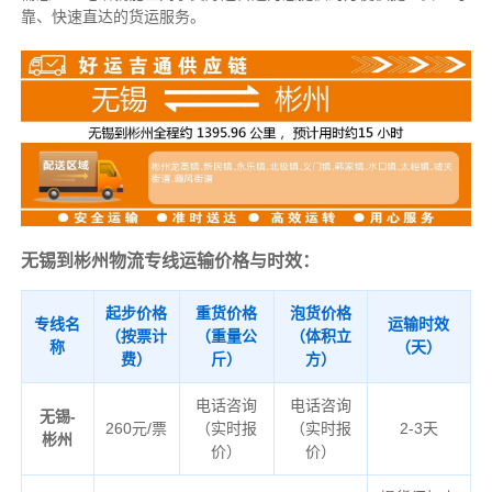
靠、快速直达的货运服务。
无锡到彬州物流专线运输价格与时效：
起步价格
重货价格
泡货价格
专线名
运输时效
（按票计
（重量公
（体积立
称
（天）
费）
斤）
方）
电话咨询
电话咨询
无锡-
260元/票
（实时报
（实时报
2-3天
彬州
价）
价）