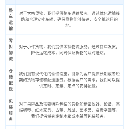
整
对于大宗货物，我们提供整车运输服务。通过优化运输线
车
路和合理安排车辆，确保货物能够快速、安全抵达目的
运
地。
输
零
担
对于小件货物，我们提供零担物流服务。通过拼车发货，
物
降低运输成本，同时保证货物的及时送达。
流
仓
我们拥有现代化的仓储设施，能够为客户提供长期或者短
储
期的货物存储和配送服务。根据客户的需求，我们可以提
配
供定时、定量、定点的安排配送。
送
包
对于易碎品及需要特殊包装的货物如精密仪器、设备、高
装
端钢琴、红木家具、古董、雕塑、艺术品、名贵字画等，
服
我们提供量身定制木箱或木架等包装服务。
务