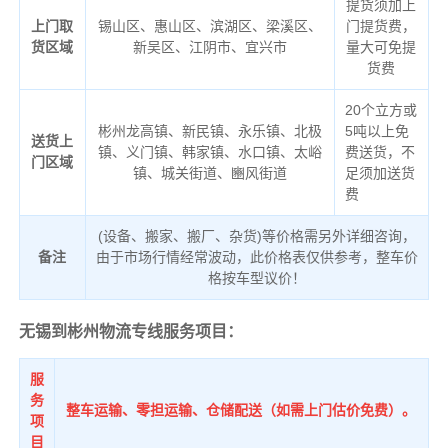
提货须加上
上门取
锡山区、惠山区、滨湖区、梁溪区、
门提货费，
货区域
新吴区、江阴市、宜兴市
量大可免提
货费
20个立方或
彬州龙高镇、新民镇、永乐镇、北极
5吨以上免
送货上
镇、义门镇、韩家镇、水口镇、太峪
费送货，不
门区域
镇、城关街道、豳风街道
足须加送货
费
(设备、搬家、搬厂、杂货)等价格需另外详细咨询，
备注
由于市场行情经常波动，此价格表仅供参考，整车价
格按车型议价！
无锡到彬州物流专线服务项目：
服
务
整车运输、零担运输、仓储配送（如需上门估价免费）。
项
目