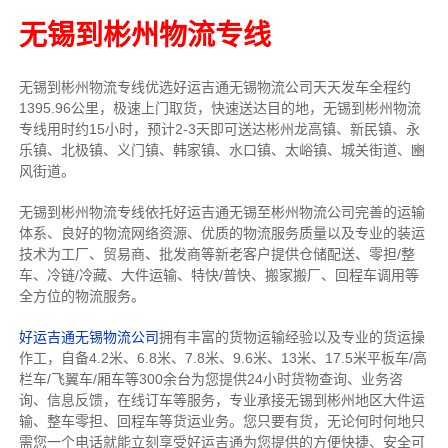
无锡到彬州物流专线
无锡到彬州物流专线
优选好运吉通
无锡
物流公司
天天发车全程约
1395.96公里，
极速上门取货，快速送达目的地，无锡到彬州物流
专线用时约15小时，预计2-3天即可送达彬州龙高镇、新民镇、永
乐镇、北极镇、义门镇、韩家镇、水口镇、太峪镇、城关街道、豳
风街道。
无锡到彬州物流专线依托好运吉通无锡至彬州物流公司完善的运输
体系、良好的物流网络资源、优质的物流服务质量以及专业的装运
技术为工厂、贸易商、批发商等新老客户提供仓储配送、零担/
整
车
、冷链/冷藏、大件运输、特快/普快、搬家搬厂、回程车调用等
全方位的物流服务。
好运吉通无锡物流公司
拥有丰富的货物运输经验以及专业的货运操
作工，自备4.2米、6.8米、7.8米、9.6米、13米、17.5米平板车/高
栏车/飞翼车/厢车等300余台
为您提供24小时货物查询、业务咨
询、信息反馈，在线订车等服务，
专业承接无锡到彬州地区大件运
输、整车零担、回程车等货运业务。
您只要有货，无论何时
何地只
需您一个电话就能立刻享受好运吉通为您提供的方便快捷、安全可