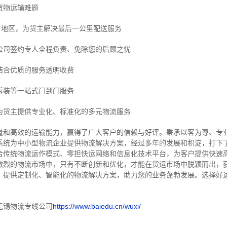
货物运输难题
市地区，为货主解决最后一公里配送服务
公司签约专人全程负责、免除您的后顾之忧
结合优质的服务透明收费
拆装等
一站式门到门服务
为货主提供专业化、标准化的多元物流服务
量和高效的运输能力，赢得了广大客户的信赖与好评。
秉承以客为尊、专
系统为中小型物流企业提供物流解决方案，经过多年的发展和积淀，打下
合传统物流运作模式、零担快运网络和信息化技术平台，为客户提供快速
激烈的物流市场中，只有不断创新和优化，才能在货运市场中脱颖而出，
，提供定制化、智能化的物流解决方案，助力您的业务蓬勃发展。选择好
无锡物流专线公司
https://www.baiedu.cn/wuxi/