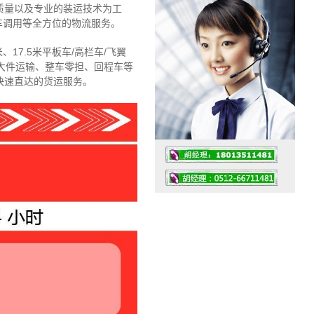
质量以及专业的装运技术为工
车调用等全方位的物流服务。
、17.5米平板车/高栏车/飞翼
大件运输、整车零担、回程车等
快速直达的货运服务。
工作时间：07:30 – – 23:30
值班座机：4008091856