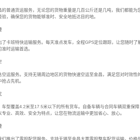
昌的普通货运服务，无论您的货物重量是几百公斤还是几吨，我们都能为
经验，确保您的货物能够准时、安全地抵达目的地。
捷
出了卡班特快运输服务。每天准点发车，全程GPS定位跟踪，让您随时了
的准时运输首选。
空
急空运服务。支持无锡周边地区的货物快速空运至金昌，满足您对时效性
中抢占先机。
忧
车型覆盖4.2米至17.5米以下的所有货车。自备车辆与合同车辆双重保
以专业、高效、安全为特点，让您在物流运输中更加省心、放心。
捷
我们推出了零担配货服务。支持无锡至金昌大票零担整车配货运输，价格