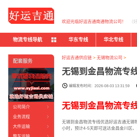
欢迎光临好运吉通南通物流公司！
（
物流专线导航
华东专线
华北专线
好运吉通供应链
>
无锡物流公司
>
配套服务
无锡到金昌物流专线
编辑发布时间：2026-08-03 13:31:59
无锡到金昌物流专
公司简介
业务流程
无锡到金昌物流专线
优选好运吉通
无锡
大件运输
小时，预计4-5天即可送达金昌金川区
整车运输