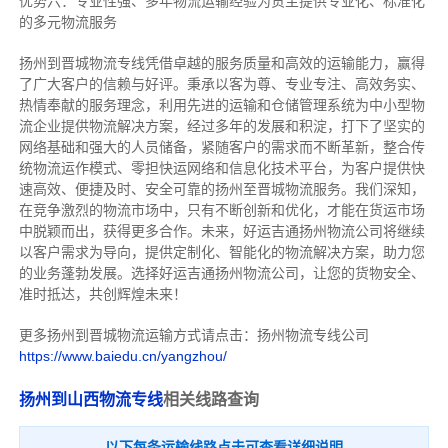
优势六：专业性强、多年物流运输经验为货主提供专业化、标准化
的多元物流服务
扬州到晋城物流专线
凭借卓越的服务质量和高效的运输能力，赢得
了广大客户的信赖与好评。
秉承以客为尊、专业专注、高效务实、
热情奉献的服务理念，利用先进的运输和仓储管理系统为中小型物
流企业提供物流解决方案，经过多年的发展和积淀，打下了坚实的
网络基础和强大的人员储备，紧随客户的需求而不断革新，整合传
统物流运作模式、零担快运网络和信息化技术平台，为客户提供快
速高效、便捷及时、安全可靠的扬州至晋城物流服务。
我们深知，
在竞争激烈的物流市场中，只有不断创新和优化，才能在货运市场
中脱颖而出，获得更多合作。
未来，好运吉通扬州物流公司将继续
以客户需求为导向，提供定制化、智能化的物流解决方案，助力您
的业务蓬勃发展。选择好运吉通扬州物流公司，让您的货物安全、
准时抵达，共创辉煌未来！
更多扬州到晋城物流运输方式请点击：扬州物流专线公司
https://www.baiedu.cn/yangzhou/
扬州到山西物流专线
相关线路查询
以下每条运输线路点击可查看详细说明