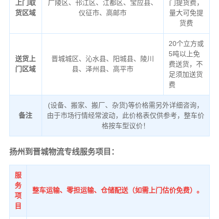
上门取
广陵区、邗江区、江都区、宝应县、
门提货费，
货区域
仪征市、高邮市
量大可免提
货费
20个立方或
5吨以上免
送货上
晋城城区、沁水县、阳城县、陵川
费送货，不
门区域
县、泽州县、高平市
足须加送货
费
(设备、搬家、搬厂、杂货)等价格需另外详细咨询，
备注
由于市场行情经常波动，此价格表仅供参考，整车价
格按车型议价！
扬州到晋城物流专线服务项目：
服
务
整车运输、零担运输、仓储配送（如需上门估价免费）。
项
目