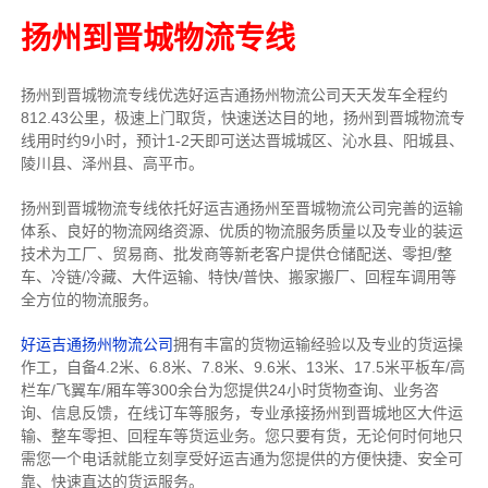
扬州到晋城物流专线
扬州到晋城物流专线
优选好运吉通
扬州
物流公司
天天发车全程约
812.43公里，
极速上门取货，快速送达目的地，扬州到晋城物流
专
线用时约9小时，预计1-2天即可送达晋城城区、沁水县、阳城县、
陵川县、泽州县、高平市。
扬州到晋城物流专线依托好运吉通扬州至晋城物流公司完善的运输
体系、良好的物流网络资源、优质的物流服务质量以及专业的装运
技术为工厂、贸易商、批发商等新老客户提供仓储配送、零担/
整
车
、冷链/冷藏、大件运输、特快/普快、搬家搬厂、回程车调用等
全方位的物流服务。
好运吉通扬州物流公司
拥有丰富的货物运输经验以及专业的货运操
作工，自备4.2米、6.8米、7.8米、9.6米、13米、17.5米平板车/高
栏车/飞翼车/厢车等300余台
为您提供24小时货物查询、业务咨
询、信息反馈，在线订车等服务，
专业承接扬州到晋城地区大件运
输、整车零担、回程车等货运业务。
您只要有货，无论何时
何地只
需您一个电话就能立刻享受好运吉通为您提供的方便快捷、安全可
靠、快速直达的货运服务。