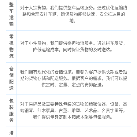
整
对于大宗货物，我们提供整车运输服务。通过优化运输线
车
路和合理安排车辆，确保货物能够快速、安全抵达目的
运
地。
输
零
担
对于小件货物，我们提供零担物流服务。通过拼车发货，
物
降低运输成本，同时保证货物的及时送达。
流
仓
我们拥有现代化的仓储设施，能够为客户提供长期或者短
储
期的货物存储和配送服务。根据客户的需求，我们可以提
配
供定时、定量、定点的安排配送。
送
包
对于易碎品及需要特殊包装的货物如精密仪器、设备、高
装
端钢琴、红木家具、古董、雕塑、艺术品、名贵字画等，
服
我们提供量身定制木箱或木架等包装服务。
务
增