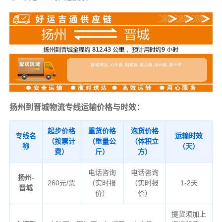
扬州到晋城物流专线运输价格与时效：
起步价格
重货价格
泡货价格
专线名
运输时效
（按票计
（重量公
（体积立
称
（天）
费）
斤）
方）
电话咨询
电话咨询
扬州-
260元/票
（实时报
（实时报
1-2天
晋城
价）
价）
提货须加上