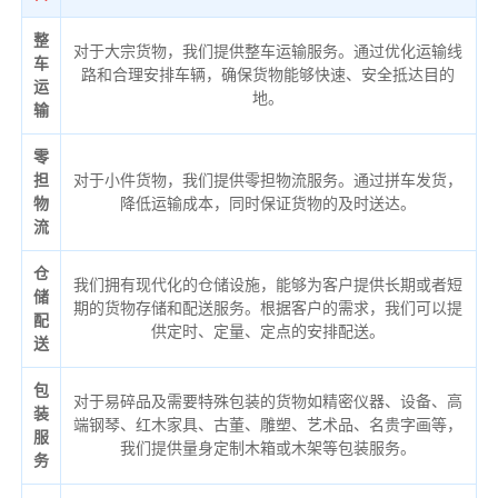
整
对于大宗货物，我们提供整车运输服务。通过优化运输线
车
路和合理安排车辆，确保货物能够快速、安全抵达目的
运
地。
输
零
担
对于小件货物，我们提供零担物流服务。通过拼车发货，
物
降低运输成本，同时保证货物的及时送达。
流
仓
我们拥有现代化的仓储设施，能够为客户提供长期或者短
储
期的货物存储和配送服务。根据客户的需求，我们可以提
配
供定时、定量、定点的安排配送。
送
包
对于易碎品及需要特殊包装的货物如精密仪器、设备、高
装
端钢琴、红木家具、古董、雕塑、艺术品、名贵字画等，
服
我们提供量身定制木箱或木架等包装服务。
务