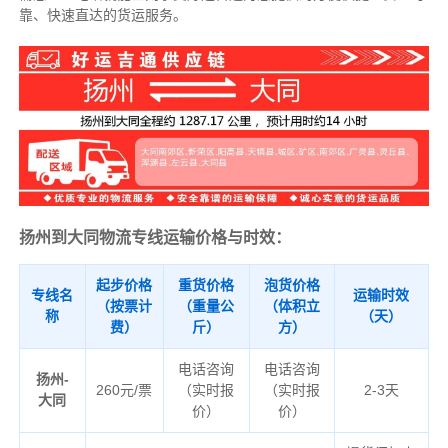
靠、快速直达的货运服务。
扬州到大同物流专线运输价格与时效：
起步价格
重货价格
泡货价格
专线名
运输时效
（按票计
（重量公
（体积立
称
（天）
费）
斤）
方）
电话咨询
电话咨询
扬州-
260元/票
（实时报
（实时报
2-3天
大同
价）
价）