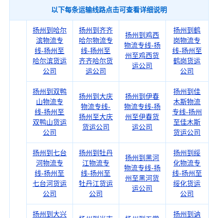
以下每条运输线路点击可查看详细说明
扬州到哈尔
扬州到齐齐
扬州到鹤
扬州到鸡西
滨物流专
哈尔物流专
岗物流专
物流专线-扬
线-扬州至
线-扬州至
线-扬州至
州至鸡西货
哈尔滨货运
齐齐哈尔货
鹤岗货运
运公司
公司
运公司
公司
扬州到双鸭
扬州到佳
扬州到大庆
扬州到伊春
山物流专
木斯物流
物流专线-
物流专线-扬
线-扬州至
专线-扬州
扬州至大庆
州至伊春货
双鸭山货运
至佳木斯
货运公司
运公司
公司
货运公司
扬州到七台
扬州到牡丹
扬州到绥
扬州到黑河
河物流专
江物流专
化物流专
物流专线-扬
线-扬州至
线-扬州至
线-扬州至
州至黑河货
七台河货运
牡丹江货运
绥化货运
运公司
公司
公司
公司
扬州到大兴
扬州到讷