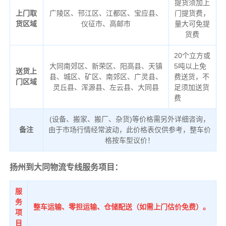
提货须加上
上门取
广陵区、邗江区、江都区、宝应县、
门提货费，
货区域
仪征市、高邮市
量大可免提
货费
20个立方或
大同南郊区、新荣区、阳高县、天镇
5吨以上免
送货上
县、城区、矿区、南郊区、广灵县、
费送货，不
门区域
灵丘县、浑源县、左云县、大同县
足须加送货
费
(设备、搬家、搬厂、杂货)等价格需另外详细咨询，
备注
由于市场行情经常波动，此价格表仅供参考，整车价
格按车型议价！
扬州到大同物流专线服务项目：
服
务
整车运输、零担运输、仓储配送（如需上门估价免费）。
项
目