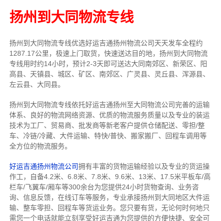
扬州到大同物流专线
扬州到大同物流专线
优选好运吉通
扬州
物流公司
天天发车全程约
1287.17公里，
极速上门取货，快速送达目的地，扬州到大同物流
专线用时约14小时，预计2-3天即可送达大同南郊区、新荣区、阳
高县、天镇县、城区、矿区、南郊区、广灵县、灵丘县、浑源县、
左云县、大同县。
扬州到大同物流专线依托好运吉通扬州至大同物流公司完善的运输
体系、良好的物流网络资源、优质的物流服务质量以及专业的装运
技术为工厂、贸易商、批发商等新老客户提供仓储配送、零担/
整
车
、冷链/冷藏、大件运输、特快/普快、搬家搬厂、回程车调用等
全方位的物流服务。
好运吉通扬州物流公司
拥有丰富的货物运输经验以及专业的货运操
作工，自备4.2米、6.8米、7.8米、9.6米、13米、17.5米平板车/高
栏车/飞翼车/厢车等300余台
为您提供24小时货物查询、业务咨
询、信息反馈，在线订车等服务，
专业承接扬州到大同地区大件运
输、整车零担、回程车等货运业务。
您只要有货，无论何时
何地只
需您一个电话就能立刻享受好运吉通为您提供的方便快捷、安全可