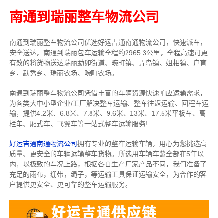
南通到瑞丽整车物流公司
南通到瑞丽整车物流公司优选好运吉通南通物流公司，快速派车，
安全送达，南通到瑞丽包车运输全程约2965.3公里，全程高速可更
有效的将货物送达瑞丽勐卯街道、畹町镇、弄岛镇、姐相镇、户育
乡、勐秀乡、瑞丽农场、畹町农场。
南通到瑞丽整车物流公司凭借丰富的车辆资源快速响应运输需求，
为各类大中小型企业/工厂解决整车运输、整车往返运输、回程车运
输，
提供
4.2米、6.8米、7.8米、9.6米、13米、17.5米
平板车、高
栏车、厢式车、飞翼车
等一站式整车运输服务!
好运吉通南通物流公司
拥有专业的整车运输车辆，用心为您挑选高
质量、更安全的车辆运输整车货物。所选用车辆车龄全部在5年以
内，以极致的车况上路，根据各自生产厂家产品不同，我们准备了
充足的雨布，绷带，绳子，等运输工具保证运输安全，为合作的客
户提供更安全、更可靠的整车运输服务。