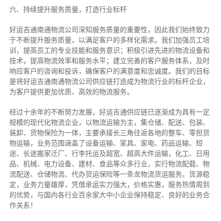
六、持续提升服务质量，打造行业标杆
好运吉通南通物流公司深知服务质量的重要性，因此我们始终致力
于不断提升服务质量，以满足客户的多样化需求。我们加强员工培
训，提高员工的专业技能和服务意识；积极引进先进的物流设备和
技术，提高物流效率和服务水平；建立完善的客户服务体系，及时
响应客户的咨询和投诉，确保客户的满意度和忠诚度。我们的目标
是将好运吉通南通物流公司供应链打造成为物流行业的标杆企业，
为客户提供更加优质、高效的物流服务。
经过十余年的不断努力发展，好运吉通供应链已逐渐成为具有一定
规模的现代化物流企业，以物流运输为主，集仓储、配送、包装、
装卸、货物保险为一体，主要承接长三角往返各地的整车、零担货
物运输，业务范围涵盖了设备运输、家具、家电、药品运输、短
途、长途搬家迁厂、行李托运及超宽、超高大件运输，化工、日用
品、机械、电力设备、建材、食品等众多行业，实行物流配载、物
流配送、仓储物流、代办货运保险等一条龙物流货运服务。货源稳
定，业务力量雄厚，凭借承运实力强大，价格实惠，服务热情周到
的优势，与国内各行业百余家大中小企业保持稳定、良好的业务合
作关系！