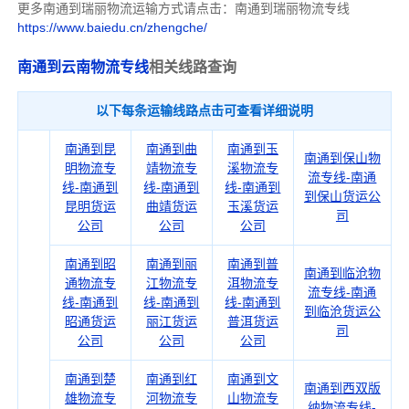
更多南通到瑞丽物流运输方式请点击：南通到瑞丽物流专线
https://www.baiedu.cn/zhengche/
南通到云南物流专线
相关线路查询
以下每条运输线路点击可查看详细说明
南通到昆
南通到曲
南通到玉
南通到保山物
明物流专
靖物流专
溪物流专
流专线-南通
线-南通到
线-南通到
线-南通到
到保山货运公
昆明货运
曲靖货运
玉溪货运
司
公司
公司
公司
南通到昭
南通到丽
南通到普
南通到临沧物
通物流专
江物流专
洱物流专
流专线-南通
线-南通到
线-南通到
线-南通到
到临沧货运公
昭通货运
丽江货运
普洱货运
司
公司
公司
公司
南通到楚
南通到红
南通到文
南通到西双版
雄物流专
河物流专
山物流专
纳物流专线-