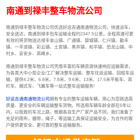
南通到禄丰整车物流公司
南通到禄丰整车物流公司优选好运吉通南通物流公司，快速派车，
安全送达，南通到禄丰包车运输全程约2347.5公里，全程高速可更
有效的将货物送达禄丰金山镇、广通镇、碧城镇、仁兴镇、勤丰
镇、一平浪镇、彩云镇、土官镇、黑井镇、和平镇、恐龙山镇、中
村乡、妥安乡、高峰乡。
南通到禄丰整车物流公司凭借丰富的车辆资源快速响应运输需求，
为各类大中小型企业/工厂解决整车运输、整车往返运输、回程车运
输，
提供
4.2米、6.8米、7.8米、9.6米、13米、17.5米
平板车、高
栏车、厢式车、飞翼车
等一站式整车运输服务!
好运吉通南通物流公司
拥有专业的整车运输车辆，用心为您挑选高
质量、更安全的车辆运输整车货物。所选用车辆车龄全部在5年以
内，以极致的车况上路，根据各自生产厂家产品不同，我们准备了
充足的雨布，绷带，绳子，等运输工具保证运输安全，为合作的客
户提供更安全、更可靠的整车运输服务。