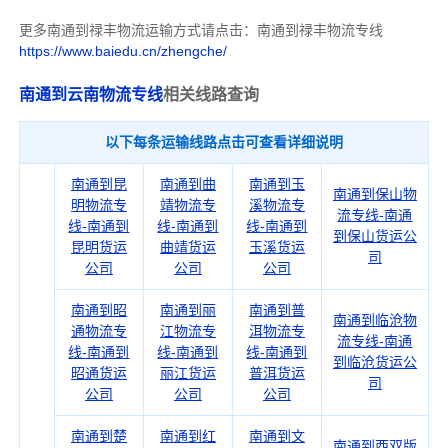
更多南通到禄丰物流运输方式请点击：南通到禄丰物流专线
https://www.baiedu.cn/zhengche/
南通到云南物流专线
相关线路查询
以下每条运输线路点击可查看详细说明
南通到昆
南通到曲
南通到玉
南通到保山物
明物流专
靖物流专
溪物流专
流专线-南通
线-南通到
线-南通到
线-南通到
到保山货运公
昆明货运
曲靖货运
玉溪货运
司
公司
公司
公司
南通到昭
南通到丽
南通到普
南通到临沧物
通物流专
江物流专
洱物流专
流专线-南通
线-南通到
线-南通到
线-南通到
到临沧货运公
昭通货运
丽江货运
普洱货运
司
公司
公司
公司
南通到楚
南通到红
南通到文
南通到西双版