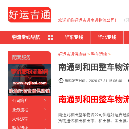
欢迎光临好运吉通南通物流公司！
（
物流专线导航
华东专线
华北专线
好运吉通供应链
>
整车运输
>
配套服务
南通到和田整车物流
编辑发布时间：2026-07-31 15:06:40
南通到和田整车物
公司简介
业务流程
南通到和田整车物流公司优选好运吉通南
大件运输
货物送达和田和田市、和田县、墨玉县
整车运输