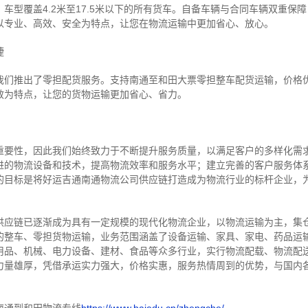
车型覆盖4.2米至17.5米以下的所有货车。自备车辆与合同车辆双重保
以专业、高效、安全为特点，让您在物流运输中更加省心、放心。
捷
我们推出了零担配货服务。支持南通至和田大票零担整车配货运输，价格
效为特点，让您的货物运输更加省心、省力。
重要性，因此我们始终致力于不断提升服务质量，以满足客户的多样化需
进的物流设备和技术，提高物流效率和服务水平；建立完善的客户服务体
的目标是将好运吉通南通物流公司供应链打造成为物流行业的标杆企业，
供应链已逐渐成为具有一定规模的现代化物流企业，以物流运输为主，集
的整车、零担货物运输，业务范围涵盖了设备运输、家具、家电、药品运
用品、机械、电力设备、建材、食品等众多行业，实行物流配载、物流配
力量雄厚，凭借承运实力强大，价格实惠，服务热情周到的优势，与国内