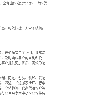
障，全程由保险公司承保，确保货
优惠、时效快捷、安全不破损。
求。我们加强员工培训，提高员
系，及时响应客户的咨询和投
为客户提供更加优质、高效的物
仓储、配送、包装、装卸、货物
输、短途、长途搬家迁厂、行李
送、仓储物流、代办货运保险等
各行业百余家大中小企业保持稳