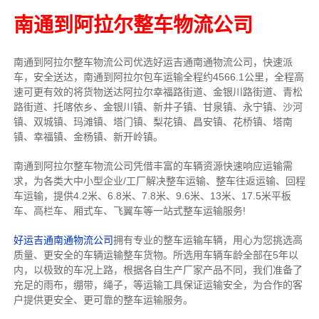
南通到阿拉尔整车物流公司
南通到阿拉尔整车物流公司优选好运吉通南通物流公司，快速派
车，安全送达，南通到阿拉尔包车运输全程约4566.1公里，全程高
速可更有效的将货物送达阿拉尔幸福路街道、金银川路街道、青松
路街道、托喀依乡、金银川镇、新井子镇、甘泉镇、永宁镇、沙河
镇、双城镇、玛滩镇、塔门镇、梨花镇、昌安镇、花桥镇、塔南
镇、幸福镇、金杨镇、新开岭镇。
南通到阿拉尔整车物流公司凭借丰富的车辆资源快速响应运输需
求，为各类大中小型企业/工厂解决整车运输、整车往返运输、回程
车运输，
提供
4.2米、6.8米、7.8米、9.6米、13米、17.5米
平板
车、高栏车、厢式车、飞翼车
等一站式整车运输服务!
好运吉通南通物流公司
拥有专业的整车运输车辆，用心为您挑选高
质量、更安全的车辆运输整车货物。所选用车辆车龄全部在5年以
内，以极致的车况上路，根据各自生产厂家产品不同，我们准备了
充足的雨布，绷带，绳子，等运输工具保证运输安全，为合作的客
户提供更安全、更可靠的整车运输服务。