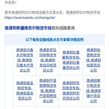
作关系！
更多南通到阿拉尔物流运输方式请点击：南通到阿拉尔物流专线
https://www.baiedu.cn/zhengche/
南通到新疆维吾尔物流专线
相关线路查询
以下每条运输线路点击可查看详细说明
南通到乌鲁
南通到克拉
南通到哈
南通到吐鲁
木齐物流专
玛依物流专
密物流专
番物流专线-
线-南通到
线-南通到
线-南通到
南通到吐鲁
乌鲁木齐货
克拉玛依货
哈密货运
番货运公司
运公司
运公司
公司
南通到巴音
南通到喀
南通到昌吉
南通到阿克
郭楞物流专
什物流专
物流专线-
苏物流专线-
线-南通到
线-南通到
南通到昌吉
南通到阿克
巴音郭楞货
喀什货运
货运公司
苏货运公司
运公司
公司