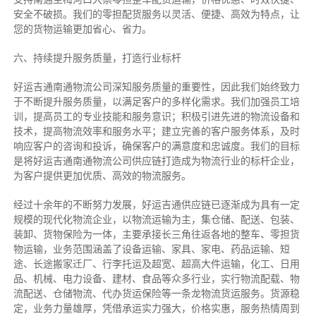
安全不破损。我们的零担配货服务以灵活、便捷、高效为特点，让
您的货物运输更加省心、省力。
六、持续提升服务质量，打造行业标杆
好运吉通南通物流公司深知服务质量的重要性，因此我们始终致力
于不断提升服务质量，以满足客户的多样化需求。我们加强员工培
训，提高员工的专业技能和服务意识；积极引进先进的物流设备和
技术，提高物流效率和服务水平；建立完善的客户服务体系，及时
响应客户的咨询和投诉，确保客户的满意度和忠诚度。我们的目标
是将好运吉通南通物流公司供应链打造成为物流行业的标杆企业，
为客户提供更加优质、高效的物流服务。
经过十余年的不断努力发展，好运吉通供应链已逐渐成为具有一定
规模的现代化物流企业，以物流运输为主，集仓储、配送、包装、
装卸、货物保险为一体，主要承接长三角往返各地的整车、零担货
物运输，业务范围涵盖了设备运输、家具、家电、药品运输、短
途、长途搬家迁厂、行李托运及超宽、超高大件运输，化工、日用
品、机械、电力设备、建材、食品等众多行业，实行物流配载、物
流配送、仓储物流、代办货运保险等一条龙物流货运服务。货源稳
定，业务力量雄厚，凭借承运实力强大，价格实惠，服务热情周到