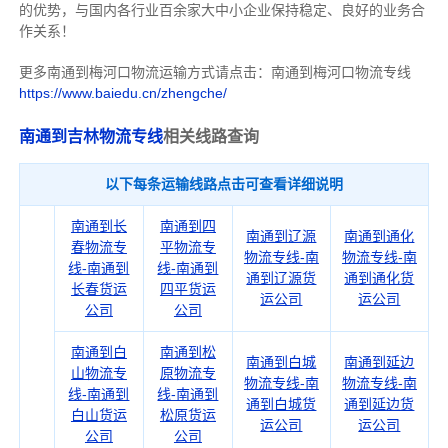
的优势，与国内各行业百余家大中小企业保持稳定、良好的业务合
作关系！
更多南通到梅河口物流运输方式请点击：南通到梅河口物流专线
https://www.baiedu.cn/zhengche/
南通到吉林物流专线
相关线路查询
以下每条运输线路点击可查看详细说明
南通到长
南通到四
南通到辽源
南通到通化
春物流专
平物流专
物流专线-南
物流专线-南
线-南通到
线-南通到
通到辽源货
通到通化货
长春货运
四平货运
运公司
运公司
公司
公司
南通到白
南通到松
南通到白城
南通到延边
山物流专
原物流专
物流专线-南
物流专线-南
线-南通到
线-南通到
通到白城货
通到延边货
白山货运
松原货运
运公司
运公司
公司
公司