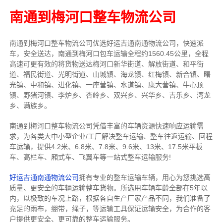
南通到梅河口整车物流公司
南通到梅河口整车物流公司优选好运吉通南通物流公司，快速派
车，安全送达，南通到梅河口包车运输全程约1560.45公里，全程
高速可更有效的将货物送达梅河口新华街道、解放街道、和平街
道、福民街道、光明街道、山城镇、海龙镇、红梅镇、新合镇、曙
光镇、中和镇、进化镇、一座营镇、水道镇、康大营镇、牛心顶
镇、野猪河镇、李炉乡、杏岭乡、双兴乡、兴华乡、吉乐乡、湾龙
乡、满族乡。
南通到梅河口整车物流公司凭借丰富的车辆资源快速响应运输需
求，为各类大中小型企业/工厂解决整车运输、整车往返运输、回程
车运输，
提供
4.2米、6.8米、7.8米、9.6米、13米、17.5米
平板
车、高栏车、厢式车、飞翼车
等一站式整车运输服务!
好运吉通南通物流公司
拥有专业的整车运输车辆，用心为您挑选高
质量、更安全的车辆运输整车货物。所选用车辆车龄全部在5年以
内，以极致的车况上路，根据各自生产厂家产品不同，我们准备了
充足的雨布，绷带，绳子，等运输工具保证运输安全，为合作的客
户提供更安全、更可靠的整车运输服务。