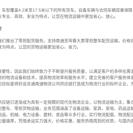
车型覆盖4.2米至17.5米以下的所有货车。自备车辆与合同车辆双重保
以专业、高效、安全为特点，让您在物流运输中更加省心、放心。
捷
我们推出了零担配货服务。支持南通至珲春大票零担整车配货运输，价格
效为特点，让您的货物运输更加省心、省力。
重要性，因此我们始终致力于不断提升服务质量，以满足客户的多样化需
进的物流设备和技术，提高物流效率和服务水平；建立完善的客户服务体
的目标是将好运吉通南通物流公司供应链打造成为物流行业的标杆企业，
供应链已逐渐成为具有一定规模的现代化物流企业，以物流运输为主，集
的整车、零担货物运输，业务范围涵盖了设备运输、家具、家电、药品运
用品、机械、电力设备、建材、食品等众多行业，实行物流配载、物流配
力量雄厚，凭借承运实力强大，价格实惠，服务热情周到的优势，与国内