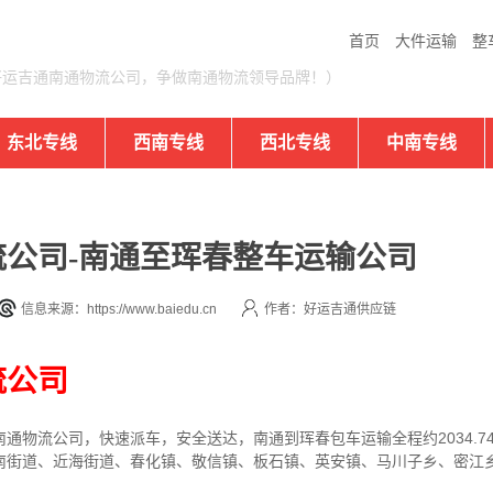
首页
大件运输
整
好运吉通南通物流公司，争做南通物流领导品牌！）
东北专线
西南专线
西北专线
中南专线
公司-南通至珲春整车运输公司
信息来源：https://www.baiedu.cn
作者：好运吉通供应链
流公司
通物流公司，快速派车，安全送达，南通到珲春包车运输全程约2034.7
南街道、近海街道、春化镇、敬信镇、板石镇、英安镇、马川子乡、密江