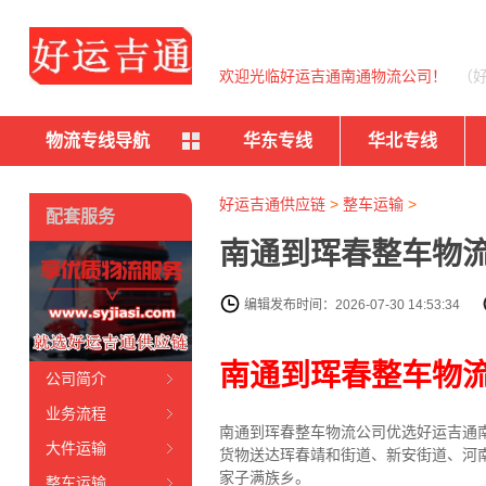
欢迎光临好运吉通南通物流公司！
（
物流专线导航
华东专线
华北专线
好运吉通供应链
>
整车运输
>
配套服务
南通到珲春整车物流
编辑发布时间：2026-07-30 14:53:34
南通到珲春整车物
公司简介
业务流程
南通到珲春整车物流公司优选好运吉通南
大件运输
货物送达珲春靖和街道、新安街道、河
家子满族乡。
整车运输