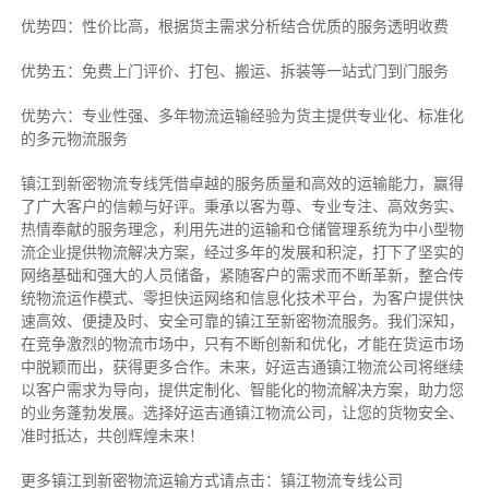
优势四：性价比高，根据货主需求分析结合优质的服务透明收费
优势五：免费上门评价、打包、搬运、拆装等
一站式门到门服务
优势六：专业性强、多年物流运输经验为货主提供专业化、标准化
的多元物流服务
镇江到新密物流专线
凭借卓越的服务质量和高效的运输能力，赢得
了广大客户的信赖与好评。
秉承以客为尊、专业专注、高效务实、
热情奉献的服务理念，利用先进的运输和仓储管理系统为中小型物
流企业提供物流解决方案，经过多年的发展和积淀，打下了坚实的
网络基础和强大的人员储备，紧随客户的需求而不断革新，整合传
统物流运作模式、零担快运网络和信息化技术平台，为客户提供快
速高效、便捷及时、安全可靠的镇江至新密物流服务。
我们深知，
在竞争激烈的物流市场中，只有不断创新和优化，才能在货运市场
中脱颖而出，获得更多合作。
未来，好运吉通镇江物流公司将继续
以客户需求为导向，提供定制化、智能化的物流解决方案，助力您
的业务蓬勃发展。选择好运吉通镇江物流公司，让您的货物安全、
准时抵达，共创辉煌未来！
更多镇江到新密物流运输方式请点击：镇江物流专线公司