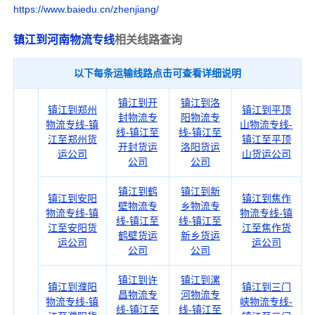
https://www.baiedu.cn/zhenjiang/
镇江到河南物流专线
相关线路查询
以下每条运输线路点击可查看详细说明
镇江到开
镇江到洛
镇江到郑州
镇江到平顶
封物流专
阳物流专
物流专线-镇
山物流专线-
线-镇江至
线-镇江至
江至郑州货
镇江至平顶
开封货运
洛阳货运
运公司
山货运公司
公司
公司
镇江到鹤
镇江到新
镇江到安阳
镇江到焦作
壁物流专
乡物流专
物流专线-镇
物流专线-镇
线-镇江至
线-镇江至
江至安阳货
江至焦作货
鹤壁货运
新乡货运
运公司
运公司
公司
公司
镇江到许
镇江到漯
镇江到濮阳
镇江到三门
昌物流专
河物流专
物流专线-镇
峡物流专线-
线-镇江至
线-镇江至