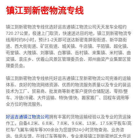
镇江到新密物流专线
镇江到新密物流专线
优选好运吉通
镇江
物流公司
天天发车全程约
720.27公里，
极速上门取货，快速送达目的地，镇江到新密物流
专
线用时约8小时，预计1-2天即可送达新密青屏街街道、新华路街
道、西大街街道、矿区街道、城关镇、牛店镇、平陌镇、超化镇、
苟堂镇、大隗镇、刘寨镇、白寨镇、岳村镇、来集镇、米村镇、曲
梁镇、袁庄乡、伏羲山风景区管理委员会、郑州曲梁产业集聚区管
理委员会。
镇江到新密物流专线依托好运吉通镇江至新密物流公司完善的运输
体系、良好的物流网络资源、优质的物流服务质量以及专业的装运
技术为工厂、贸易商、批发商等新老客户提供仓储配送、零担/
整
车
、冷链/冷藏、大件运输、特快/普快、搬家搬厂、回程车调用等
全方位的物流服务。
好运吉通镇江物流公司
拥有丰富的货物运输经验以及专业的货运操
作工，自备4.2米、6.8米、7.8米、9.6米、13米、17.5米平板车/高
栏车/飞翼车/厢车等300余台
为您提供24小时货物查询、业务咨
询、信息反馈，在线订车等服务，
专业承接镇江到新密地区大件运