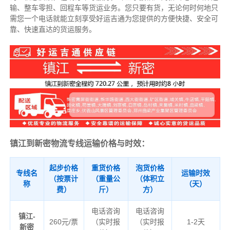
输、整车零担、回程车等货运业务。
您只要有货，无论何时
何地只
需您一个电话就能立刻享受好运吉通为您提供的方便快捷、安全可
靠、快速直达的货运服务。
镇江到新密物流专线运输价格与时效：
起步价格
重货价格
泡货价格
专线名
运输时效
（按票计
（重量公
（体积立
称
（天）
费）
斤）
方）
电话咨询
电话咨询
镇江-
260元/票
（实时报
（实时报
1-2天
新密