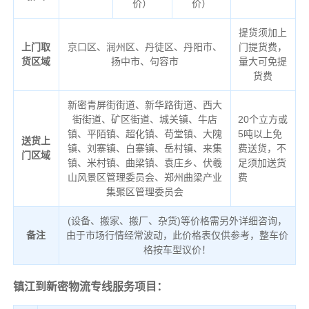
价）
价）
提货须加上
上门取
京口区、润州区、丹徒区、丹阳市、
门提货费，
货区域
扬中市、句容市
量大可免提
货费
新密青屏街街道、新华路街道、西大
街街道、矿区街道、城关镇、牛店
20个立方或
镇、平陌镇、超化镇、苟堂镇、大隗
5吨以上免
送货上
镇、刘寨镇、白寨镇、岳村镇、来集
费送货，不
门区域
镇、米村镇、曲梁镇、袁庄乡、伏羲
足须加送货
山风景区管理委员会、郑州曲梁产业
费
集聚区管理委员会
(设备、搬家、搬厂、杂货)等价格需另外详细咨询，
备注
由于市场行情经常波动，此价格表仅供参考，整车价
格按车型议价！
镇江到新密物流专线服务项目：