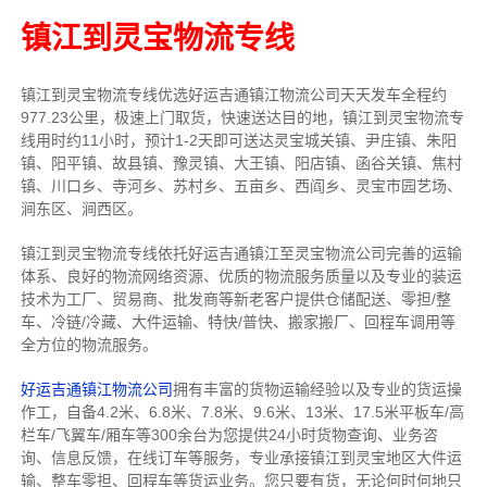
镇江到灵宝物流专线
镇江到灵宝物流专线
优选好运吉通
镇江
物流公司
天天发车全程约
977.23公里，
极速上门取货，快速送达目的地，镇江到灵宝物流
专
线用时约11小时，预计1-2天即可送达灵宝城关镇、尹庄镇、朱阳
镇、阳平镇、故县镇、豫灵镇、大王镇、阳店镇、函谷关镇、焦村
镇、川口乡、寺河乡、苏村乡、五亩乡、西阎乡、灵宝市园艺场、
涧东区、涧西区。
镇江到灵宝物流专线依托好运吉通镇江至灵宝物流公司完善的运输
体系、良好的物流网络资源、优质的物流服务质量以及专业的装运
技术为工厂、贸易商、批发商等新老客户提供仓储配送、零担/
整
车
、冷链/冷藏、大件运输、特快/普快、搬家搬厂、回程车调用等
全方位的物流服务。
好运吉通镇江物流公司
拥有丰富的货物运输经验以及专业的货运操
作工，自备4.2米、6.8米、7.8米、9.6米、13米、17.5米平板车/高
栏车/飞翼车/厢车等300余台
为您提供24小时货物查询、业务咨
询、信息反馈，在线订车等服务，
专业承接镇江到灵宝地区大件运
输、整车零担、回程车等货运业务。
您只要有货，无论何时
何地只