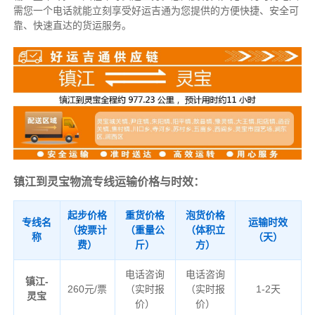
需您一个电话就能立刻享受好运吉通为您提供的方便快捷、安全可
靠、快速直达的货运服务。
镇江到灵宝物流专线运输价格与时效：
起步价格
重货价格
泡货价格
专线名
运输时效
（按票计
（重量公
（体积立
称
（天）
费）
斤）
方）
电话咨询
电话咨询
镇江-
260元/票
（实时报
（实时报
1-2天
灵宝
价）
价）