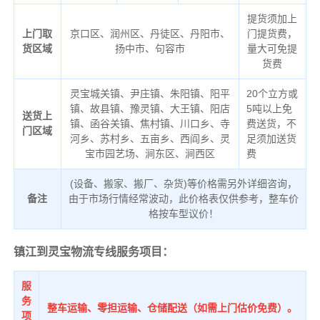
提货须加上
上门取
京口区、润州区、丹徒区、丹阳市、
门提货费，
货区域
扬中市、句容市
量大可免提
货费
灵宝城关镇、尹庄镇、朱阳镇、阳平
20个立方或
镇、故县镇、豫灵镇、大王镇、阳店
5吨以上免
送货上
镇、函谷关镇、焦村镇、川口乡、寺
费送货，不
门区域
河乡、苏村乡、五亩乡、西阎乡、灵
足须加送货
宝市园艺场、涧东区、涧西区
费
(设备、搬家、搬厂、杂货)等价格需另外详细咨询，
备注
由于市场行情经常波动，此价格表仅供参考，整车价
格按车型议价！
镇江到灵宝物流专线服务项目：
服
务
整车运输、零担运输、仓储配送（如需上门估价免费）。
项