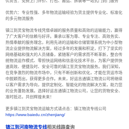
优势五：免费上门评价、打包、搬运、拆装等
一站式门到门服务
优势六：专业性强、多年物流运输经验为货主提供专业化、标准化
的多元物流服务
镇江到灵宝物流专线
凭借卓越的服务质量和高效的运输能力，赢得
了广大客户的信赖与好评。
秉承以客为尊、专业专注、高效务实、
热情奉献的服务理念，利用先进的运输和仓储管理系统为中小型物
流企业提供物流解决方案，经过多年的发展和积淀，打下了坚实的
网络基础和强大的人员储备，紧随客户的需求而不断革新，整合传
统物流运作模式、零担快运网络和信息化技术平台，为客户提供快
速高效、便捷及时、安全可靠的镇江至灵宝物流服务。
我们深知，
在竞争激烈的物流市场中，只有不断创新和优化，才能在货运市场
中脱颖而出，获得更多合作。
未来，好运吉通镇江物流公司将继续
以客户需求为导向，提供定制化、智能化的物流解决方案，助力您
的业务蓬勃发展。选择好运吉通镇江物流公司，让您的货物安全、
准时抵达，共创辉煌未来！
更多镇江到灵宝物流运输方式请点击：镇江物流专线公司
https://www.baiedu.cn/zhenjiang/
镇江到河南物流专线
相关线路查询