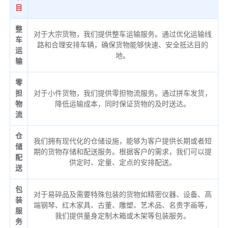
目
整
对于大宗货物，我们提供整车运输服务。通过优化运输线
车
路和合理安排车辆，确保货物能够快速、安全抵达目的
运
地。
输
零
担
对于小件货物，我们提供零担物流服务。通过拼车发货，
物
降低运输成本，同时保证货物的及时送达。
流
仓
我们拥有现代化的仓储设施，能够为客户提供长期或者短
储
期的货物存储和配送服务。根据客户的需求，我们可以提
配
供定时、定量、定点的安排配送。
送
包
对于易碎品及需要特殊包装的货物如精密仪器、设备、高
装
端钢琴、红木家具、古董、雕塑、艺术品、名贵字画等，
服
我们提供量身定制木箱或木架等包装服务。
务