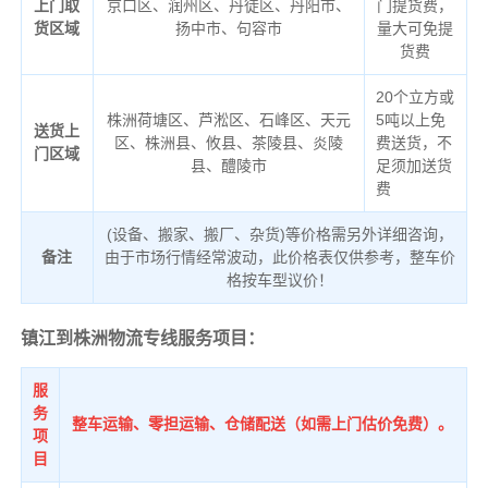
上门取
京口区、润州区、丹徒区、丹阳市、
门提货费，
货区域
扬中市、句容市
量大可免提
货费
20个立方或
株洲荷塘区、芦淞区、石峰区、天元
5吨以上免
送货上
区、株洲县、攸县、茶陵县、炎陵
费送货，不
门区域
县、醴陵市
足须加送货
费
(设备、搬家、搬厂、杂货)等价格需另外详细咨询，
备注
由于市场行情经常波动，此价格表仅供参考，整车价
格按车型议价！
镇江到株洲物流专线服务项目：
服
务
整车运输、零担运输、仓储配送（如需上门估价免费）。
项
目