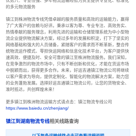
优势六：专业性强、多年物流运输经验为货主提供专业化、标准化
的多元物流服务
镇江到株洲物流专线
凭借卓越的服务质量和高效的运输能力，赢得
了广大客户的信赖与好评。
秉承以客为尊、专业专注、高效务实、
热情奉献的服务理念，利用先进的运输和仓储管理系统为中小型物
流企业提供物流解决方案，经过多年的发展和积淀，打下了坚实的
网络基础和强大的人员储备，紧随客户的需求而不断革新，整合传
统物流运作模式、零担快运网络和信息化技术平台，为客户提供快
速高效、便捷及时、安全可靠的镇江至株洲物流服务。
我们深知，
在竞争激烈的物流市场中，只有不断创新和优化，才能在货运市场
中脱颖而出，获得更多合作。
未来，好运吉通镇江物流公司将继续
以客户需求为导向，提供定制化、智能化的物流解决方案，助力您
的业务蓬勃发展。选择好运吉通镇江物流公司，让您的货物安全、
准时抵达，共创辉煌未来！
更多镇江到株洲物流运输方式请点击：镇江物流专线公司
https://www.baiedu.cn/zhenjiang/
镇江到湖南物流专线
相关线路查询
以下每条运输线路点击可查看详细说明