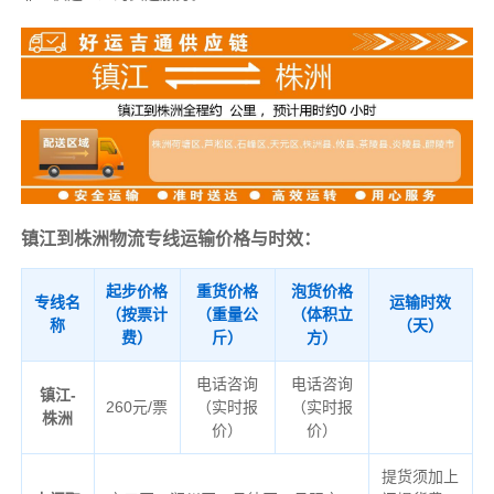
镇江到株洲物流专线运输价格与时效：
起步价格
重货价格
泡货价格
专线名
运输时效
（按票计
（重量公
（体积立
称
（天）
费）
斤）
方）
电话咨询
电话咨询
镇江-
260元/票
（实时报
（实时报
株洲
价）
价）
提货须加上