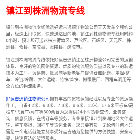
镇江到株洲物流专线
镇江到株洲物流专线
优选好运吉通
镇江
物流公司
天天发车全程约公
里，
极速上门取货，快速送达目的地，镇江到株洲物流
专线用时约
0小时，预计即可送达株洲荷塘区、芦淞区、石峰区、天元区、株
洲县、攸县、茶陵县、炎陵县、醴陵市。
镇江到株洲物流专线依托好运吉通镇江至株洲物流公司完善的运输
体系、良好的物流网络资源、优质的物流服务质量以及专业的装运
技术为工厂、贸易商、批发商等新老客户提供仓储配送、零担/
整
车
、冷链/冷藏、大件运输、特快/普快、搬家搬厂、回程车调用等
全方位的物流服务。
好运吉通镇江物流公司
拥有丰富的货物运输经验以及专业的货运操
作工，自备4.2米、6.8米、7.8米、9.6米、13米、17.5米平板车/高
栏车/飞翼车/厢车等300余台
为您提供24小时货物查询、业务咨
询、信息反馈，在线订车等服务，
专业承接镇江到株洲地区大件运
输、整车零担、回程车等货运业务。
您只要有货，无论何时
何地只
需您一个电话就能立刻享受好运吉通为您提供的方便快捷、安全可
靠、快速直达的货运服务。