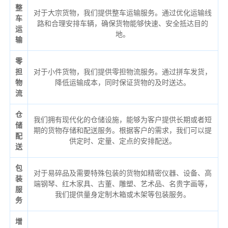
整
对于大宗货物，我们提供整车运输服务。通过优化运输线
车
路和合理安排车辆，确保货物能够快速、安全抵达目的
运
地。
输
零
担
对于小件货物，我们提供零担物流服务。通过拼车发货，
物
降低运输成本，同时保证货物的及时送达。
流
仓
我们拥有现代化的仓储设施，能够为客户提供长期或者短
储
期的货物存储和配送服务。根据客户的需求，我们可以提
配
供定时、定量、定点的安排配送。
送
包
对于易碎品及需要特殊包装的货物如精密仪器、设备、高
装
端钢琴、红木家具、古董、雕塑、艺术品、名贵字画等，
服
我们提供量身定制木箱或木架等包装服务。
务
增