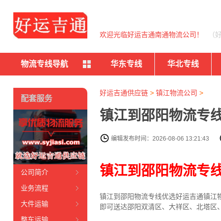
欢迎光临好运吉通南通物流公司！
（
物流专线导航
华东专线
华北专线
好运吉通供应链
>
镇江物流公司
>
配套服务
镇江到邵阳物流专线
编辑发布时间：2026-08-06 13:21:43
镇江到邵阳物流专
公司简介
业务流程
镇江到邵阳物流专线
优选好运吉通
镇江
大件运输
即可送达邵阳双清区、大祥区、北塔区
整车运输