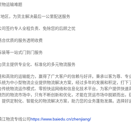
货物运输难题
市地区，为货主解决最后一公里配送服务
公司签约专人全程负责、免除您的后顾之忧
结合优质的服务透明收费
拆装等
一站式门到门服务
为货主提供专业化、标准化的多元物流服务
量和高效的运输能力，赢得了广大客户的信赖与好评。
秉承以客为尊、专
系统为中小型物流企业提供物流解决方案，经过多年的发展和积淀，打下
合传统物流运作模式、零担快运网络和信息化技术平台，为客户提供快速
激烈的物流市场中，只有不断创新和优化，才能在货运市场中脱颖而出，
，提供定制化、智能化的物流解决方案，助力您的业务蓬勃发展。选择好
镇江物流专线公司
https://www.baiedu.cn/zhenjiang/