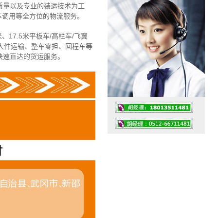
质量以及专业的装运技术为工
车调用等全方位的物流服务。
、17.5米平板车/高栏车/飞翼
大件运输、整车零担、回程车等
快速直达的货运服务。
工作时间：07:30 – – 23:30
值班座机：4008091856