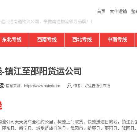
首页
大件运输
整
好运吉通南通物流公司，争做南通物流领导品牌！）
东北专线
西南专线
西北专线
中南专线
-镇江至邵阳货运公司
信息来源：https://www.baiedu.cn
作者：好运吉通供应链
线
物流公司
天天发车全程约公里，
极速上门取货，快速送达目的地，镇江到
、邵东县、新宁县、城步苗族自治县、武冈市、新邵县、邵阳县、隆回县