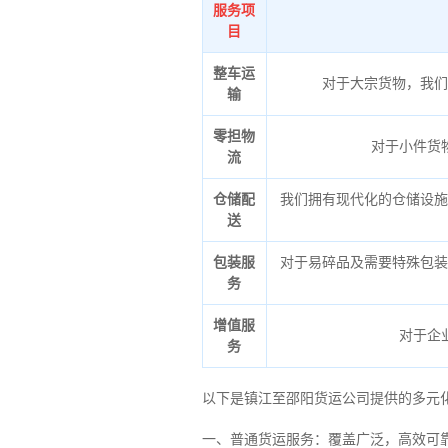
服务项
目
整车运
对于大宗货物，我们
输
零担物
对于小件货
流
仓储配
我们拥有现代化的仓储设施
送
包装服
对于易碎品及需要特殊包装
务
增值服
对于企
务
以下是镇江至邵阳货运公司提供的多元
一、普通货运服务：覆盖广泛，高效可