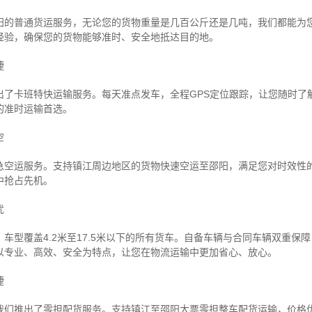
阳的普通货运服务，无论您的货物重量是几百公斤还是几吨，我们都能为
经验，确保您的货物能够准时、安全地抵达目的地。
捷
出了卡班特快运输服务。每天准点发车，全程GPS定位跟踪，让您随时了
的准时运输首选。
空
急空运服务。支持镇江周边地区的货物快速空运至邵阳，满足您对时效性
中抢占先机。
忧
车型覆盖4.2米至17.5米以下的所有货车。自备车辆与合同车辆双重保
以专业、高效、安全为特点，让您在物流运输中更加省心、放心。
捷
我们推出了零担配货服务。支持镇江至邵阳大票零担整车配货运输，价格