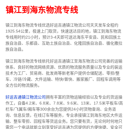
镇江到海东物流专线
镇江到海东物流专线
优选好运吉通
镇江
物流公司
天天发车全程约
1925.54公里，
极速上门取货，快速送达目的地，镇江到海东物流
专线用时约21小时，预计3-4天即可送达海东平安县、民和回族土
族自治县、乐都县、互助土族自治县、化隆回族自治县、循化撒拉
族自治县。
镇江到海东物流专线依托好运吉通镇江至海东物流公司完善的运输
体系、良好的物流网络资源、优质的物流服务质量以及专业的装运
技术为工厂、贸易商、批发商等新老客户提供仓储配送、零担/
整
车
、冷链/冷藏、大件运输、特快/普快、搬家搬厂、回程车调用等
全方位的物流服务。
好运吉通镇江物流公司
拥有丰富的货物运输经验以及专业的货运操
作工，自备4.2米、6.8米、7.8米、9.6米、13米、17.5米平板车/高
栏车/飞翼车/厢车等300余台
为您提供24小时货物查询、业务咨
询、信息反馈，在线订车等服务，
专业承接镇江到海东地区大件运
输、整车零担、回程车等货运业务。
您只要有货，无论何时
何地只
需您一个电话就能立刻享受好运吉通为您提供的方便快捷、安全可