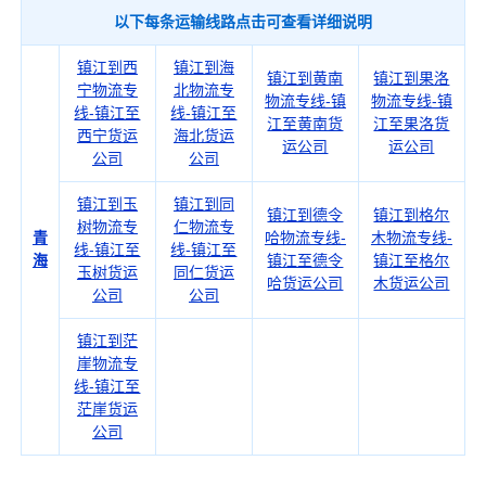
以下每条运输线路点击可查看详细说明
镇江到西
镇江到海
镇江到黄南
镇江到果洛
宁物流专
北物流专
物流专线-镇
物流专线-镇
线-镇江至
线-镇江至
江至黄南货
江至果洛货
西宁货运
海北货运
运公司
运公司
公司
公司
镇江到玉
镇江到同
镇江到德令
镇江到格尔
树物流专
仁物流专
青
哈物流专线-
木物流专线-
线-镇江至
线-镇江至
海
镇江至德令
镇江至格尔
玉树货运
同仁货运
哈货运公司
木货运公司
公司
公司
镇江到茫
崖物流专
线-镇江至
茫崖货运
公司