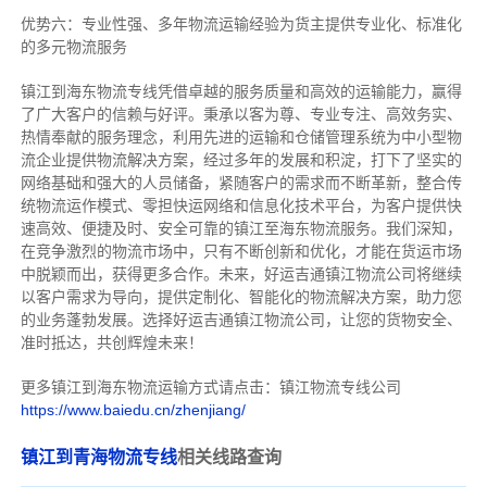
优势六：专业性强、多年物流运输经验为货主提供专业化、标准化
的多元物流服务
镇江到海东物流专线
凭借卓越的服务质量和高效的运输能力，赢得
了广大客户的信赖与好评。
秉承以客为尊、专业专注、高效务实、
热情奉献的服务理念，利用先进的运输和仓储管理系统为中小型物
流企业提供物流解决方案，经过多年的发展和积淀，打下了坚实的
网络基础和强大的人员储备，紧随客户的需求而不断革新，整合传
统物流运作模式、零担快运网络和信息化技术平台，为客户提供快
速高效、便捷及时、安全可靠的镇江至海东物流服务。
我们深知，
在竞争激烈的物流市场中，只有不断创新和优化，才能在货运市场
中脱颖而出，获得更多合作。
未来，好运吉通镇江物流公司将继续
以客户需求为导向，提供定制化、智能化的物流解决方案，助力您
的业务蓬勃发展。选择好运吉通镇江物流公司，让您的货物安全、
准时抵达，共创辉煌未来！
更多镇江到海东物流运输方式请点击：镇江物流专线公司
https://www.baiedu.cn/zhenjiang/
镇江到青海物流专线
相关线路查询