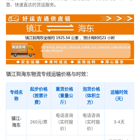
靠、快速直达的货运服务。
镇江到海东物流专线运输价格与时效：
起步价格
重货价格
泡货价格
专线名
运输时效
（按票计
（重量公
（体积立
称
（天）
费）
斤）
方）
电话咨询
电话咨询
镇江-
260元/票
（实时报
（实时报
3-4天
海东
价）
价）