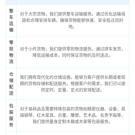
整
对于大宗货物，我们提供整车运输服务。通过优化运输线
车
路和合理安排车辆，确保货物能够快速、安全抵达目的
运
地。
输
零
担
对于小件货物，我们提供零担物流服务。通过拼车发货，
物
降低运输成本，同时保证货物的及时送达。
流
仓
我们拥有现代化的仓储设施，能够为客户提供长期或者短
储
期的货物存储和配送服务。根据客户的需求，我们可以提
配
供定时、定量、定点的安排配送。
送
包
对于易碎品及需要特殊包装的货物如精密仪器、设备、高
装
端钢琴、红木家具、古董、雕塑、艺术品、名贵字画等，
服
我们提供量身定制木箱或木架等包装服务。
务