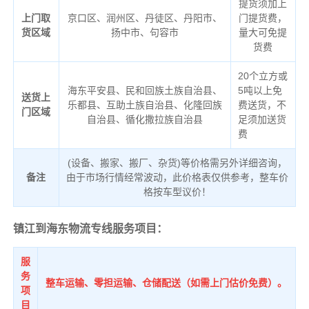
提货须加上
上门取
京口区、润州区、丹徒区、丹阳市、
门提货费，
货区域
扬中市、句容市
量大可免提
货费
20个立方或
海东平安县、民和回族土族自治县、
5吨以上免
送货上
乐都县、互助土族自治县、化隆回族
费送货，不
门区域
自治县、循化撒拉族自治县
足须加送货
费
(设备、搬家、搬厂、杂货)等价格需另外详细咨询，
备注
由于市场行情经常波动，此价格表仅供参考，整车价
格按车型议价！
镇江到海东物流专线服务项目：
服
务
整车运输、零担运输、仓储配送（如需上门估价免费）。
项
目