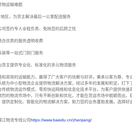
货物运输难题
市地区，为货主解决最后一公里配送服务
公司签约专人全程负责、免除您的后顾之忧
结合优质的服务透明收费
拆装等
一站式门到门服务
为货主提供专业化、标准化的多元物流服务
量和高效的运输能力，赢得了广大客户的信赖与好评。
秉承以客为尊、专
系统为中小型物流企业提供物流解决方案，经过多年的发展和积淀，打下
合传统物流运作模式、零担快运网络和信息化技术平台，为客户提供快速
激烈的物流市场中，只有不断创新和优化，才能在货运市场中脱颖而出，
，提供定制化、智能化的物流解决方案，助力您的业务蓬勃发展。选择好
镇江物流专线公司
https://www.baiedu.cn/zhenjiang/