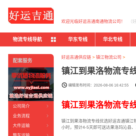
欢迎光临好运吉通南通物流公司！
（
物流专线导航
华东专线
华北专线
好运吉通供应链
>
镇江物流公司
>
配套服务
镇江到果洛物流专线
编辑发布时间：2026-08-06 16:42:55
镇江到果洛物流专
公司简介
业务流程
镇江到果洛物流专线
优选好运吉通
镇江
大件运输
小时，预计4-5天即可送达果洛玛沁县
整车运输