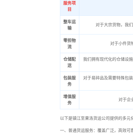
服务项
目
整车运
对于大宗货物，我们
输
零担物
对于小件货
流
仓储配
我们拥有现代化的仓储设施
送
包装服
对于易碎品及需要特殊包装
务
增值服
对于企
务
以下是镇江至果洛货运公司提供的多元
一、普通货运服务：覆盖广泛，高效可