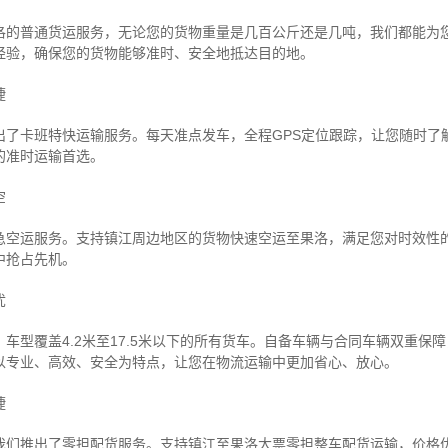
洛的普通货运服务，无论您的货物重量是几百公斤还是几吨，我们都能为
经验，确保您的货物能够准时、安全地抵达目的地。
捷
出了卡班特快运输服务。每天准点发车，全程GPS定位跟踪，让您随时了
的准时运输首选。
空
急空运服务。支持镇江周边地区的货物快速空运至果洛，满足您对时效性
中抢占先机。
忧
车型覆盖4.2米至17.5米以下的所有货车。自备车辆与合同车辆双重保
以专业、高效、安全为特点，让您在物流运输中更加省心、放心。
捷
我们推出了零担配货服务。支持镇江至果洛大票零担整车配货运输，价格