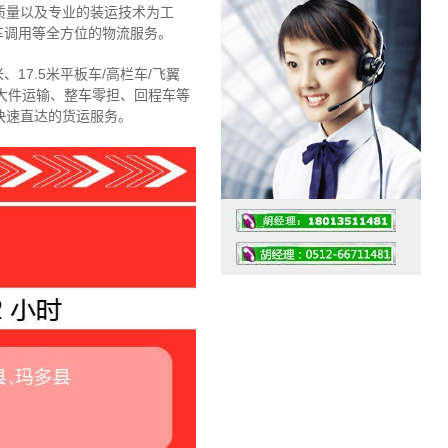
质量以及专业的装运技术为工
车调用等全方位的物流服务。
、17.5米平板车/高栏车/飞翼
大件运输、整车零担、回程车等
快速直达的货运服务。
工作时间：07:30 – – 23:30
值班座机：4008091856