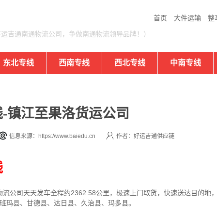
首页
大件运输
整
好运吉通南通物流公司，争做南通物流领导品牌！）
东北专线
西南专线
西北专线
中南专线
-镇江至果洛货运公司
信息来源：https://www.baiedu.cn
作者：好运吉通供应链
线
物流公司
天天发车全程约2362.58公里，
极速上门取货，快速送达目的地
、班玛县、甘德县、达日县、久治县、玛多县。