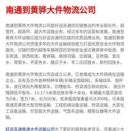
南通到黄骅大件物流公司
南通到黄骅大件物流公司是好运吉通供应链推出的专业超长件、超
宽件、超高件、超大件运输业务，经过多年的运营和发展，南通至
黄骅大件运输已成为好运吉通供应链的优质品牌业务。南通到黄骅
大件物流公司凭借多年的大件运输经验致力打造优质安全大件物流
服务，可随时预约超限车辆将您的货物安全送达黄骅骅中街道、骅
东街道、骅西街道、黄骅镇、南排河镇、旧城镇、吕桥镇、官庄
乡、常郭乡、齐家务乡、滕庄子乡、羊二庄回族乡、新村回族乡。
南通到黄骅大件物流公司自成立以来，已发展成为大件网络化运输
企业，自有及合作各种特种车辆(车辆全国联网)，多轴线车、抱杆
车、液压转向升降框架车、凹槽板车、桥梁液压转向炮车、 液压升
降超低平板车、13-17.5米高低板车等十余台。车辆最大载货直径
为5米，宽为7米，长为50米，其承载极限重量可达300吨，可承接
南通至黄骅大型货物运输、工程机械设备运输、桥梁运输，大型化
工设备运输、巨型超大件运输、气垫车运输、精密仪器等大件运
输。
好运吉通南通大件运输公司
为了更好的服务新老货主，尽量减少大