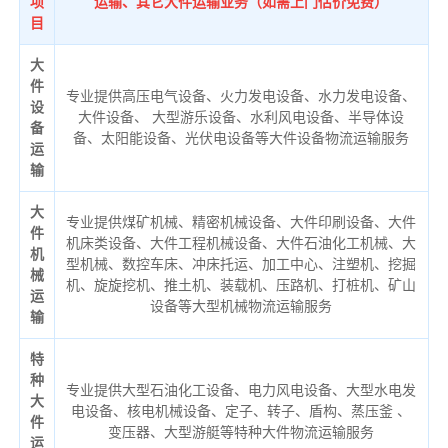
项
运输、其它大件运输业务（如需上门估价免费）
目
大
件
专业提供高压电气设备、火力发电设备、水力发电设备、
设
大件设备、 大型游乐设备、水利风电设备、半导体设
备
备、太阳能设备、光伏电设备等大件设备物流运输服务
运
输
大
专业提供煤矿机械、精密机械设备、大件印刷设备、大件
件
机床类设备、大件工程机械设备、大件石油化工机械、大
机
型机械、数控车床、冲床托运、加工中心、注塑机、挖掘
械
机、旋旋挖机、推土机、装载机、压路机、打桩机、矿山
运
设备等大型机械物流运输服务
输
特
种
专业提供大型石油化工设备、电力风电设备、大型水电发
大
电设备、核电机械设备、定子、转子、盾构、蒸压釜 、
件
变压器、大型游艇等特种大件物流运输服务
运