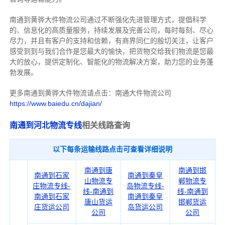
南通到黄骅大件物流公司通过不断强化先进管理方式，提倡科学
的、信息化的高质量服务，持续发展及完善公司，每时每刻、尽心
尽力，
并且有客户的支持和信赖，有商界同仁的殷切关注，
让客户
感受到到与我们合作是您最大的愉快，把货物交给我们物流是您最
大的放心，
提供定制化、智能化的物流解决方案，助力您的业务蓬
勃发展。
更多南通到黄骅大件物流请点击：南通大件物流公司
https://www.baiedu.cn/dajian/
南通到河北物流专线
相关线路查询
以下每条运输线路点击可查看详细说明
南通到唐
南通到邯
南通到石家
南通到秦皇
山物流专
郸物流专
庄物流专线-
岛物流专线-
线-南通到
线-南通到
南通到石家
南通到秦皇
唐山货运
邯郸货运
庄货运公司
岛货运公司
公司
公司