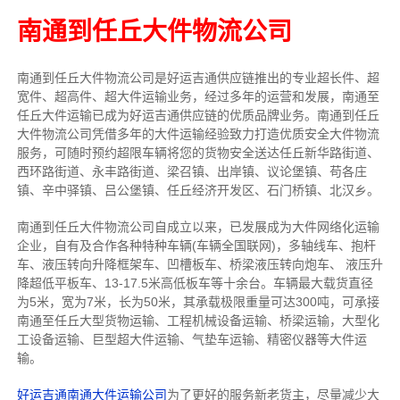
南通到任丘大件物流公司
南通到任丘大件物流公司是好运吉通供应链推出的专业超长件、超
宽件、超高件、超大件运输业务，经过多年的运营和发展，南通至
任丘大件运输已成为好运吉通供应链的优质品牌业务。南通到任丘
大件物流公司凭借多年的大件运输经验致力打造优质安全大件物流
服务，可随时预约超限车辆将您的货物安全送达任丘新华路街道、
西环路街道、永丰路街道、梁召镇、出岸镇、议论堡镇、苟各庄
镇、辛中驿镇、吕公堡镇、任丘经济开发区、石门桥镇、北汉乡。
南通到任丘大件物流公司自成立以来，已发展成为大件网络化运输
企业，自有及合作各种特种车辆(车辆全国联网)，多轴线车、抱杆
车、液压转向升降框架车、凹槽板车、桥梁液压转向炮车、 液压升
降超低平板车、13-17.5米高低板车等十余台。车辆最大载货直径
为5米，宽为7米，长为50米，其承载极限重量可达300吨，可承接
南通至任丘大型货物运输、工程机械设备运输、桥梁运输，大型化
工设备运输、巨型超大件运输、气垫车运输、精密仪器等大件运
输。
好运吉通南通大件运输公司
为了更好的服务新老货主，尽量减少大