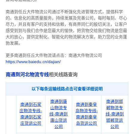
南通到任丘大件物流公司通过不断强化先进管理方式，提倡科学
的、信息化的高质量服务，持续发展及完善公司，每时每刻、尽心
尽力，
并且有客户的支持和信赖，有商界同仁的殷切关注，
让客户
感受到到与我们合作是您最大的愉快，把货物交给我们物流是您最
大的放心，
提供定制化、智能化的物流解决方案，助力您的业务蓬
勃发展。
更多南通到任丘大件物流请点击：南通大件物流公司
https://www.baiedu.cn/dajian/
南通到河北物流专线
相关线路查询
以下每条运输线路点击可查看详细说明
南通到唐
南通到邯
南通到石家
南通到秦皇
山物流专
郸物流专
庄物流专线-
岛物流专线-
线-南通到
线-南通到
南通到石家
南通到秦皇
唐山货运
邯郸货运
庄货运公司
岛货运公司
公司
公司