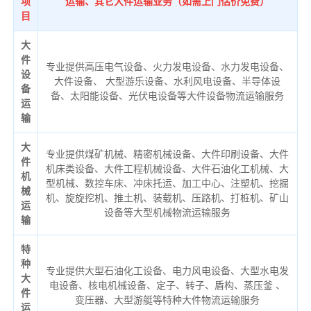
项
运输、其它大件运输业务（如需上门估价免费）
目
大
件
专业提供高压电气设备、火力发电设备、水力发电设备、
设
大件设备、 大型游乐设备、水利风电设备、半导体设
备
备、太阳能设备、光伏电设备等大件设备物流运输服务
运
输
大
专业提供煤矿机械、精密机械设备、大件印刷设备、大件
件
机床类设备、大件工程机械设备、大件石油化工机械、大
机
型机械、数控车床、冲床托运、加工中心、注塑机、挖掘
械
机、旋旋挖机、推土机、装载机、压路机、打桩机、矿山
运
设备等大型机械物流运输服务
输
特
种
专业提供大型石油化工设备、电力风电设备、大型水电发
大
电设备、核电机械设备、定子、转子、盾构、蒸压釜 、
件
变压器、大型游艇等特种大件物流运输服务
运