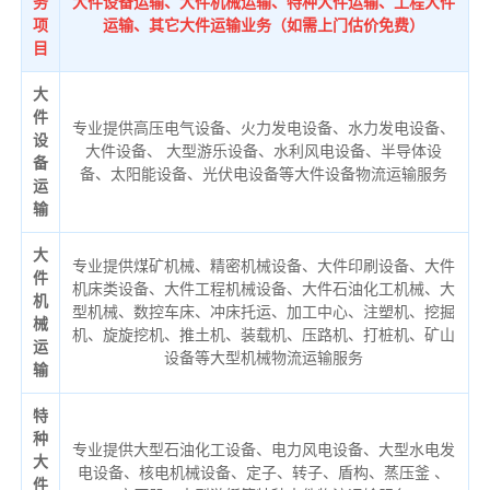
务
大件设备运输、大件机械运输、特种大件运输、工程大件
项
运输、其它大件运输业务（如需上门估价免费）
目
大
件
专业提供高压电气设备、火力发电设备、水力发电设备、
设
大件设备、 大型游乐设备、水利风电设备、半导体设
备
备、太阳能设备、光伏电设备等大件设备物流运输服务
运
输
大
专业提供煤矿机械、精密机械设备、大件印刷设备、大件
件
机床类设备、大件工程机械设备、大件石油化工机械、大
机
型机械、数控车床、冲床托运、加工中心、注塑机、挖掘
械
机、旋旋挖机、推土机、装载机、压路机、打桩机、矿山
运
设备等大型机械物流运输服务
输
特
种
专业提供大型石油化工设备、电力风电设备、大型水电发
大
电设备、核电机械设备、定子、转子、盾构、蒸压釜 、
件