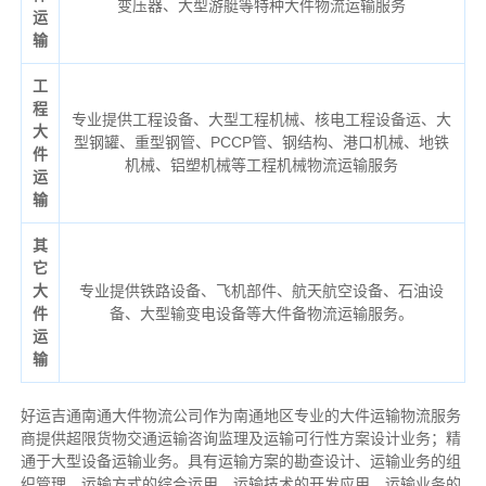
变压器、大型游艇等特种大件物流运输服务
运
输
工
程
专业提供工程设备、大型工程机械、核电工程设备运、大
大
型钢罐、重型钢管、PCCP管、钢结构、港口机械、地铁
件
机械、铝塑机械等工程机械物流运输服务
运
输
其
它
大
专业提供铁路设备、飞机部件、航天航空设备、石油设
件
备、大型输变电设备等大件备物流运输服务。
运
输
好运吉通南通大件物流公司作为南通地区专业的大件运输物流服务
商提供超限货物交通运输咨询监理及运输可行性方案设计业务；精
通于大型设备运输业务。具有运输方案的勘查设计、运输业务的组
织管理、运输方式的综合运用、运输技术的开发应用、运输业务的