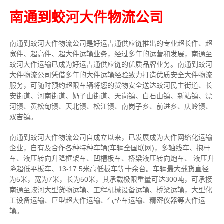
南通到蛟河大件物流公司
南通到蛟河大件物流公司是好运吉通供应链推出的专业超长件、超
宽件、超高件、超大件运输业务，经过多年的运营和发展，南通至
蛟河大件运输已成为好运吉通供应链的优质品牌业务。南通到蛟河
大件物流公司凭借多年的大件运输经验致力打造优质安全大件物流
服务，可随时预约超限车辆将您的货物安全送达蛟河民主街道、长
安街道、河南街道、奶子山街道、天岗镇、白石山镇、新站镇、漂
河镇、黄松甸镇、天北镇、松江镇、南岗子乡、前进乡、庆岭镇、
双吉镇。
南通到蛟河大件物流公司自成立以来，已发展成为大件网络化运输
企业，自有及合作各种特种车辆(车辆全国联网)，多轴线车、抱杆
车、液压转向升降框架车、凹槽板车、桥梁液压转向炮车、 液压升
降超低平板车、13-17.5米高低板车等十余台。车辆最大载货直径
为5米，宽为7米，长为50米，其承载极限重量可达300吨，可承接
南通至蛟河大型货物运输、工程机械设备运输、桥梁运输，大型化
工设备运输、巨型超大件运输、气垫车运输、精密仪器等大件运
输。