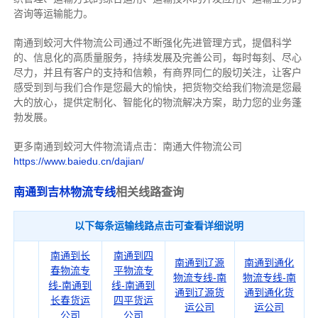
咨询等运输
能力
。
南通到蛟河大件物流公司通过不断强化先进管理方式，提倡科学
的、信息化的高质量服务，持续发展及完善公司，每时每刻、尽心
尽力，
并且有客户的支持和信赖，有商界同仁的殷切关注，
让客户
感受到到与我们合作是您最大的愉快，把货物交给我们物流是您最
大的放心，
提供定制化、智能化的物流解决方案，助力您的业务蓬
勃发展。
更多南通到蛟河大件物流请点击：南通大件物流公司
https://www.baiedu.cn/dajian/
南通到吉林物流专线
相关线路查询
以下每条运输线路点击可查看详细说明
南通到长
南通到四
南通到辽源
南通到通化
春物流专
平物流专
物流专线-南
物流专线-南
线-南通到
线-南通到
通到辽源货
通到通化货
长春货运
四平货运
运公司
运公司
公司
公司