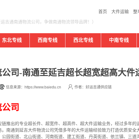
首页
大件运输
整
好运吉通南通物流公司，争做南通物流领导品牌！）
东北专线
西南专线
西北专线
中南专线
公司-南通至延吉超长超宽超高大件
信息来源：https://www.baiedu.cn
作者：好运吉通供应链
流公司
应链推出的专业超长件、超宽件、超高件、超大件运输业务，经过多年的
务。南通到延吉大件物流公司凭借多年的大件运输经验致力打造优质安全
、公园街道、北山街道、河南街道、建工街道、丹英街道、依兰镇、三道