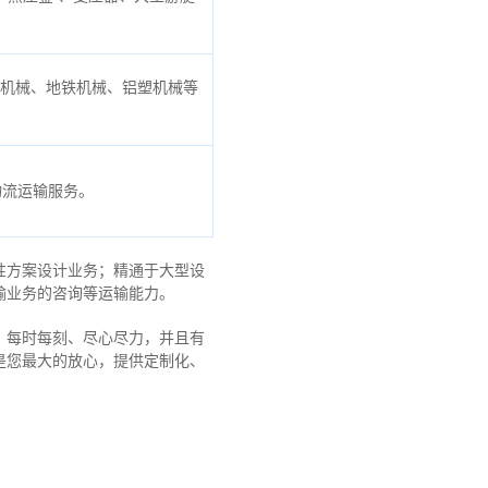
口机械、地铁机械、铝塑机械等
物流运输服务。
性方案设计业务；精通于大型设
输业务的咨询等运输
能力
。
，每时每刻、尽心尽力，
并且有
是您最大的放心，
提供定制化、