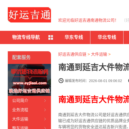
欢迎光临好运吉通南通物流公司！
（
物流专线导航
华东专线
华北专线
好运吉通供应链
>
大件运输
>
配套服务
南通到延吉大件物流
编辑发布时间：2026-08-01 09:06:02
南通到延吉大件物
公司简介
业务流程
南通到延吉大件物流公司是好运吉通供
大件运输
输已成为好运吉通供应链的优质品牌业
车辆将您的货物安全送达延吉新兴街道
整车运输