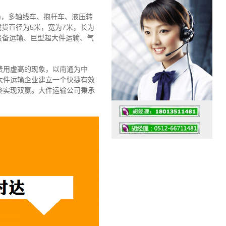
)，多轴线车、抱杆车、液压转
载货直径为5米，宽为7米，长为
设备运输、巨型超大件运输、气
费用虚高的现象，以南通为中
大件运输企业建立一个快捷有效
终实现双赢。大件运输公司秉承
工作时间：07:30 – – 23:30
值班座机：4008091856