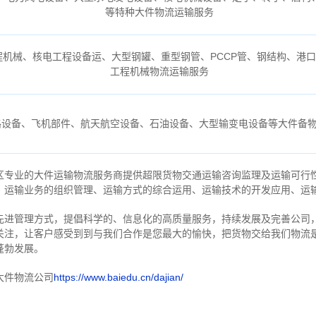
等特种大件物流运输服务
机械、核电工程设备运、大型钢罐、重型钢管、PCCP管、钢结构、港
工程机械物流运输服务
路设备、飞机部件、航天航空设备、石油设备、大型输变电设备等大件备
区专业的大件运输物流服务商提供超限货物交通运输咨询监理及运输可行
、运输业务的组织管理、运输方式的综合运用、运输技术的开发应用、运
先进管理方式，提倡科学的、信息化的高质量服务，持续发展及完善公司
关注，
让客户感受到到与我们合作是您最大的愉快，把货物交给我们物流
蓬勃发展。
大件物流公司
https://www.baiedu.cn/dajian/